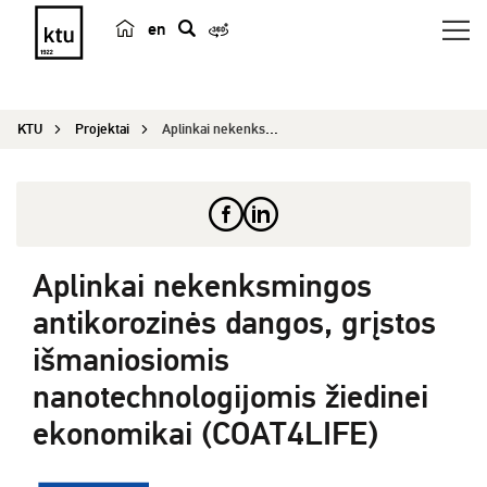
en
p
a
i
KTU
Projektai
Aplinkai nekenksmingos antikorozinės dangos, grį...
e
š
k
a
Aplinkai nekenksmingos
antikorozinės dangos, grįstos
išmaniosiomis
nanotechnologijomis žiedinei
ekonomikai (COAT4LIFE)