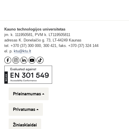
Kauno technologijos universitetas
įm. k. 111950581, PVM k. LT119505811
adresas K. Donelaičio g. 73, LT-44249 Kaunas
tel. +370 (37) 300 000, 300 421, faks. +370 (37) 324 144
el. p.
ktu@ktu.lt
Prieinamumas
Privatumas
Žiniasklaidai