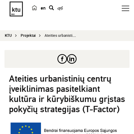
en
p
a
i
KTU
Projektai
Ateities urbanistinių centrų įveiklinimas pasite...
e
š
k
a
Ateities urbanistinių centrų
įveiklinimas pasitelkiant
kultūra ir kūrybiškumu grįstas
pokyčių strategijas (T-Factor)