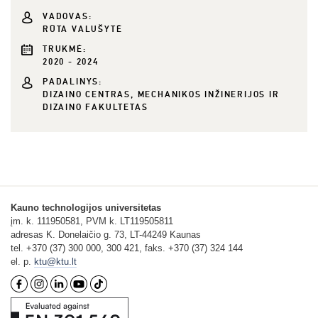
VADOVAS:
RŪTA VALUŠYTĖ
TRUKMĖ:
2020 - 2024
PADALINYS:
DIZAINO CENTRAS, MECHANIKOS INŽINERIJOS IR
DIZAINO FAKULTETAS
Kauno technologijos universitetas
įm. k. 111950581, PVM k. LT119505811
adresas K. Donelaičio g. 73, LT-44249 Kaunas
tel. +370 (37) 300 000, 300 421, faks. +370 (37) 324 144
el. p.
ktu@ktu.lt