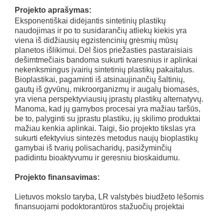
Projekto aprašymas:
Eksponentiškai didėjantis sintetinių plastikų
naudojimas ir po to susidarančių atliekų kiekis yra
viena iš didžiausių egzistencinių grėsmių mūsų
planetos išlikimui. Dėl šios priežasties pastaraisiais
dešimtmečiais bandoma sukurti tvaresnius ir aplinkai
nekenksmingus įvairių sintetinių plastikų pakaitalus.
Bioplastikai, pagaminti iš atsinaujinančių šaltinių,
gautų iš gyvūnų, mikroorganizmų ir augalų biomasės,
yra viena perspektyviausių įprastų plastikų alternatyvų.
Manoma, kad jų gamybos procesai yra mažiau taršūs,
be to, palyginti su įprastu plastiku, jų skilimo produktai
mažiau kenkia aplinkai. Taigi, šio projekto tikslas yra
sukurti efektyvius sintezės metodus naujų bioplastikų
gamybai iš tvarių polisacharidų, pasižyminčių
padidintu bioaktyvumu ir geresniu bioskaidumu.
Projekto finansavimas:
Lietuvos mokslo taryba, LR valstybės biudžeto lėšomis
finansuojami podoktorantūros stažuočių projektai