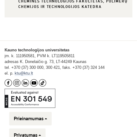
CHEMINĖS TECHNOLOGIJOS FAKULTETAS, POLIMERŲ
CHEMIJOS IR TECHNOLOGIJOS KATEDRA
Kauno technologijos universitetas
įm. k. 111950581, PVM k. LT119505811
adresas K. Donelaičio g. 73, LT-44249 Kaunas
tel. +370 (37) 300 000, 300 421, faks. +370 (37) 324 144
el. p.
ktu@ktu.lt
Prieinamumas
Privatumas