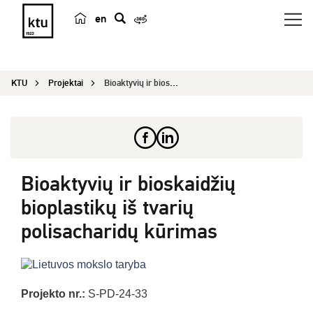
en
p
a
i
KTU
Projektai
Bioaktyvių ir bioskaidžių bioplastikų iš tvarių ...
e
š
k
a
Bioaktyvių ir bioskaidžių
bioplastikų iš tvarių
polisacharidų kūrimas
Projekto nr.:
S-PD-24-33