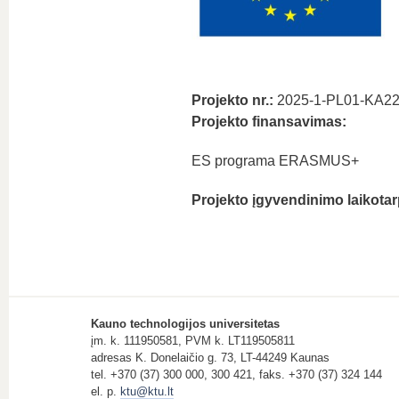
Projekto nr.:
2025-1-PL01-KA2
Projekto finansavimas:
ES programa ERASMUS+
Projekto įgyvendinimo laikotar
Kauno technologijos universitetas
įm. k. 111950581, PVM k. LT119505811
adresas K. Donelaičio g. 73, LT-44249 Kaunas
tel. +370 (37) 300 000, 300 421, faks. +370 (37) 324 144
el. p.
ktu@ktu.lt