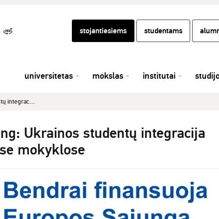
stojantiesiems
studentams
alumn
universitetas
mokslas
institutai
studij
ų integrac...
ng: Ukrainos studentų integracija
ose mokyklose