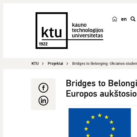
en
p
a
i
e
š
KTU
Projektai
Bridges to Belonging: Ukrainos student
k
a
Bridges to Belongi
Europos aukštosi