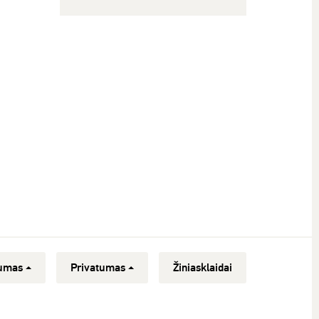
umas
Privatumas
Žiniasklaidai