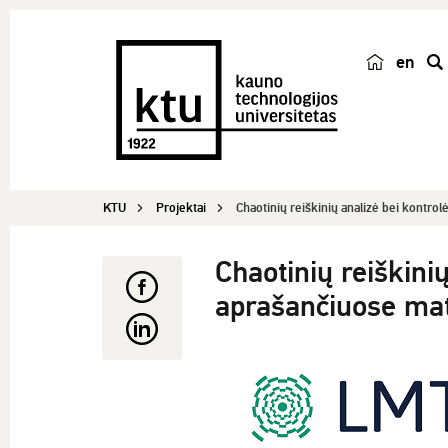
en
p
a
i
e
š
KTU
Projektai
Chaotinių reiškinių analizė bei kontrolė
k
a
Chaotinių reiškini
aprašančiuose ma