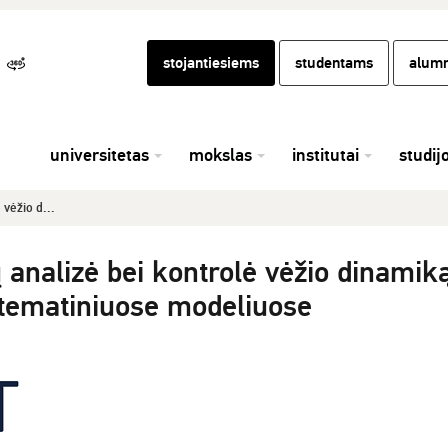
stojantiesiems
studentams
alumn
universitetas
mokslas
institutai
studij
 vėžio d...
ų analizė bei kontrolė vėžio dinamik
tematiniuose modeliuose