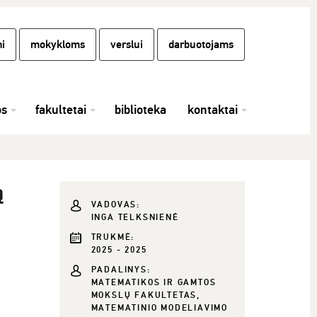
i
mokykloms
verslui
darbuotojams
os
fakultetai
biblioteka
kontaktai
ą
VADOVAS:
INGA TELKSNIENĖ
TRUKMĖ:
2025 - 2025
PADALINYS:
MATEMATIKOS IR GAMTOS
MOKSLŲ FAKULTETAS,
MATEMATINIO MODELIAVIMO