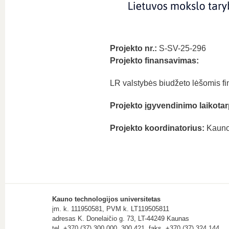
Projekto nr.:
S-SV-25-296
Projekto finansavimas:
LR valstybės biudžeto lėšomis fin
Projekto įgyvendinimo laikotar
Projekto koordinatorius:
Kauno 
Kauno technologijos universitetas
įm. k. 111950581, PVM k. LT119505811
adresas K. Donelaičio g. 73, LT-44249 Kaunas
tel. +370 (37) 300 000, 300 421, faks. +370 (37) 324 144