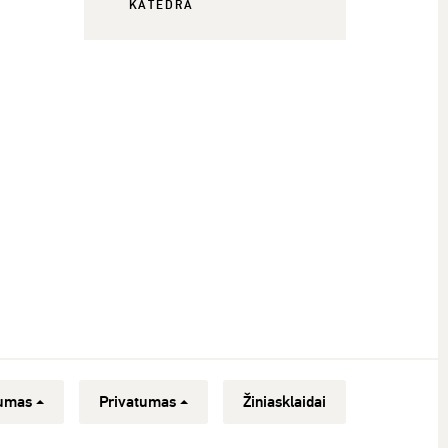
KATEDRA
umas
Privatumas
Žiniasklaidai