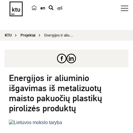
en
p
a
i
KTU
Projektai
Energijos ir aliuminio išgavimas iš metalizuotų ...
e
š
k
a
Energijos ir aliuminio
išgavimas iš metalizuotų
maisto pakuočių plastikų
pirolizės produktų