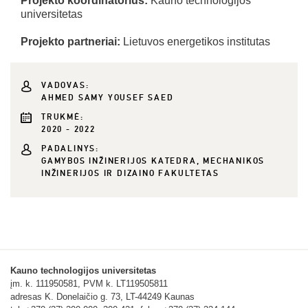
Projekto koordinatorius:
Kauno technologijos
universitetas
Projekto partneriai:
Lietuvos energetikos institutas
VADOVAS:
AHMED SAMY YOUSEF SAED
TRUKMĖ:
2020 - 2022
PADALINYS:
GAMYBOS INŽINERIJOS KATEDRA, MECHANIKOS
INŽINERIJOS IR DIZAINO FAKULTETAS
Kauno technologijos universitetas
įm. k. 111950581, PVM k. LT119505811
adresas K. Donelaičio g. 73, LT-44249 Kaunas