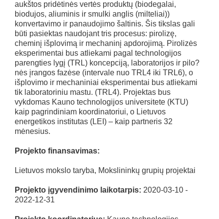
aukštos pridėtinės vertės produktų (biodegalai,
biodujos, aliuminis ir smulki anglis (milteliai))
konvertavimo ir panaudojimo šaltinis. Šis tikslas gali
būti pasiektas naudojant tris procesus: pirolizę,
cheminį išplovimą ir mechaninį apdorojimą. Pirolizės
eksperimentai bus atliekami pagal technologijos
parengties lygį (TRL) koncepciją, laboratorijos ir pilo?
nės įrangos fazėse (intervale nuo TRL4 iki TRL6), o
išplovimo ir mechaniniai eksperimentai bus atliekami
tik laboratoriniu mastu. (TRL4). Projektas bus
vykdomas Kauno technologijos universitete (KTU)
kaip pagrindiniam koordinatoriui, o Lietuvos
energetikos institutas (LEI) – kaip partneris 32
mėnesius.
Projekto finansavimas:
Lietuvos mokslo taryba, Mokslininkų grupių projektai
Projekto įgyvendinimo laikotarpis:
2020-03-10 -
2022-12-31