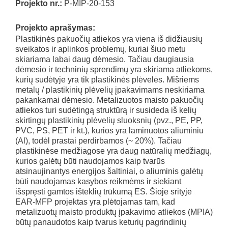
Projekto nr.:
P-MIP-20-153
Projekto aprašymas:
Plastikinės pakuočių atliekos yra viena iš didžiausių
sveikatos ir aplinkos problemų, kuriai šiuo metu
skiariama labai daug dėmesio. Tačiau daugiausia
dėmesio ir techninių sprendimų yra skiriama atliekoms,
kurių sudėtyje yra tik plastikinės plėvelės. Mišriems
metalų / plastikinių plėvelių įpakavimams neskiriama
pakankamai dėmesio. Metalizuotos maisto pakuočių
atliekos turi sudėtingą struktūrą ir susideda iš kelių
skirtingų plastikinių plėvelių sluoksnių (pvz., PE, PP,
PVC, PS, PET ir kt.), kurios yra laminuotos aliuminiu
(Al), todėl prastai perdirbamos (~ 20%). Tačiau
plastikinėse medžiagose yra daug natūralių medžiagų,
kurios galėtų būti naudojamos kaip tvarūs
atsinaujinantys energijos šaltiniai, o aliuminis galėtų
būti naudojamas kasybos reikmėms ir siekiant
išspręsti gamtos išteklių trūkumą ES. Šioje srityje
EAR-MFP projektas yra plėtojamas tam, kad
metalizuotų maisto produktų įpakavimo atliekos (MPIA)
būtų panaudotos kaip tvarus keturių pagrindinių