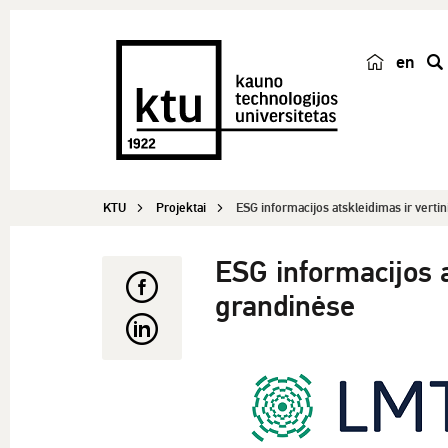
en
p
a
i
e
š
KTU
Projektai
ESG informacijos atskleidimas ir vertin
k
a
ESG informacijos a
grandinėse