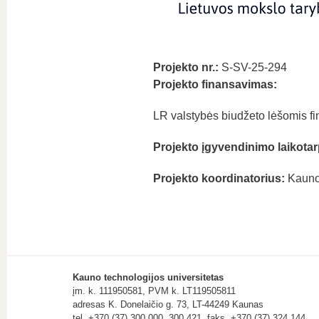
Projekto nr.:
S-SV-25-294
Projekto finansavimas:
LR valstybės biudžeto lėšomis fin
Projekto įgyvendinimo laikotar
Projekto koordinatorius:
Kauno 
Kauno technologijos universitetas
įm. k. 111950581, PVM k. LT119505811
adresas K. Donelaičio g. 73, LT-44249 Kaunas
tel. +370 (37) 300 000, 300 421, faks. +370 (37) 324 144