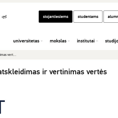
stojantiesiems
studentams
alumn
universitetas
mokslas
institutai
studij
imas vert...
tskleidimas ir vertinimas vertės