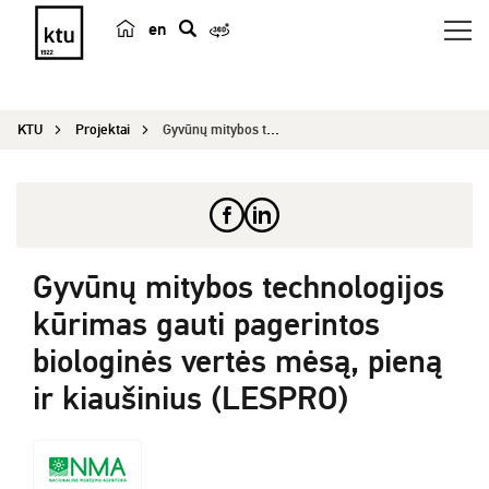
en
p
a
i
KTU
Projektai
Gyvūnų mitybos technologijos kūrimas gauti pager...
e
š
k
a
Gyvūnų mitybos technologijos
kūrimas gauti pagerintos
biologinės vertės mėsą, pieną
ir kiaušinius (LESPRO)