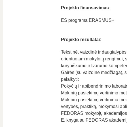
Projekto finansavimas:
ES programa ERASMUS+
Projekto rezultatai:
Tekstinė, vaizdinė ir daugialypės
orientuotam mokytojų rengimui, st
kūrybiškumo ir tvarumo kompetenc
Gairės (su vaizdine medžiaga), s
palaikyti;
Pokyčių ir apibendrinimo laborat
Mokinių pasiekimų vertinimo meto
Mokinių pasiekimų vertinimo modeli
vertybes, praktiką, mokymosi aplin
FEDORAS mokytojų akademijos pr
E. knyga su FEDORAS akademijos 