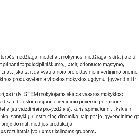
 terpės medžiaga, modeliai, mokymosi medžiaga, skirta į ateitį
iprinanti tarpdiscipliniškumo, į ateitį orientuoto mąstymo,
ijas, įskaitant dalyvaujamojo projektavimo ir vertinimo priemo
kirtos produktyviam atvirosios mokyklos ugdymui įgyvendinti ir
orijos ir dvi STEM mokytojams skirtos vasaros mokyklos;
dika ir transformuojančio vertinimo poveikio priemonės;
s (su vaizdiniais pavyzdžiais), kuris apima turinį, tikslus ir
ką, santykių ir institucinę dinamiką, taip pat jo įgyvendinimo ga
ojekto multimedijos produkcija;
rezultatais įvairioms tikslinėms grupėms.