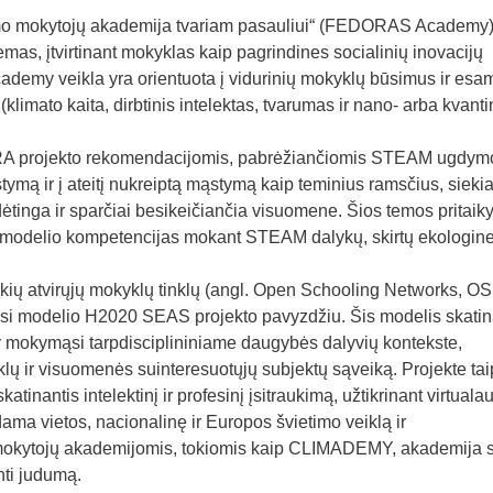
ymo mokytojų akademija tvariam pasauliui“ (FEDORAS Academy
emas, įtvirtinant mokyklas kaip pagrindines socialinių inovacijų
emy veikla yra orientuota į vidurinių mokyklų būsimus ir esa
imato kaita, dirbtinis intelektas, tvarumas ir nano- arba kvant
A projekto rekomendacijomis, pabrėžiančiomis STEAM ugdym
tymą ir į ateitį nukreiptą mąstymą kaip teminius ramsčius, siekia
ėtinga ir sparčiai besikeičiančia visuomene. Šios temos pritaik
“ modelio kompetencijas mokant STEAM dalykų, skirtų ekologine
kių atvirųjų mokyklų tinklų (angl. Open Schooling Networks, O
mosi modelio H2020 SEAS projekto pavyzdžiu. Šis modelis skati
mokymąsi tarpdisciplininiame daugybės dalyvių kontekste,
lų ir visuomenės suinteresuotųjų subjektų sąveiką. Projekte tai
inantis intelektinį ir profesinį įsitraukimą, užtikrinant virtualau
ama vietos, nacionalinę ir Europos švietimo veiklą ir
okytojų akademijomis, tokiomis kaip CLIMADEMY, akademija s
inti judumą.