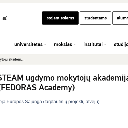
stojantiesiems
studentams
alumn
universitetas
mokslas
institutai
studij
ytojų akadem...
to STEAM ugdymo mokytojų akademij
i (FEDORAS Academy)