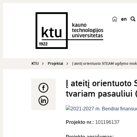
en
p
a
i
e
š
KTU
Projektai
Į ateitį orientuoto STEAM ugdymo mok
k
a
Į ateitį orientuo
tvariam pasauliu
Projekto nr.:
101196137
Projekto aprašymas: