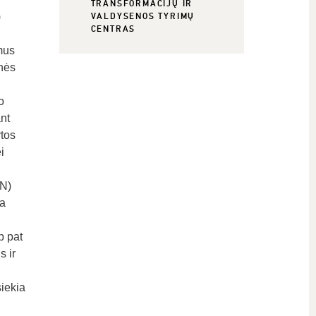
TRANSFORMACIJŲ IR
)
VALDYSENOS TYRIMŲ
CENTRAS
mus
inės
o
nt
ytos
i
SN)
na
p pat
s ir
iekia