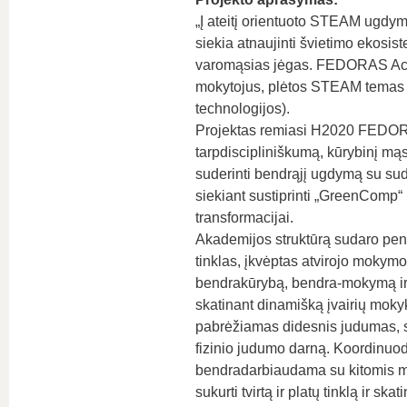
„Į ateitį orientuoto STEAM ugd
siekia atnaujinti švietimo ekosist
varomąsias jėgas. FEDORAS Acad
mokytojus, plėtos STEAM temas (kl
technologijos).
Projektas remiasi H2020 FEDOR
tarpdiscipliniškumą, kūrybinį mąs
suderinti bendrąjį ugdymą su sud
siekiant sustiprinti „GreenComp
transformacijai.
Akademijos struktūrą sudaro pen
tinklas, įkvėptas atvirojo moky
bendrakūrybą, bendra-mokymą ir 
skatinant dinamišką įvairių mokyk
pabrėžiamas didesnis judumas, skat
fizinio judumo darną. Koordinuod
bendradarbiaudama su kitomis m
sukurti tvirtą ir platų tinklą ir skat