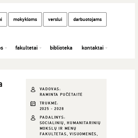
i
mokykloms
verslui
darbuotojams
os
fakultetai
biblioteka
kontaktai
a
VADOVAS:
RAMINTA PUČĖTAITĖ
TRUKMĖ:
2025 - 2028
PADALINYS:
SOCIALINIŲ, HUMANITARINIŲ
MOKSLŲ IR MENŲ
FAKULTETAS, VISUOMENĖS,