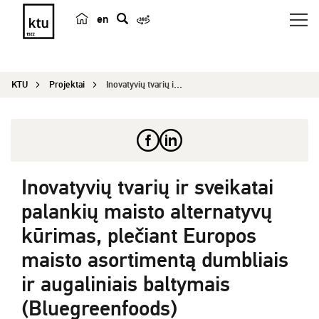
en
p
a
i
KTU
Projektai
Inovatyvių tvarių ir sveikatai palankių maisto a...
e
š
k
a
Inovatyvių tvarių ir sveikatai
palankių maisto alternatyvų
kūrimas, plečiant Europos
maisto asortimentą dumbliais
ir augaliniais baltymais
(Bluegreenfoods)