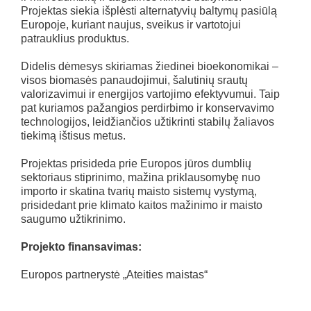
Projektas siekia išplėsti alternatyvių baltymų pasiūlą
Europoje, kuriant naujus, sveikus ir vartotojui
patrauklius produktus.
Didelis dėmesys skiriamas žiedinei bioekonomikai –
visos biomasės panaudojimui, šalutinių srautų
valorizavimui ir energijos vartojimo efektyvumui. Taip
pat kuriamos pažangios perdirbimo ir konservavimo
technologijos, leidžiančios užtikrinti stabilų žaliavos
tiekimą ištisus metus.
Projektas prisideda prie Europos jūros dumblių
sektoriaus stiprinimo, mažina priklausomybę nuo
importo ir skatina tvarių maisto sistemų vystymą,
prisidedant prie klimato kaitos mažinimo ir maisto
saugumo užtikrinimo.
Projekto finansavimas:
Europos partnerystė „Ateities maistas“