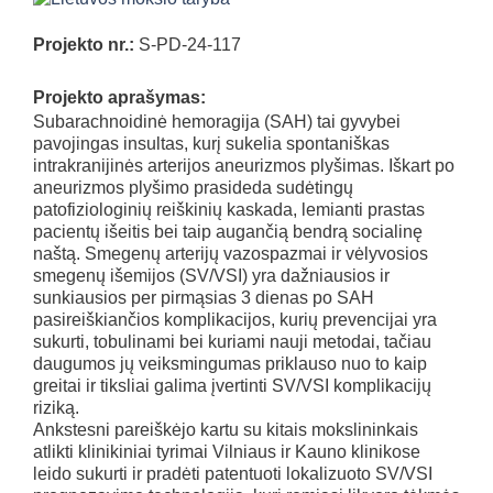
Projekto nr.:
S-PD-24-117
Projekto aprašymas:
Subarachnoidinė hemoragija (SAH) tai gyvybei
pavojingas insultas, kurį sukelia spontaniškas
intrakranijinės arterijos aneurizmos plyšimas. Iškart po
aneurizmos plyšimo prasideda sudėtingų
patofiziologinių reiškinių kaskada, lemianti prastas
pacientų išeitis bei taip augančią bendrą socialinę
naštą. Smegenų arterijų vazospazmai ir vėlyvosios
smegenų išemijos (SV/VSI) yra dažniausios ir
sunkiausios per pirmąsias 3 dienas po SAH
pasireiškiančios komplikacijos, kurių prevencijai yra
sukurti, tobulinami bei kuriami nauji metodai, tačiau
daugumos jų veiksmingumas priklauso nuo to kaip
greitai ir tiksliai galima įvertinti SV/VSI komplikacijų
riziką.
Ankstesni pareiškėjo kartu su kitais mokslininkais
atlikti klinikiniai tyrimai Vilniaus ir Kauno klinikose
leido sukurti ir pradėti patentuoti lokalizuoto SV/VSI