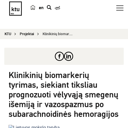
en
p
a
i
KTU
Projektai
Klinikinių biomarkerių tyrimas, siekiant tikslia...
e
š
k
a
Klinikinių biomarkerių
tyrimas, siekiant tiksliau
prognozuoti vėlyvąją smegenų
išemiją ir vazospazmus po
subarachnoidinės hemoragijos