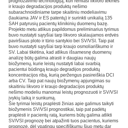
prognozavimo technologiją, kuri remiasi likvoro tėkmės
ir kraujo degradacijos produktų nešimo
subarachnoidiniame tarpe skaitiniu modeliavimu
(laukiama JAV ir ES patentų) ir surinkti unikalią 135
SAH patyrusių pacientų klinikinių duomenų bazę.
Projekto metu atlikus papildomus preliminarius tyrimus
buvo nustatyti sąryšiai tarp likvoro skalaujamos erdvės
paviršiaus ploto ir tūrio santykio bei SV/VSI. Taip pat
buvo nustatyti sąryšiai tarp kraujo osmoliariškumo ir
SV. Labai tikėtina, kad atlikus išsamesnę duomenų
analizę būtų galima atrasti ir daugiau naujų
biožymenų, kurie leistų nustatyti labai svarbią
pacientui būdingą kraujo degradijos produktų
koncentracijos ribą, kurią peržengus pasireiškia DCI
arba CV. Taip pat naujų biožymenų apjungimas su
skaitiniu likvoro ir kraujo degradacijos produktų
nešimo modeliu manomai leistų prognozuoti ir SV/VSI
įvykių laiką ir sunkumą.
Šie tyrimai leistų praplėsti žinias apie galimus taikyti
biožymenis SV/VSI prognostikai, taip pat padėtų
praplėsti ir pacientų ratą, kuriems būtų galima atlikti
SV/VSI prognozę bei atpažinti tuos pacientus, kuriems
prognozė, dėl ypatingų specifiškumų šiuo metu dar