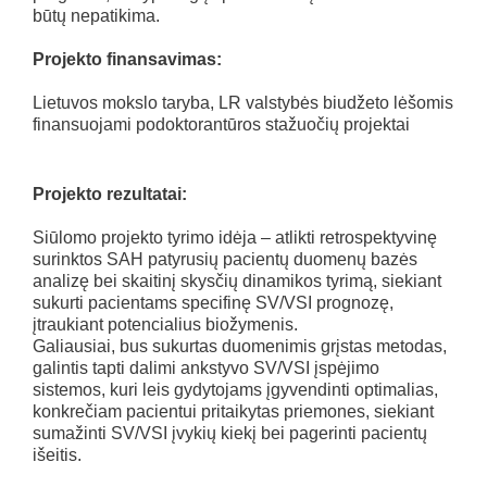
būtų nepatikima.
Projekto finansavimas:
Lietuvos mokslo taryba, LR valstybės biudžeto lėšomis
finansuojami podoktorantūros stažuočių projektai
Projekto rezultatai:
Siūlomo projekto tyrimo idėja – atlikti retrospektyvinę
surinktos SAH patyrusių pacientų duomenų bazės
analizę bei skaitinį skysčių dinamikos tyrimą, siekiant
sukurti pacientams specifinę SV/VSI prognozę,
įtraukiant potencialius biožymenis.
Galiausiai, bus sukurtas duomenimis grįstas metodas,
galintis tapti dalimi ankstyvo SV/VSI įspėjimo
sistemos, kuri leis gydytojams įgyvendinti optimalias,
konkrečiam pacientui pritaikytas priemones, siekiant
sumažinti SV/VSI įvykių kiekį bei pagerinti pacientų
išeitis.