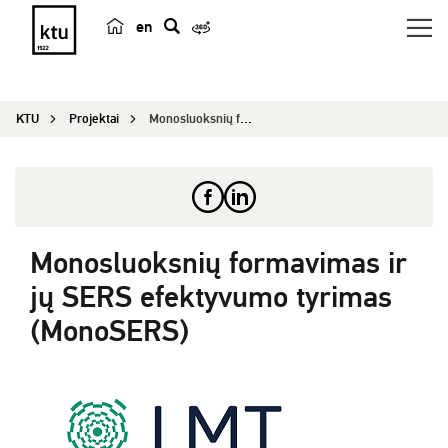
en
p
a
i
KTU
Projektai
Monosluoksnių formavimas ir jų SERS efektyvumo t...
e
š
k
a
Monosluoksnių formavimas ir
jų SERS efektyvumo tyrimas
(MonoSERS)