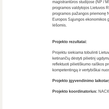
magistrantūros studijose (NP / 
programos valdytojos Lietuvos Re
programos pažangos priemonę Nr
Europos Sąjungos ekonomikos ga
lėšomis.
Projekto rezultatai:
Projektu siekiama tobulinti Lie
ketinančių dėstyti pilietinį ugdym
reflektuoti pilietiškumo raiškos p
kompetentingą ir vertybiškai nuo
Projekto įgyvendinimo laikotar
Projekto koordinatorius:
NACI