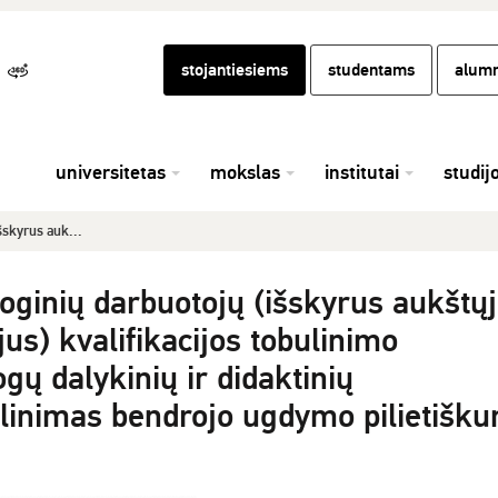
stojantiesiems
studentams
alumn
universitetas
mokslas
institutai
studij
šskyrus auk...
oginių darbuotojų (išskyrus aukštų
s) kvalifikacijos tobulinimo
ų dalykinių ir didaktinių
linimas bendrojo ugdymo pilietišk