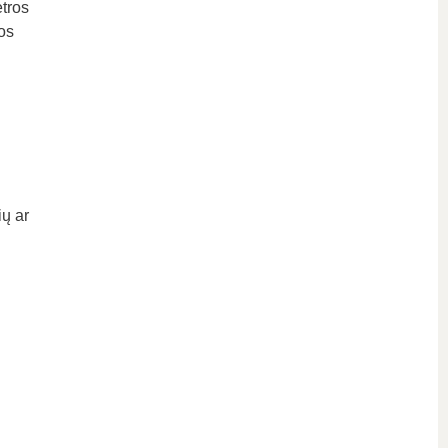
tros
os
ų ar