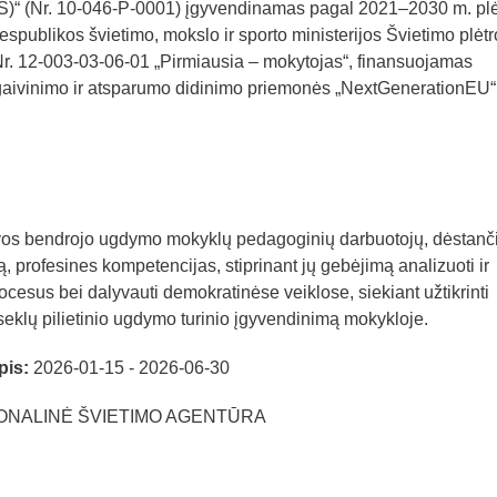
MS)“ (Nr. 10-046-P-0001) įgyvendinamas pagal 2021–2030 m. plė
spublikos švietimo, mokslo ir sporto ministerijos Švietimo plėtr
. 12-003-03-06-01 „Pirmiausia – mokytojas“, finansuojamas
ivinimo ir atsparumo didinimo priemonės „NextGenerationEU“
tuvos bendrojo ugdymo mokyklų pedagoginių darbuotojų, dėstanči
ą, profesines kompetencijas, stiprinant jų gebėjimą analizuoti ir
rocesus bei dalyvauti demokratinėse veiklose, siekiant užtikrinti
seklų pilietinio ugdymo turinio įgyvendinimą mokykloje.
pis:
2026-01-15 - 2026-06-30
ONALINĖ ŠVIETIMO AGENTŪRA