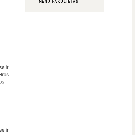
MENŲ FAKULTETAS
e ir
tros
os
e ir