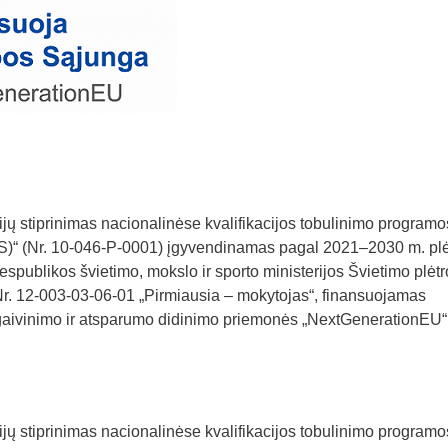
 stiprinimas nacionalinėse kvalifikacijos tobulinimo programos
MS)“ (Nr. 10-046-P-0001) įgyvendinamas pagal 2021–2030 m. plė
spublikos švietimo, mokslo ir sporto ministerijos Švietimo plėtr
. 12-003-03-06-01 „Pirmiausia – mokytojas“, finansuojamas
ivinimo ir atsparumo didinimo priemonės „NextGenerationEU“
 stiprinimas nacionalinėse kvalifikacijos tobulinimo programos