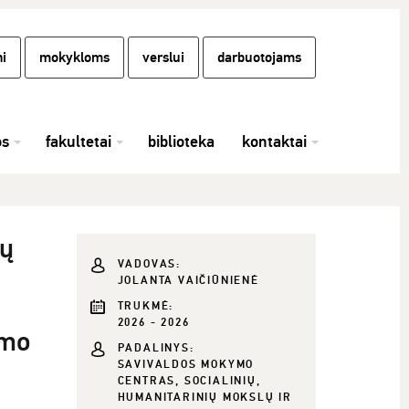
i
mokykloms
verslui
darbuotojams
os
fakultetai
biblioteka
kontaktai
jų
VADOVAS:
JOLANTA VAIČIŪNIENĖ
TRUKMĖ:
2026 - 2026
umo
PADALINYS:
SAVIVALDOS MOKYMO
CENTRAS, SOCIALINIŲ,
HUMANITARINIŲ MOKSLŲ IR