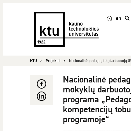
en
p
a
i
e
š
KTU
Projektai
Nacionalinė pedagoginių darbuotojų (i
k
a
Nacionalinė pedag
mokyklų darbuotoju
programa „Pedagog
kompetencijų tobu
programoje“