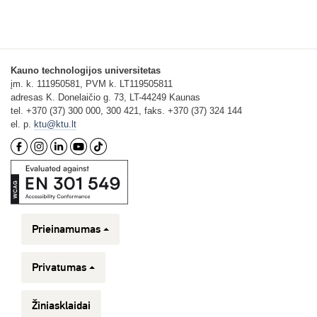
Kauno technologijos universitetas
įm. k. 111950581, PVM k. LT119505811
adresas K. Donelaičio g. 73, LT-44249 Kaunas
tel. +370 (37) 300 000, 300 421, faks. +370 (37) 324 144
el. p.
ktu@ktu.lt
Prieinamumas
Privatumas
Žiniasklaidai