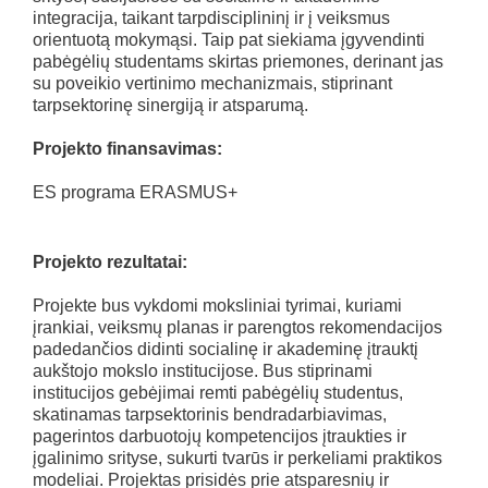
integracija, taikant tarpdisciplininį ir į veiksmus
orientuotą mokymąsi. Taip pat siekiama įgyvendinti
pabėgėlių studentams skirtas priemones, derinant jas
su poveikio vertinimo mechanizmais, stiprinant
tarpsektorinę sinergiją ir atsparumą.
Projekto finansavimas:
ES programa ERASMUS+
Projekto rezultatai:
Projekte bus vykdomi moksliniai tyrimai, kuriami
įrankiai, veiksmų planas ir parengtos rekomendacijos
padedančios didinti socialinę ir akademinę įtrauktį
aukštojo mokslo institucijose. Bus stiprinami
institucijos gebėjimai remti pabėgėlių studentus,
skatinamas tarpsektorinis bendradarbiavimas,
pagerintos darbuotojų kompetencijos įtraukties ir
įgalinimo srityse, sukurti tvarūs ir perkeliami praktikos
modeliai. Projektas prisidės prie atsparesnių ir