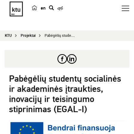
en
p
a
i
KTU
Projektai
Pabėgėlių studentų socialinės ir akademinės įtra...
e
š
k
a
Pabėgėlių studentų socialinės
ir akademinės įtraukties,
inovacijų ir teisingumo
stiprinimas (EGAL-I)