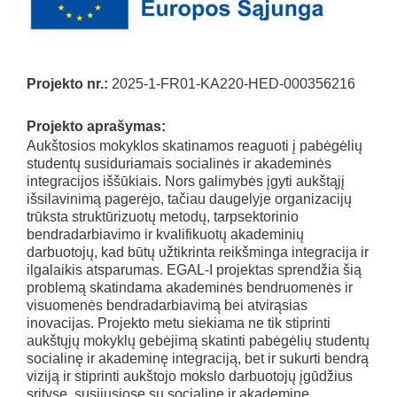
Projekto nr.:
2025-1-FR01-KA220-HED-000356216
Projekto aprašymas:
Aukštosios mokyklos skatinamos reaguoti į pabėgėlių
studentų susiduriamais socialinės ir akademinės
integracijos iššūkiais. Nors galimybės įgyti aukštąjį
išsilavinimą pagerėjo, tačiau daugelyje organizacijų
trūksta struktūrizuotų metodų, tarpsektorinio
bendradarbiavimo ir kvalifikuotų akademinių
darbuotojų, kad būtų užtikrinta reikšminga integracija ir
ilgalaikis atsparumas. EGAL-I projektas sprendžia šią
problemą skatindama akademinės bendruomenės ir
visuomenės bendradarbiavimą bei atvirąsias
inovacijas. Projekto metu siekiama ne tik stiprinti
aukštųjų mokyklų gebėjimą skatinti pabėgėlių studentų
socialinę ir akademinę integraciją, bet ir sukurti bendrą
viziją ir stiprinti aukštojo mokslo darbuotojų įgūdžius
srityse, susijusiose su socialine ir akademine