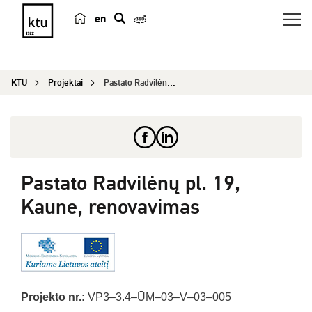
en
p
a
i
KTU
Projektai
Pastato Radvilėnų pl. 19, Kaune, renovavimas
e
š
k
a
Pastato Radvilėnų pl. 19,
Kaune, renovavimas
Projekto nr.:
VP3–3.4–ŪM–03–V–03–005