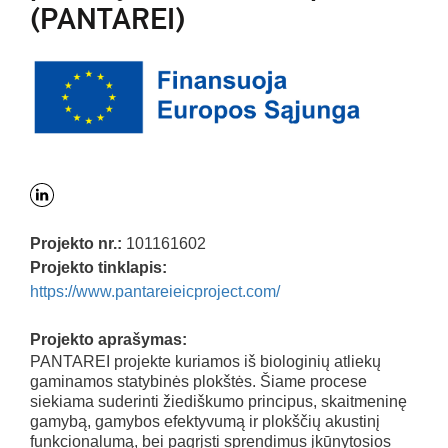
(PANTAREI)
Projekto nr.:
101161602
Projekto tinklapis:
https://www.pantareieicproject.com/
Projekto aprašymas:
PANTAREI projekte kuriamos iš biologinių atliekų
gaminamos statybinės plokštės. Šiame procese
siekiama suderinti žiediškumo principus, skaitmeninę
gamybą, gamybos efektyvumą ir plokščių akustinį
funkcionalumą, bei pagrįsti sprendimus įkūnytosios