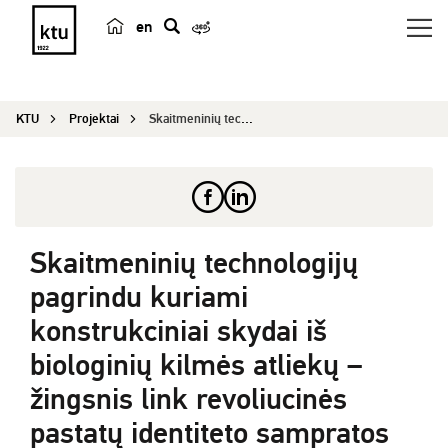
en
p
a
i
KTU
Projektai
Skaitmeninių technologijų pagrindu kuriami konst...
e
š
k
a
Skaitmeninių technologijų
pagrindu kuriami
konstrukciniai skydai iš
biologinių kilmės atliekų –
žingsnis link revoliucinės
pastatų identiteto sampratos