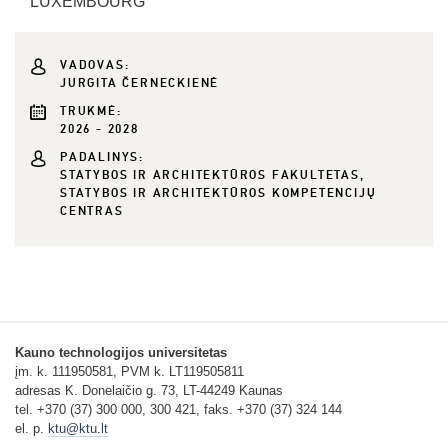
LUXEMBOURG
VADOVAS:
JURGITA ČERNECKIENĖ
TRUKMĖ:
2026 - 2028
PADALINYS:
STATYBOS IR ARCHITEKTŪROS FAKULTETAS,
STATYBOS IR ARCHITEKTŪROS KOMPETENCIJŲ
CENTRAS
Kauno technologijos universitetas
įm. k. 111950581, PVM k. LT119505811
adresas K. Donelaičio g. 73, LT-44249 Kaunas
tel. +370 (37) 300 000, 300 421, faks. +370 (37) 324 144
el. p.
ktu@ktu.lt