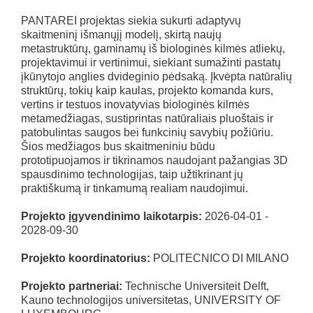
PANTAREI projektas siekia sukurti adaptyvų
skaitmeninį išmanųjį modelį, skirtą naujų
metastruktūrų, gaminamų iš biologinės kilmės atliekų,
projektavimui ir vertinimui, siekiant sumažinti pastatų
įkūnytojo anglies dvideginio pėdsaką. Įkvėpta natūralių
struktūrų, tokių kaip kaulas, projekto komanda kurs,
vertins ir testuos inovatyvias biologinės kilmės
metamedžiagas, sustiprintas natūraliais pluoštais ir
patobulintas saugos bei funkcinių savybių požiūriu.
Šios medžiagos bus skaitmeniniu būdu
prototipuojamos ir tikrinamos naudojant pažangias 3D
spausdinimo technologijas, taip užtikrinant jų
praktiškumą ir tinkamumą realiam naudojimui.
Projekto įgyvendinimo laikotarpis:
2026-04-01 -
2028-09-30
Projekto koordinatorius:
POLITECNICO DI MILANO
Projekto partneriai:
Technische Universiteit Delft,
Kauno technologijos universitetas, UNIVERSITY OF