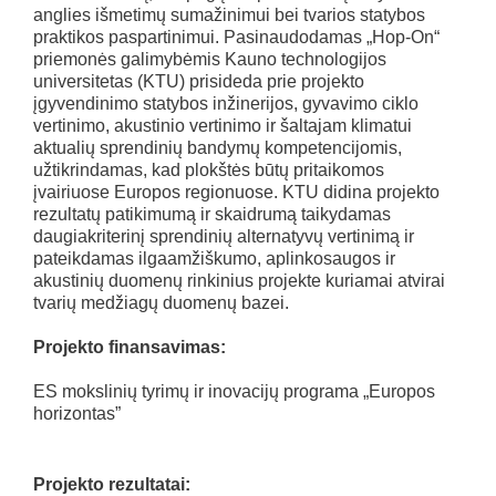
anglies išmetimų sumažinimui bei tvarios statybos
praktikos paspartinimui. Pasinaudodamas „Hop-On“
priemonės galimybėmis Kauno technologijos
universitetas (KTU) prisideda prie projekto
įgyvendinimo statybos inžinerijos, gyvavimo ciklo
vertinimo, akustinio vertinimo ir šaltajam klimatui
aktualių sprendinių bandymų kompetencijomis,
užtikrindamas, kad plokštės būtų pritaikomos
įvairiuose Europos regionuose. KTU didina projekto
rezultatų patikimumą ir skaidrumą taikydamas
daugiakriterinį sprendinių alternatyvų vertinimą ir
pateikdamas ilgaamžiškumo, aplinkosaugos ir
akustinių duomenų rinkinius projekte kuriamai atvirai
tvarių medžiagų duomenų bazei.
Projekto finansavimas:
ES mokslinių tyrimų ir inovacijų programa „Europos
horizontas”
Projekto rezultatai: