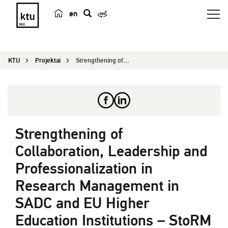
en
p
a
i
KTU
Projektai
Strengthening of Collaboration, Leadership and P...
e
š
k
a
Strengthening of
Collaboration, Leadership and
Professionalization in
Research Management in
SADC and EU Higher
Education Institutions – StoRM