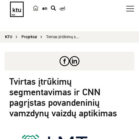
en
p
a
i
KTU
Projektai
Tvirtas įtrūkimų segmentavimas ir CNN pagrįstas ...
e
š
k
a
Tvirtas įtrūkimų
segmentavimas ir CNN
pagrįstas povandeninių
vamzdynų vaizdų aptikimas