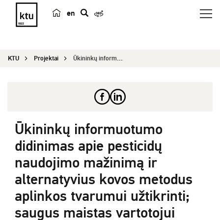
en
p
a
i
KTU
Projektai
Ūkininkų informuotumo didinimas apie pesticidų n...
e
š
k
a
Ūkininkų informuotumo
didinimas apie pesticidų
naudojimo mažinimą ir
alternatyvius kovos metodus
aplinkos tvarumui užtikrinti;
saugus maistas vartotojui