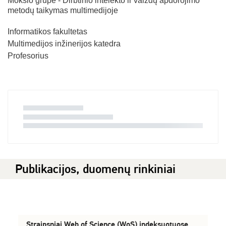
Mokslo grupė - Dirbtinio intelekto ir vaizdų apdorojimo
metodų taikymas multimedijoje
Informatikos fakultetas
Multimedijos inžinerijos katedra
Profesorius
Publikacijos, duomenų rinkiniai
Straipsniai Web of Science (WoS) indeksuotuose