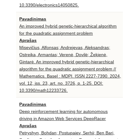
10.3390/electronics14050825.
Pavadinimas
An improved hybrid genetic-hierarchical algorithm
for the quadratic assignment problem
Aprašas
Misevičius, Alfonsas; Andrejevas, Aleksandras;
Ostreika, Armantas; Verenė, Dovilė; Žekienė,
Gintarė. An improved hybrid genetic-hierarchical
algorithm for the quadratic assignment problem //
Mathematics. Basel : MDPI. ISSN 2227-7390. 2024,
vol. 12, iss. 23, art. no. 3726, p. 1-25. DOI:
10.3390/math12233726.
Pavadinimas
Deep reinforcement learning for autonomous
driving in Amazon Web Services DeepRacer
Aprašas
Petryshyn, Bohdan; Postupaiev, Serhii; Ben Bari,