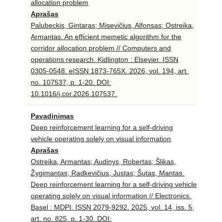
allocation problem
Aprašas
Palubeckis, Gintaras; Misevičius, Alfonsas; Ostreika,
Armantas. An efficient memetic algorithm for the
corridor allocation problem // Computers and
operations research. Kidlington : Elsevier. ISSN
0305-0548. eISSN 1873-765X. 2026, vol. 194, art.
no. 107537, p. 1-20. DOI:
10.1016/j.cor.2026.107537.
Pavadinimas
Deep reinforcement learning for a self-driving
vehicle operating solely on visual information
Aprašas
Ostreika, Armantas; Audinys, Robertas; Šlikas,
Žygimantas; Radkevičius, Justas; Šutas, Mantas.
Deep reinforcement learning for a self-driving vehicle
operating solely on visual information // Electronics.
Basel : MDPI. ISSN 2079-9292. 2025, vol. 14, iss. 5,
art. no. 825, p. 1-30. DOI: