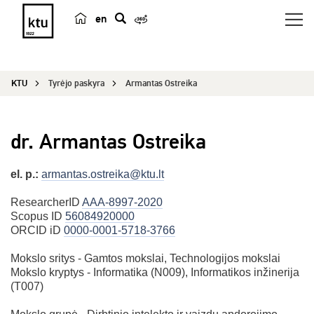
en
p
a
i
KTU
Tyrėjo paskyra
Armantas Ostreika
e
š
k
dr. Armantas Ostreika
a
el. p.:
armantas.ostreika@ktu.lt
ResearcherID
AAA-8997-2020
Scopus ID
56084920000
ORCID iD
0000-0001-5718-3766
Mokslo sritys - Gamtos mokslai, Technologijos mokslai
Mokslo kryptys - Informatika (N009), Informatikos inžinerija
(T007)