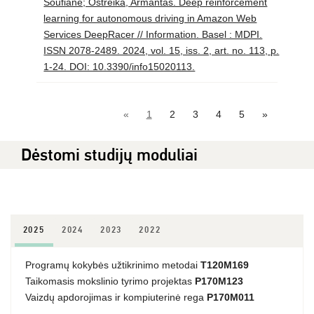
Soufiane; Ostreika, Armantas. Deep reinforcement
learning for autonomous driving in Amazon Web
Services DeepRacer // Information. Basel : MDPI.
ISSN 2078-2489. 2024, vol. 15, iss. 2, art. no. 113, p.
1-24. DOI: 10.3390/info15020113.
«
1
2
3
4
5
»
Dėstomi studijų moduliai
2025
2024
2023
2022
Programų kokybės užtikrinimo metodai
T120M169
Taikomasis mokslinio tyrimo projektas
P170M123
Vaizdų apdorojimas ir kompiuterinė rega
P170M011