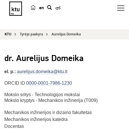
en
p
a
i
KTU
Tyrėjo paskyra
Aurelijus Domeika
e
š
k
dr. Aurelijus Domeika
a
el. p.:
aurelijus.domeika@ktu.lt
ORCID iD
0000-0001-7986-1230
Mokslo sritys - Technologijos mokslai
Mokslo kryptys - Mechanikos inžinerija (T009)
Mechanikos inžinerijos ir dizaino fakultetas
Mechanikos inžinerijos katedra
Docentas