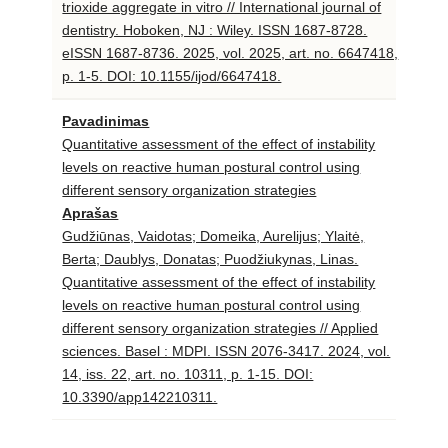
trioxide aggregate in vitro // International journal of
dentistry. Hoboken, NJ : Wiley. ISSN 1687-8728.
eISSN 1687-8736. 2025, vol. 2025, art. no. 6647418,
p. 1-5. DOI: 10.1155/ijod/6647418.
Pavadinimas
Quantitative assessment of the effect of instability
levels on reactive human postural control using
different sensory organization strategies
Aprašas
Gudžiūnas, Vaidotas; Domeika, Aurelijus; Ylaitė,
Berta; Daublys, Donatas; Puodžiukynas, Linas.
Quantitative assessment of the effect of instability
levels on reactive human postural control using
different sensory organization strategies // Applied
sciences. Basel : MDPI. ISSN 2076-3417. 2024, vol.
14, iss. 22, art. no. 10311, p. 1-15. DOI:
10.3390/app142210311.