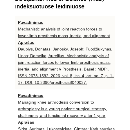
indeksuotuose leidiniuose
Pavadinimas
Mechanistic analysis of joint reaction forces to
lower-limb prosthesis mass, inertia, and alignment
Aprašas
Daublys, Donatas; Janosky, Joseph; Puodžiukynas,
Linas; Domeika, Aurelijus. Mechanistic analysis of
joint reaction forces to lower-limb prosthesis mass,
inertia, and alignment // Prosthesis. Basel : MDPI.
ISSN 2673-1592. 2026, vol. 8, iss. 4, art. no. 7, p. 1-
17. DOI: 10.3390/prosthesis8040037.
Pavadinimas
Managing knee arthrodesis conversion to
arthroplasty in a young patient: surgical strategy,
challenges, and functional recovery after 1 year
Aprašas
Sirka, Aurimas; Lukoseviciute, Gintare; Kadusauskas,