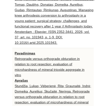
Tomas; Daublys, Donatas; Domeika, Aurelijus;
Gudas, Rimtautas; Rimkunas, Augustinas. Managing
knee arthrodesis conversion to arthroplasty in a
young patient: surgical strategy, challenges, and
functional recovery after 1 year // Arthroplasty today.
Amsterdam : Elsevier. ISSN 2352-3441. 2026, vol.
37, art. no. 101943, p. 1-9. DOI:
10.1016/j.artd.2025.101943.
Pavadinimas
Retrograde versus orthograde obturation in
relation to root resection: evaluation of
microhardness of mineral trioxide aggregate in
vitro
Aprašas
Stundžia, Lukas; Vėberienė, Rita; Graunaitė, Indrė;
Domeika, Aurelijus; Skučaitė, Neringa. Retrograde
versus orthograde obturation in relation to root
resection: evaluation of microhardness of mineral