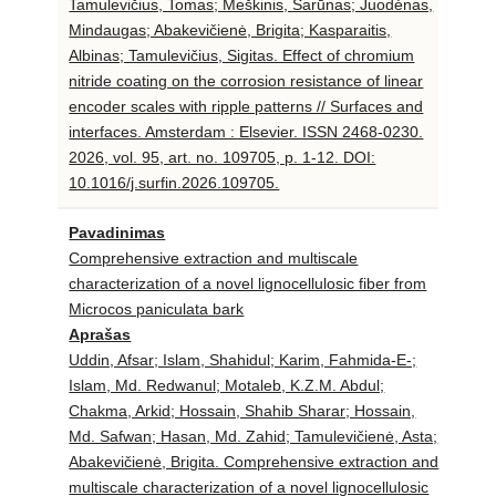
Tamulevičius, Tomas; Meškinis, Šarūnas; Juodėnas,
Mindaugas; Abakevičienė, Brigita; Kasparaitis,
Albinas; Tamulevičius, Sigitas. Effect of chromium
nitride coating on the corrosion resistance of linear
encoder scales with ripple patterns // Surfaces and
interfaces. Amsterdam : Elsevier. ISSN 2468-0230.
2026, vol. 95, art. no. 109705, p. 1-12. DOI:
10.1016/j.surfin.2026.109705.
Pavadinimas
Comprehensive extraction and multiscale
characterization of a novel lignocellulosic fiber from
Microcos paniculata bark
Aprašas
Uddin, Afsar; Islam, Shahidul; Karim, Fahmida-E-;
Islam, Md. Redwanul; Motaleb, K.Z.M. Abdul;
Chakma, Arkid; Hossain, Shahib Sharar; Hossain,
Md. Safwan; Hasan, Md. Zahid; Tamulevičienė, Asta;
Abakevičienė, Brigita. Comprehensive extraction and
multiscale characterization of a novel lignocellulosic