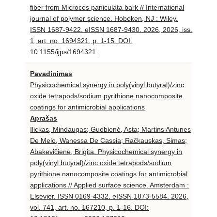
fiber from Microcos paniculata bark // International
journal of polymer science. Hoboken, NJ : Wiley.
ISSN 1687-9422. eISSN 1687-9430. 2026, 2026, iss.
1, art. no. 1694321, p. 1-15. DOI:
10.1155/ijps/1694321.
Pavadinimas
Physicochemical synergy in poly(vinyl butyral)/zinc
oxide tetrapods/sodium pyrithione nanocomposite
coatings for antimicrobial applications
Aprašas
Ilickas, Mindaugas; Guobienė, Asta; Martins Antunes
De Melo, Wanessa De Cassia; Račkauskas, Simas;
Abakevičienė, Brigita. Physicochemical synergy in
poly(vinyl butyral)/zinc oxide tetrapods/sodium
pyrithione nanocomposite coatings for antimicrobial
applications // Applied surface science. Amsterdam :
Elsevier. ISSN 0169-4332. eISSN 1873-5584. 2026,
vol. 741, art. no. 167210, p. 1-16. DOI: