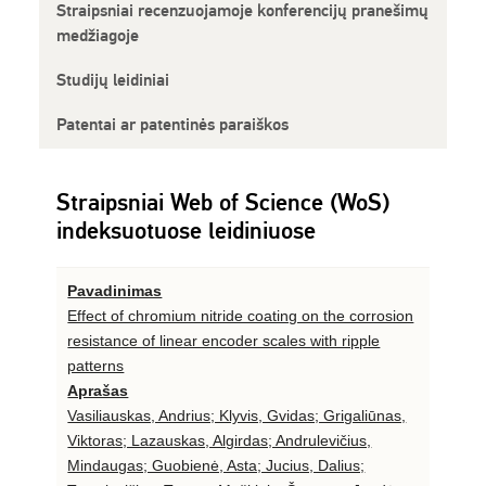
Straipsniai recenzuojamoje konferencijų pranešimų
medžiagoje
Studijų leidiniai
Patentai ar patentinės paraiškos
Straipsniai Web of Science (WoS)
indeksuotuose leidiniuose
Pavadinimas
Effect of chromium nitride coating on the corrosion
resistance of linear encoder scales with ripple
patterns
Aprašas
Vasiliauskas, Andrius; Klyvis, Gvidas; Grigaliūnas,
Viktoras; Lazauskas, Algirdas; Andrulevičius,
Mindaugas; Guobienė, Asta; Jucius, Dalius;