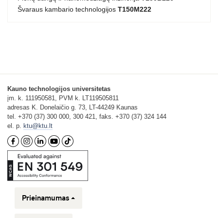
Švaraus kambario technologijos
T150M222
Kauno technologijos universitetas
įm. k. 111950581, PVM k. LT119505811
adresas K. Donelaičio g. 73, LT-44249 Kaunas
tel. +370 (37) 300 000, 300 421, faks. +370 (37) 324 144
el. p.
ktu@ktu.lt
Prieinamumas