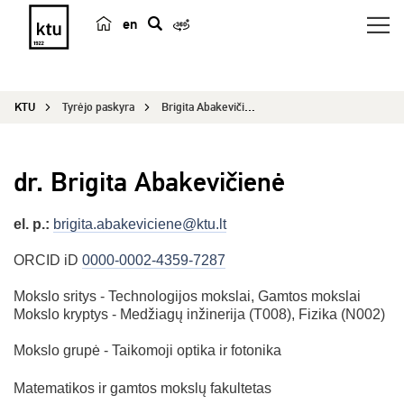
en
p
a
i
KTU
Tyrėjo paskyra
Brigita Abakevičienė
e
š
k
dr. Brigita Abakevičienė
a
el. p.:
brigita.abakeviciene@ktu.lt
ORCID iD
0000-0002-4359-7287
Mokslo sritys - Technologijos mokslai, Gamtos mokslai
Mokslo kryptys - Medžiagų inžinerija (T008), Fizika (N002)
Mokslo grupė - Taikomoji optika ir fotonika
Matematikos ir gamtos mokslų fakultetas