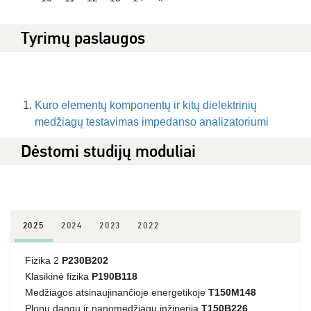
Tyrimų paslaugos
Kuro elementų komponentų ir kitų dielektrinių
medžiagų testavimas impedanso analizatoriumi
Dėstomi studijų moduliai
2025
2024
2023
2022
Fizika 2
P230B202
Klasikinė fizika
P190B118
Medžiagos atsinaujinančioje energetikoje
T150M148
Plonų dangų ir nanomedžiagų inžinerija
T150B226