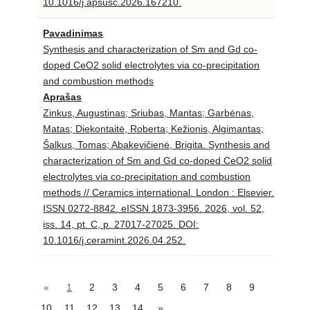
10.1016/j.apsusc.2026.167210.
Pavadinimas
Synthesis and characterization of Sm and Gd co-
doped CeO2 solid electrolytes via co-precipitation
and combustion methods
Aprašas
Zinkus, Augustinas; Sriubas, Mantas; Garbėnas,
Matas; Diekontaitė, Roberta; Kežionis, Algimantas;
Šalkus, Tomas; Abakevičienė, Brigita. Synthesis and
characterization of Sm and Gd co-doped CeO2 solid
electrolytes via co-precipitation and combustion
methods // Ceramics international. London : Elsevier.
ISSN 0272-8842. eISSN 1873-3956. 2026, vol. 52,
iss. 14, pt. C, p. 27017-27025. DOI:
10.1016/j.ceramint.2026.04.252.
«
1
2
3
4
5
6
7
8
9
10
11
12
13
14
»