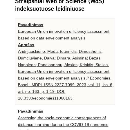
Straipsniai Web of Science (WoS)
indeksuotuose leidiniuose
Pavadinimas
European Union innovation efficiency assessment
based on data envelopment analysis
Aprašas
Andrijauskiene, Meda; Ioannidis, Dimosthenis;
Dumciuviene, Daiva; Dimara, Asimina; Bezas,
Napoleon; Papaioannou, Alexios; Krinidis, Stelios.
European Union innovation efficiency assessment
based on data envelopment analysis // Economies.
Basel : MDPI. ISSN 2227-7099. 2023, vol. 11, iss. 6,
art. no. 163, p. 1-19. DOI:
10.3390/economies11060163.
Pavadinimas
Assessing the socio-economic consequences of
distance learning during the COVID-19 pandemic