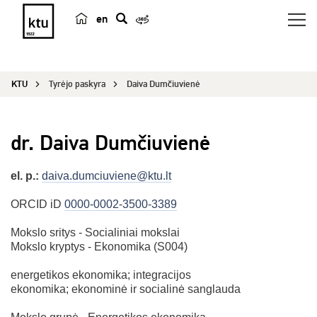
en
p
a
i
KTU
Tyrėjo paskyra
Daiva Dumčiuvienė
e
š
k
dr. Daiva Dumčiuvienė
a
el. p.:
daiva.dumciuviene@ktu.lt
ORCID iD
0000-0002-3500-3389
Mokslo sritys - Socialiniai mokslai
Mokslo kryptys - Ekonomika (S004)
energetikos ekonomika; integracijos
ekonomika; ekonominė ir socialinė sanglauda