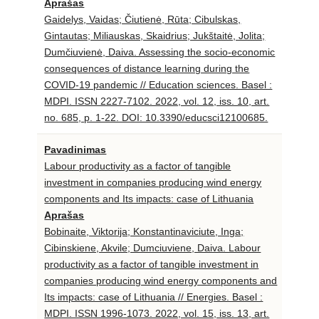
Aprašas
Gaidelys, Vaidas; Čiutienė, Rūta; Cibulskas,
Gintautas; Miliauskas, Skaidrius; Jukštaitė, Jolita;
Dumčiuvienė, Daiva. Assessing the socio-economic
consequences of distance learning during the
COVID-19 pandemic // Education sciences. Basel :
MDPI. ISSN 2227-7102. 2022, vol. 12, iss. 10, art.
no. 685, p. 1-22. DOI: 10.3390/educsci12100685.
Pavadinimas
Labour productivity as a factor of tangible
investment in companies producing wind energy
components and Its impacts: case of Lithuania
Aprašas
Bobinaite, Viktorija; Konstantinaviciute, Inga;
Cibinskiene, Akvile; Dumciuviene, Daiva. Labour
productivity as a factor of tangible investment in
companies producing wind energy components and
Its impacts: case of Lithuania // Energies. Basel :
MDPI. ISSN 1996-1073. 2022, vol. 15, iss. 13, art.