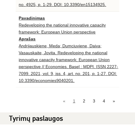
no. 4925, p. 1-29. DOI: 10.3390/en15134925.
Pavadinimas
Redeveloping the national innovative capacity
framework: European Union perspective
Aprašas
Andrijauskiene, Meda; Dumciuviene, Daiva;
Vasauskaite, Jovita. Redeveloping the national
innovative capacity framework: European Union
perspective // Economies. Basel : MDPI. ISSN 2227-
7099. 2021, vol. 9, iss. 4, art. no. 201, p. 1-27. DOI:
10.3390/economies9040201.
«
1
2
3
4
»
Tyrimų paslaugos