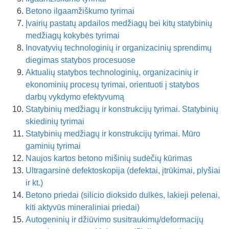
Betono ilgaamžiškumo tyrimai
Įvairių pastatų apdailos medžiagų bei kitų statybinių
medžiagų kokybės tyrimai
Inovatyvių technologinių ir organizacinių sprendimų
diegimas statybos procesuose
Aktualių statybos technologinių, organizacinių ir
ekonominių procesų tyrimai, orientuoti į statybos
darbų vykdymo efektyvumą
Statybinių medžiagų ir konstrukcijų tyrimai. Statybinių
skiedinių tyrimai
Statybinių medžiagų ir konstrukcijų tyrimai. Mūro
gaminių tyrimai
Naujos kartos betono mišinių sudėčių kūrimas
Ultragarsinė defektoskopija (defektai, įtrūkimai, plyšiai
ir kt.)
Betono priedai (silicio dioksido dulkės, lakieji pelenai,
kiti aktyvūs mineraliniai priedai)
Autogeninių ir džiūvimo susitraukimų/deformacijų