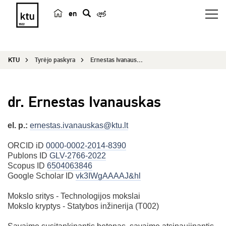
en
p
a
i
KTU
Tyrėjo paskyra
Ernestas Ivanauskas
e
š
k
dr. Ernestas Ivanauskas
a
el. p.:
ernestas.ivanauskas@ktu.lt
ORCID iD
0000-0002-2014-8390
Publons ID
GLV-2766-2022
Scopus ID
6504063846
Google Scholar ID
vk3IWgAAAAJ&hl
Mokslo sritys - Technologijos mokslai
Mokslo kryptys - Statybos inžinerija (T002)