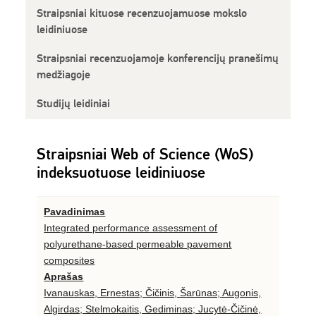
Straipsniai kituose recenzuojamuose mokslo
leidiniuose
Straipsniai recenzuojamoje konferencijų pranešimų
medžiagoje
Studijų leidiniai
Straipsniai Web of Science (WoS)
indeksuotuose leidiniuose
Pavadinimas
Integrated performance assessment of
polyurethane-based permeable pavement
composites
Aprašas
Ivanauskas, Ernestas; Čičinis, Šarūnas; Augonis,
Algirdas; Stelmokaitis, Gediminas; Jucytė-Čičinė,