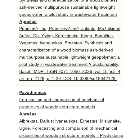
ash-derived multipurpose sustainable lightweight
geopolymer: a pilot study in wastewater treatment
Aprašas
Pundienė, Ina; Pranckevičienė, Jolanta; Mažeikienė,
Aušra; Du, Yiying; Korniejenko, Kinga; Bagočius,
Vygantas; Ivanauskas, Ernestas. Synthesis and
characterization of a wood biomass ash-derived
multipurpose sustainable lightweight geopolymer: a
pilot study in wastewater treatment // Sustainability.
Basel : MDPI. ISSN 2071-1050. 2026, vol. 18, iss. 4,
art. no. 2128, p. 1-28. DOI: 10.3390/su18042128.
Pavadinimas
Forecasting and comparison of mechanical
properties of wooden structure models
Aprašas
Albrektas, Darius; Ivanauskas, Ernestas; Misiūnaitė,
Ugnė. Forecasting and comparison of mechanical
properties of wooden structure models = Predviđanje