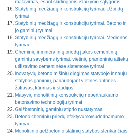
matavimas, esant skirtingoms išlaikymo sąlygoms
Statybinių medžiagų ir konstrukcijų tyrimai. Užpildų
tyrimai
Statybinių medžiagų ir konstrukcijų tyrimai. Betono ir
jo gaminių tyrimai
Statybinių medžiagų ir konstrukcijų tyrimai. Medienos
tyrimai
Cheminių ir mineralinių priedų įtakos cementinių
gaminių savybėms tyrimai, vietinių pramoninių atliekų
utilizavimo cementinėse sistemose tyrimai
Inovatyvių betono mišinių diegimas statyboje ir naujų
statybos gaminių, panaudojant vietines antrines
žaliavas, kūrimas ir studijos
Masyvių monolitinių konstrukcijų nepertraukiamo
betonavimo technologijų tyrimai
Gelžbetoninių gaminių stiprio nustatymas
Betono cheminių priedų efektyvumo/suderinamumo
tyrimai
Monolitinio gelžbetonio statinių statybos slenkančiais