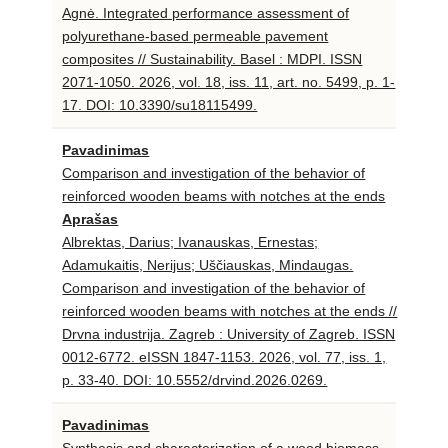
Agnė. Integrated performance assessment of
polyurethane-based permeable pavement
composites // Sustainability. Basel : MDPI. ISSN
2071-1050. 2026, vol. 18, iss. 11, art. no. 5499, p. 1-
17. DOI: 10.3390/su18115499.
Pavadinimas
Comparison and investigation of the behavior of
reinforced wooden beams with notches at the ends
Aprašas
Albrektas, Darius; Ivanauskas, Ernestas;
Adamukaitis, Nerijus; Uščiauskas, Mindaugas.
Comparison and investigation of the behavior of
reinforced wooden beams with notches at the ends //
Drvna industrija. Zagreb : University of Zagreb. ISSN
0012-6772. eISSN 1847-1153. 2026, vol. 77, iss. 1,
p. 33-40. DOI: 10.5552/drvind.2026.0269.
Pavadinimas
Synthesis and characterization of a wood biomass