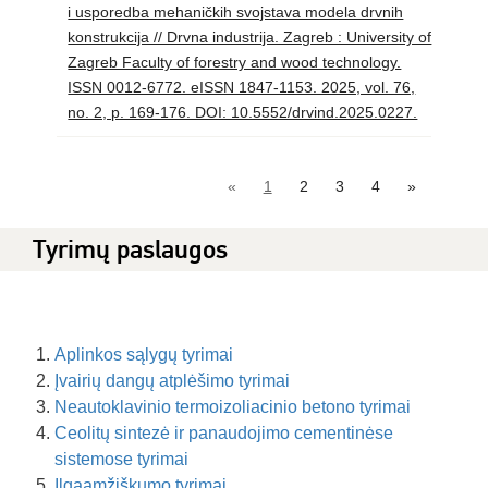
i usporedba mehaničkih svojstava modela drvnih
konstrukcija // Drvna industrija. Zagreb : University of
Zagreb Faculty of forestry and wood technology.
ISSN 0012-6772. eISSN 1847-1153. 2025, vol. 76,
no. 2, p. 169-176. DOI: 10.5552/drvind.2025.0227.
«
1
2
3
4
»
Tyrimų paslaugos
Aplinkos sąlygų tyrimai
Įvairių dangų atplėšimo tyrimai
Neautoklavinio termoizoliacinio betono tyrimai
Ceolitų sintezė ir panaudojimo cementinėse
sistemose tyrimai
Ilgaamžiškumo tyrimai