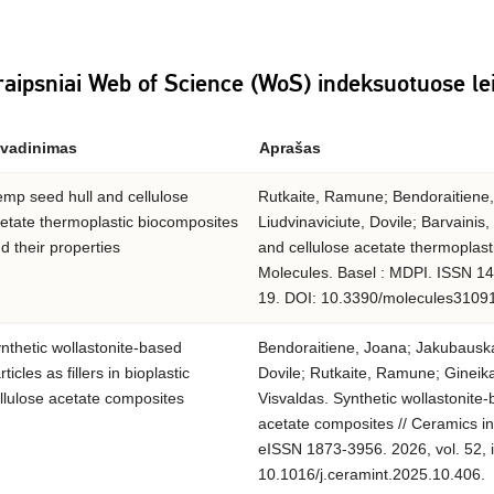
raipsniai Web of Science (WoS) indeksuotuose le
vadinimas
Aprašas
mp seed hull and cellulose
Rutkaite, Ramune; Bendoraitiene,
etate thermoplastic biocomposites
Liudvinaviciute, Dovile; Barvainis
d their properties
and cellulose acetate thermoplasti
Molecules. Basel : MDPI. ISSN 1420
19. DOI: 10.3390/molecules3109
nthetic wollastonite-based
Bendoraitiene, Joana; Jakubauskas
rticles as fillers in bioplastic
Dovile; Rutkaite, Ramune; Gineika,
llulose acetate composites
Visvaldas. Synthetic wollastonite-ba
acetate composites // Ceramics in
eISSN 1873-3956. 2026, vol. 52, i
10.1016/j.ceramint.2025.10.406.