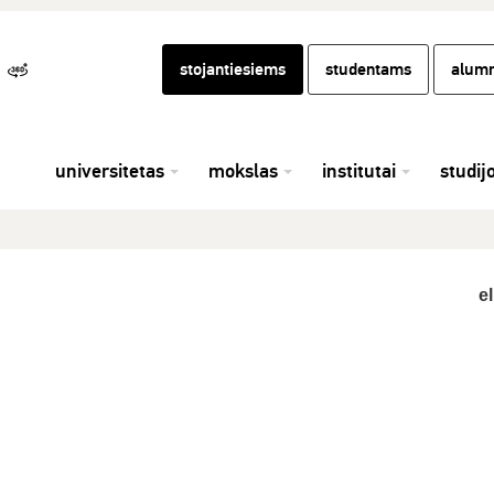
stojantiesiems
studentams
alumn
universitetas
mokslas
institutai
studij
el