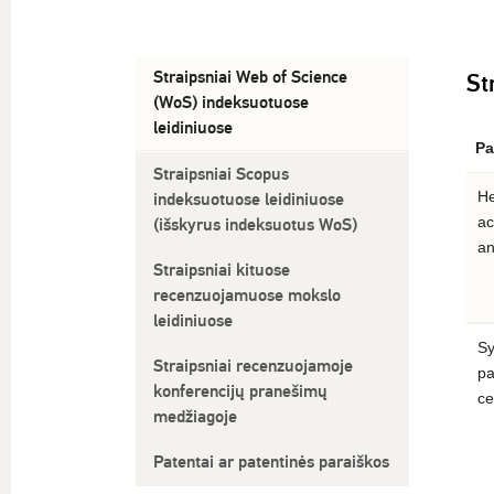
Straipsniai Web of Science
St
(WoS) indeksuotuose
leidiniuose
Pa
Straipsniai Scopus
He
indeksuotuose leidiniuose
ac
(išskyrus indeksuotus WoS)
an
Straipsniai kituose
recenzuojamuose mokslo
leidiniuose
Sy
Straipsniai recenzuojamoje
pa
konferencijų pranešimų
ce
medžiagoje
Patentai ar patentinės paraiškos