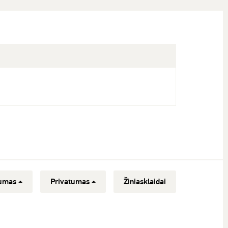
umas
Privatumas
Žiniasklaidai