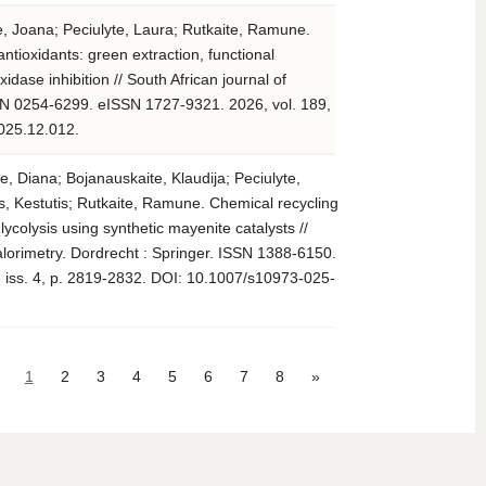
, Joana; Peciulyte, Laura; Rutkaite, Ramune.
antioxidants: green extraction, functional
idase inhibition // South African journal of
SN 0254-6299. eISSN 1727-9321. 2026, vol. 189,
2025.12.012.
, Diana; Bojanauskaite, Klaudija; Peciulyte,
ys, Kestutis; Rutkaite, Ramune. Chemical recycling
lycolysis using synthetic mayenite catalysts //
alorimetry. Dordrecht : Springer. ISSN 1388-6150.
 iss. 4, p. 2819-2832. DOI: 10.1007/s10973-025-
1
2
3
4
5
6
7
8
»