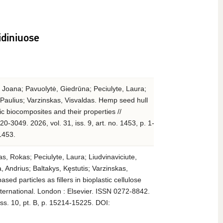
idiniuose
 Joana; Pavuolytė, Giedrūna; Peciulyte, Laura;
, Paulius; Varzinskas, Visvaldas. Hemp seed hull
c biocomposites and their properties //
-3049. 2026, vol. 31, iss. 9, art. no. 1453, p. 1-
1453.
, Rokas; Peciulyte, Laura; Liudvinaviciute,
 Andrius; Baltakys, Kęstutis; Varzinskas,
sed particles as fillers in bioplastic cellulose
ternational. London : Elsevier. ISSN 0272-8842.
ss. 10, pt. B, p. 15214-15225. DOI: