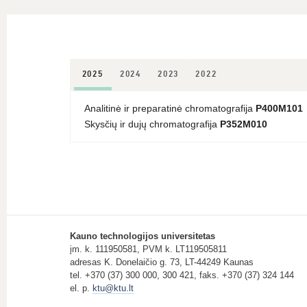
2025
2024
2023
2022
Analitinė ir preparatinė chromatografija
P400M101
Skysčių ir dujų chromatografija
P352M010
Kauno technologijos universitetas
įm. k. 111950581, PVM k. LT119505811
adresas K. Donelaičio g. 73, LT-44249 Kaunas
tel. +370 (37) 300 000, 300 421, faks. +370 (37) 324 144
el. p.
ktu@ktu.lt