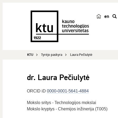
en
p
a
i
e
š
KTU
Tyrėjo paskyra
Laura Pečiulytė
k
a
dr. Laura Pečiulytė
ORCID iD
0000-0001-5641-4884
Mokslo sritys - Technologijos mokslai
Mokslo kryptys - Chemijos inžinerija (T005)