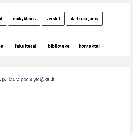
i
mokykloms
verslui
darbuotojams
os
fakultetai
biblioteka
kontaktai
. p.:
laura.peciulyte@ktu.lt