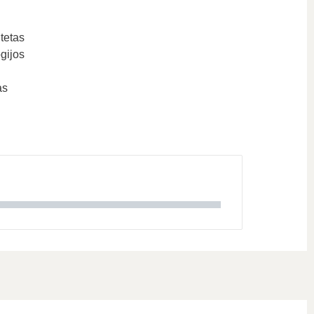
tetas
gijos
as