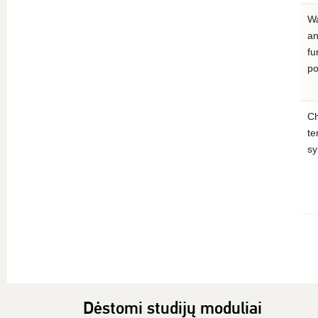
Wa
an
fu
po
Ch
te
sy
Dėstomi studijų moduliai