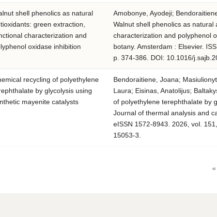
lnut shell phenolics as natural
Amobonye, Ayodeji; Bendoraitiene
tioxidants: green extraction,
Walnut shell phenolics as natural 
nctional characterization and
characterization and polyphenol ox
lyphenol oxidase inhibition
botany. Amsterdam : Elsevier. IS
p. 374-386. DOI: 10.1016/j.sajb.
emical recycling of polyethylene
Bendoraitiene, Joana; Masiulionyte
rephthalate by glycolysis using
Laura; Eisinas, Anatolijus; Baltak
nthetic mayenite catalysts
of polyethylene terephthalate by g
Journal of thermal analysis and c
eISSN 1572-8943. 2026, vol. 151,
15053-3.
«