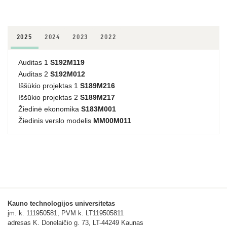
2025
2024
2023
2022
Auditas 1
S192M119
Auditas 2
S192M012
Iššūkio projektas 1
S189M216
Iššūkio projektas 2
S189M217
Žiedinė ekonomika
S183M001
Žiedinis verslo modelis
MM00M011
Kauno technologijos universitetas
įm. k. 111950581, PVM k. LT119505811
adresas K. Donelaičio g. 73, LT-44249 Kaunas