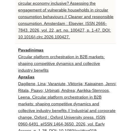
circular economy inclusive? Assessing the
engagement of vulnerable households in circular
consumption behaviours // Cleaner and responsible
consumption. Amsterdam : Elsevier. ISSN 2666-
7843. 2026, vol. 22, art. no. 100427, p. 1-47. DOI:
10.1016/j.clrc.2026.100427.
Pavadinimas
Circular platform orchestration in B2B markets:
shaping competitive dynamics and collective
industry benefits
Aprašas
Dagiliene, Lina; Varaniute, Viktorija; Kaipainen, Jenni;
Ritala, Paavo; Urbinati, Andrea; Aarikka-Stenroos,
Leena. Circular platform orchestration in B2B
markets: shaping competitive dynamics and
collective industry benefits // Industrial and corporate
change. Oxford : Oxford University press. ISSN
0960-6491. eISSN 1464-3650. 2026, vol. Early
Access, p. 1-28. DOI: 10.1093/icc/dtag019.