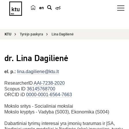
en
p
a
i
KTU
Tyrėjo paskyra
Lina Dagilienė
e
š
k
dr. Lina Dagilienė
a
el. p.:
lina.dagiliene@ktu.lt
ResearcherID
AAI-7238-2020
Scopus ID
36145768700
ORCID iD
0000-0001-6564-7663
Mokslo sritys - Socialiniai mokslai
Mokslo kryptys - Vadyba (S003), Ekonomika (S004)
Dabartiniai tyrimų interesai yra įmonių tvarumas ir ĮSA,