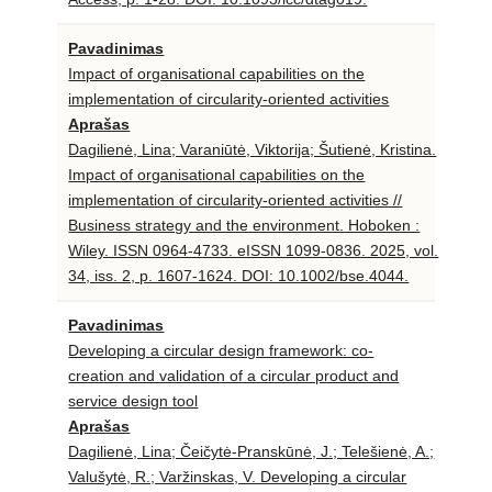
Pavadinimas
Impact of organisational capabilities on the
implementation of circularity‐oriented activities
Aprašas
Dagilienė, Lina; Varaniūtė, Viktorija; Šutienė, Kristina.
Impact of organisational capabilities on the
implementation of circularity‐oriented activities //
Business strategy and the environment. Hoboken :
Wiley. ISSN 0964-4733. eISSN 1099-0836. 2025, vol.
34, iss. 2, p. 1607-1624. DOI: 10.1002/bse.4044.
Pavadinimas
Developing a circular design framework: co‐
creation and validation of a circular product and
service design tool
Aprašas
Dagilienė, Lina; Čeičytė-Pranskūnė, J.; Telešienė, A.;
Valušytė, R.; Varžinskas, V. Developing a circular