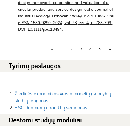
design framework: co‐creation and validation of a
circular product and service design tool // Journal of
industrial ecology. Hoboken : Wiley. ISSN 1088-1980.
eISSN 1530-9290. 2024, vol. 28, iss. 4, p. 783-799.
DOI: 10.1111/jiec.13494.
«
1
2
3
4
5
»
Tyrimų paslaugos
Žiedinės ekonomikos verslo modelių galimybių
studijų rengimas
ESG duomenų ir rodiklių vertinimas
Dėstomi studijų moduliai