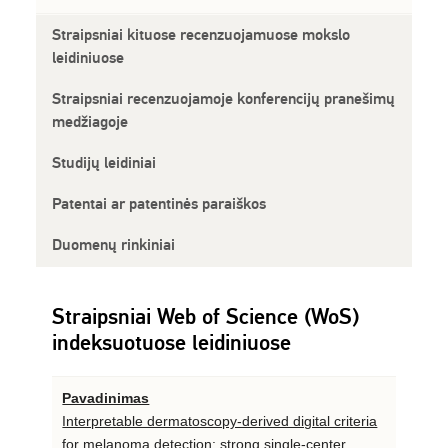
Straipsniai kituose recenzuojamuose mokslo
leidiniuose
Straipsniai recenzuojamoje konferencijų pranešimų
medžiagoje
Studijų leidiniai
Patentai ar patentinės paraiškos
Duomenų rinkiniai
Straipsniai Web of Science (WoS)
indeksuotuose leidiniuose
Pavadinimas
Interpretable dermatoscopy-derived digital criteria
for melanoma detection: strong single-center