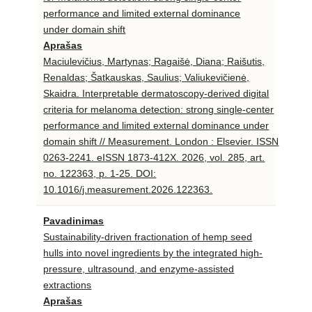
performance and limited external dominance
under domain shift
Aprašas
Maciulevičius, Martynas; Ragaišė, Diana; Raišutis,
Renaldas; Šatkauskas, Saulius; Valiukevičienė,
Skaidra. Interpretable dermatoscopy-derived digital
criteria for melanoma detection: strong single-center
performance and limited external dominance under
domain shift // Measurement. London : Elsevier. ISSN
0263-2241. eISSN 1873-412X. 2026, vol. 285, art.
no. 122363, p. 1-25. DOI:
10.1016/j.measurement.2026.122363.
Pavadinimas
Sustainability-driven fractionation of hemp seed
hulls into novel ingredients by the integrated high-
pressure, ultrasound, and enzyme-assisted
extractions
Aprašas