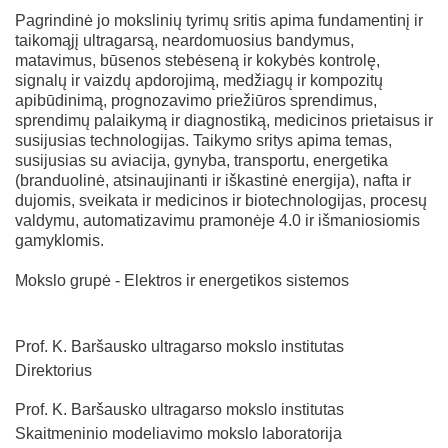
Pagrindinė jo mokslinių tyrimų sritis apima fundamentinį ir
taikomąjį ultragarsą, neardomuosius bandymus,
matavimus, būsenos stebėseną ir kokybės kontrolę,
signalų ir vaizdų apdorojimą, medžiagų ir kompozitų
apibūdinimą, prognozavimo priežiūros sprendimus,
sprendimų palaikymą ir diagnostiką, medicinos prietaisus ir
susijusias technologijas. Taikymo sritys apima temas,
susijusias su aviacija, gynyba, transportu, energetika
(branduolinė, atsinaujinanti ir iškastinė energija), nafta ir
dujomis, sveikata ir medicinos ir biotechnologijas, procesų
valdymu, automatizavimu pramonėje 4.0 ir išmaniosiomis
gamyklomis.
Mokslo grupė - Elektros ir energetikos sistemos
Prof. K. Baršausko ultragarso mokslo institutas
Direktorius
Prof. K. Baršausko ultragarso mokslo institutas
Skaitmeninio modeliavimo mokslo laboratorija