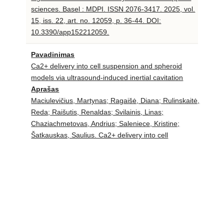
sciences. Basel : MDPI. ISSN 2076-3417. 2025, vol.
15, iss. 22, art. no. 12059, p. 36-44. DOI:
10.3390/app152212059.
Pavadinimas
Ca2+ delivery into cell suspension and spheroid
models via ultrasound-induced inertial cavitation
Aprašas
Maciulevičius, Martynas; Ragaišė, Diana; Rulinskaitė,
Reda; Raišutis, Renaldas; Svilainis, Linas;
Chaziachmetovas, Andrius; Saleniece, Kristine;
Šatkauskas, Saulius. Ca2+ delivery into cell
suspension and spheroid models via ultrasound-
induced inertial cavitation // Journal of drug delivery
science and technology. Amsterdam : Elsevier. ISSN
1773-2247. eISSN 2588-8943. 2025, vol. 111, art.
no. 107132, p. 1-14. DOI:
10.1016/j.jddst.2025.107132.