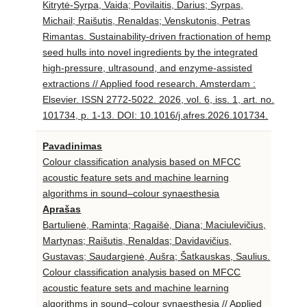
Kitrytė-Syrpa, Vaida; Povilaitis, Darius; Syrpas,
Michail; Raišutis, Renaldas; Venskutonis, Petras
Rimantas. Sustainability-driven fractionation of hemp
seed hulls into novel ingredients by the integrated
high-pressure, ultrasound, and enzyme-assisted
extractions // Applied food research. Amsterdam :
Elsevier. ISSN 2772-5022. 2026, vol. 6, iss. 1, art. no.
101734, p. 1-13. DOI: 10.1016/j.afres.2026.101734.
Pavadinimas
Colour classification analysis based on MFCC
acoustic feature sets and machine learning
algorithms in sound–colour synaesthesia
Aprašas
Bartulienė, Raminta; Ragaišė, Diana; Maciulevičius,
Martynas; Raišutis, Renaldas; Davidavičius,
Gustavas; Saudargienė, Aušra; Šatkauskas, Saulius.
Colour classification analysis based on MFCC
acoustic feature sets and machine learning
algorithms in sound–colour synaesthesia // Applied