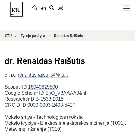
en
p
a
i
KTU
Tyrėjo paskyra
Renaldas Raišutis
e
š
k
dr. Renaldas Raišutis
a
el. p.:
renaldas.raisutis@ktu.lt
Scopus ID
16040325500
Google Scholar ID
EijO_V8AAAAJ&hl
ResearcherID
B-1538-2015
ORCID iD
0000-0003-2408-5427
Mokslo sritys - Technologijos mokslai
Mokslo kryptys - Elektros ir elektronikos inžinerija (T001),
Matavimų inžinerija (T010)