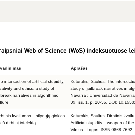
raipsniai Web of Science (WoS) indeksuotuose le
vadinimas
Aprašas
e intersection of artificial stupidity,
Keturakis, Saulius. The intersection 
eativity and ethics: a study of
study of jailbreak narratives in al
ilbreak narratives in algorithmic
Navarra : Universidad de Navarr
lture
39, iss. 1, p. 20-35. DOI: 10.155
rbtinis kvailumas – silpnųjų ginklas
Keturakis, Saulius. Dirbtinis kvailu
ieš dirbtinį intelektą
Artificial stupidity – weapon of the
Vilnius : Logos. ISSN 0868-7692. 