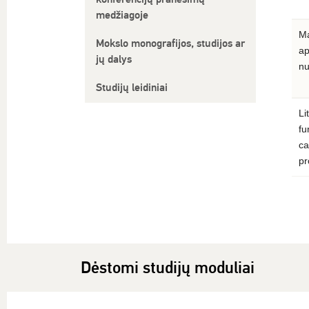
medžiagoje
Ma
Mokslo monografijos, studijos ar
ap
jų dalys
nu
Studijų leidiniai
Li
fu
ca
pr
Dėstomi studijų moduliai