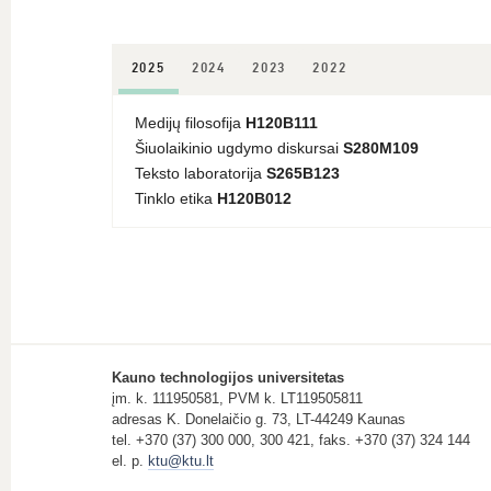
2025
2024
2023
2022
Medijų filosofija
H120B111
Šiuolaikinio ugdymo diskursai
S280M109
Teksto laboratorija
S265B123
Tinklo etika
H120B012
Kauno technologijos universitetas
įm. k. 111950581, PVM k. LT119505811
adresas K. Donelaičio g. 73, LT-44249 Kaunas
tel. +370 (37) 300 000, 300 421, faks. +370 (37) 324 144
el. p.
ktu@ktu.lt