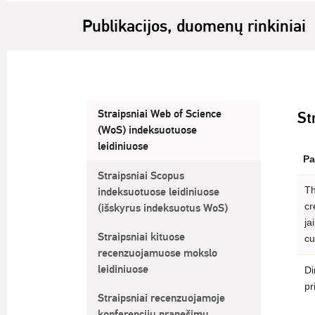
Publikacijos, duomenų rinkiniai
Straipsniai Web of Science
St
(WoS) indeksuotuose
leidiniuose
Pa
Straipsniai Scopus
Th
indeksuotuose leidiniuose
cr
(išskyrus indeksuotus WoS)
ja
Straipsniai kituose
cu
recenzuojamuose mokslo
leidiniuose
Di
pr
Straipsniai recenzuojamoje
konferencijų pranešimų