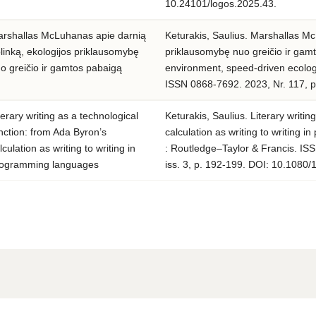
10.24101/logos.2025.43.
rshallas McLuhanas apie darnią
Keturakis, Saulius. Marshallas Mc
linką, ekologijos priklausomybę
priklausomybę nuo greičio ir gam
o greičio ir gamtos pabaigą
environment, speed-driven ecology
ISSN 0868-7692. 2023, Nr. 117, p
terary writing as a technological
Keturakis, Saulius. Literary writi
nction: from Ada Byron’s
calculation as writing to writing i
lculation as writing to writing in
: Routledge–Taylor & Francis. IS
ogramming languages
iss. 3, p. 192-199. DOI: 10.108