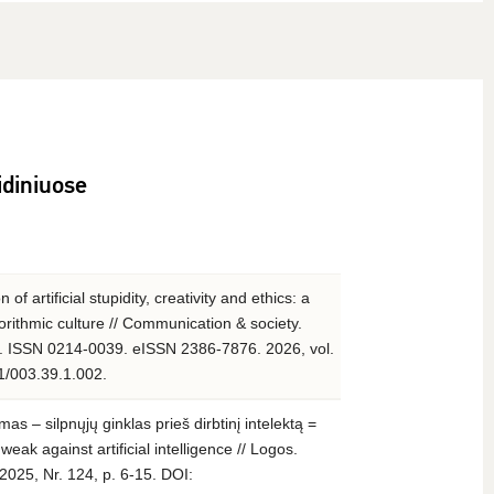
idiniuose
of artificial stupidity, creativity and ethics: a
gorithmic culture // Communication & society.
a. ISSN 0214-0039. eISSN 2386-7876. 2026, vol.
81/003.39.1.002.
mas – silpnųjų ginklas prieš dirbtinį intelektą =
 weak against artificial intelligence // Logos.
2025, Nr. 124, p. 6-15. DOI: