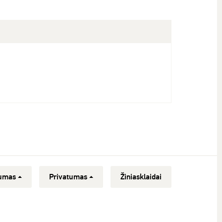
umas
Privatumas
Žiniasklaidai