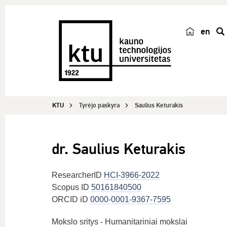
en
p
a
i
e
š
KTU
Tyrėjo paskyra
Saulius Keturakis
k
a
dr. Saulius Keturakis
ResearcherID
HCI-3966-2022
Scopus ID
50161840500
ORCID iD
0000-0001-9367-7595
Mokslo sritys - Humanitariniai mokslai