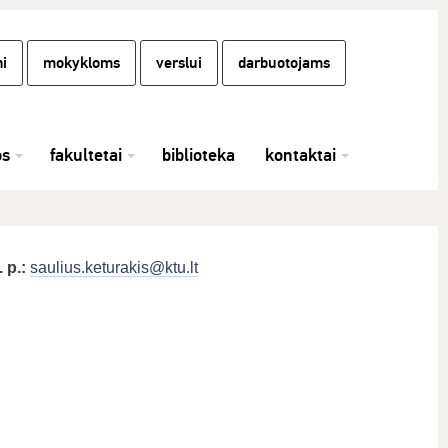
i
mokykloms
verslui
darbuotojams
os
fakultetai
biblioteka
kontaktai
. p.:
saulius.keturakis@ktu.lt