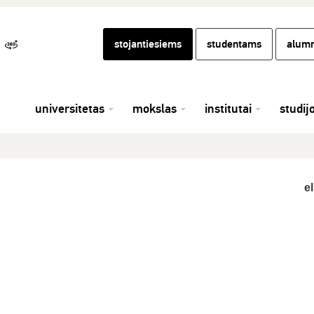
stojantiesiems
studentams
alumn
universitetas
mokslas
institutai
studij
el