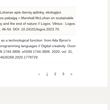
Luhanas apie darnią aplinką, ekologijos
tos pabaigą = Marshall McLuhan on sustainable
 and the end of nature // Logos. Vilnius : Logos.
. 46-54. DOI: 10.24101/logos.2023.70.
ng as a technological function: from Ada Byron’s
n programming languages // Digital creativity. Oxon
SN 1744-3806. eISSN 1744-3806. 2020, vol. 31,
0/14626268.2020.1778729.
«
1
2
3
»