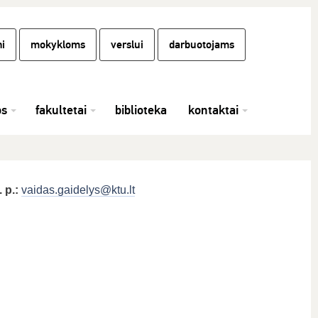
i
mokykloms
verslui
darbuotojams
os
fakultetai
biblioteka
kontaktai
. p.:
vaidas.gaidelys@ktu.lt