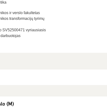
tika
kos ir verslo fakultetas
kos transformacijų tyrimų
to SV52500471 vyriausiasis
 darbuotojas
lo (M)