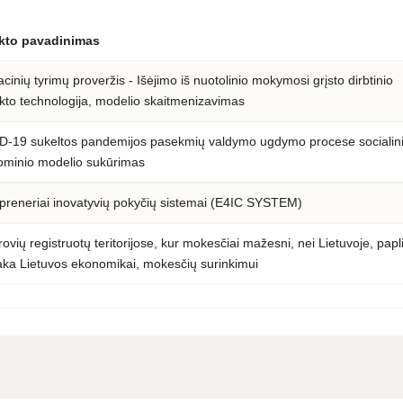
kto pavadinimas
cinių tyrimų proveržis - Išėjimo iš nuotolinio mokymosi grįsto dirbtinio
ekto technologija, modelio skaitmenizavimas
-19 sukeltos pandemijos pasekmių valdymo ugdymo procese socialin
minio modelio sukūrimas
preneriai inovatyvių pokyčių sistemai (E4IC SYSTEM)
ovių registruotų teritorijose, kur mokesčiai mažesni, nei Lietuvoje, papl
taka Lietuvos ekonomikai, mokesčių surinkimui