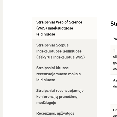
Straipsniai Web of Science
St
(WoS) indeksuotuose
leidiniuose
Pa
Straipsniai Scopus
Th
indeksuotuose leidiniuose
ef
(išskyrus indeksuotus WoS)
ge
Straipsniai kituose
ac
recenzuojamuose mokslo
leidiniuose
As
di
Straipsniai recenzuojamoje
konferencijų pranešimų
medžiagoje
Ch
Recenzijos, apžvalgos
en