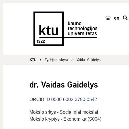
en
p
a
i
e
š
KTU
Tyrėjo paskyra
Vaidas Gaidelys
k
a
dr. Vaidas Gaidelys
ORCID iD
0000-0002-3790-0542
Mokslo sritys - Socialiniai mokslai
Mokslo kryptys - Ekonomika (S004)