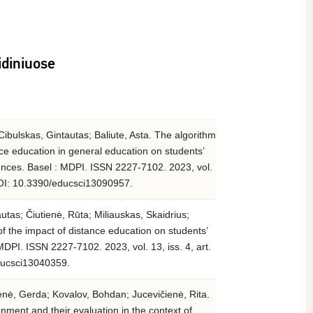
idiniuose
Cibulskas, Gintautas; Baliute, Asta. The algorithm
nce education in general education on students’
ences. Basel : MDPI. ISSN 2227-7102. 2023, vol.
. DOI: 10.3390/educsci13090957.
utas; Čiutienė, Rūta; Miliauskas, Skaidrius;
f the impact of distance education on students’
MDPI. ISSN 2227-7102. 2023, vol. 13, iss. 4, art.
ducsci13040359.
ienė, Gerda; Kovalov, Bohdan; Jucevičienė, Rita.
nment and their evaluation in the context of