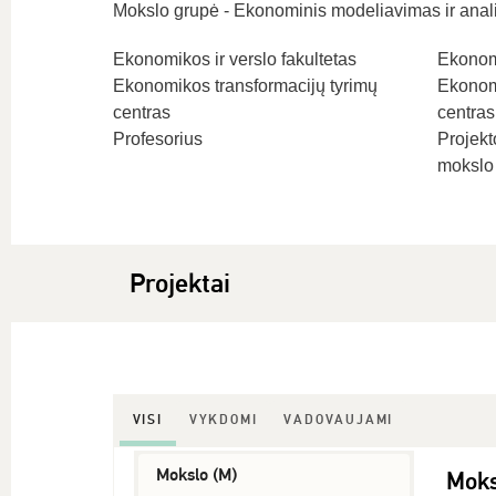
Mokslo grupė - Ekonominis modeliavimas ir anali
Ekonomikos ir verslo fakultetas
Ekonomi
Ekonomikos transformacijų tyrimų
Ekonomi
centras
centras
Profesorius
Projek
mokslo
Projektai
VISI
VYKDOMI
VADOVAUJAMI
Mokslo (M)
Moks