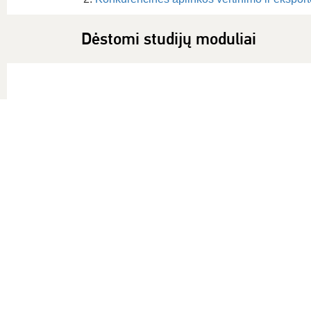
Dėstomi studijų moduliai
2025
2024
2023
2022
Įvadas į ekonomiką
S180B144
Mokestinės sistemos
S186B005
Tarptautinė mokesčių politika
S186M120
Tarptautinės integracijos ekonomika
S186B007
Verslo reguliavimas
S180M118