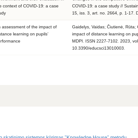
e context of COVID-19: a case
COVID-19: a case study // Sustain
udy
15, iss. 3, art. no. 2664, p. 1-1
 assessment of the impact of
Gaidelys, Vaidas; Čiutienė, Rūta;
stance learning on pupils’
impact of distance learning on pup
rformance
MDPI. ISSN 2227-7102. 2023, vol. 1
10.3390/educsci13010003.
rto skatinimo sistemos kūrimas "Knowledge House" metodu