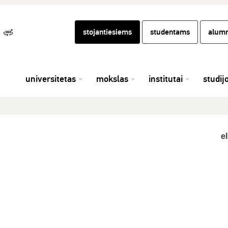
stojantiesiems
studentams
alumn
universitetas
mokslas
institutai
studij
el