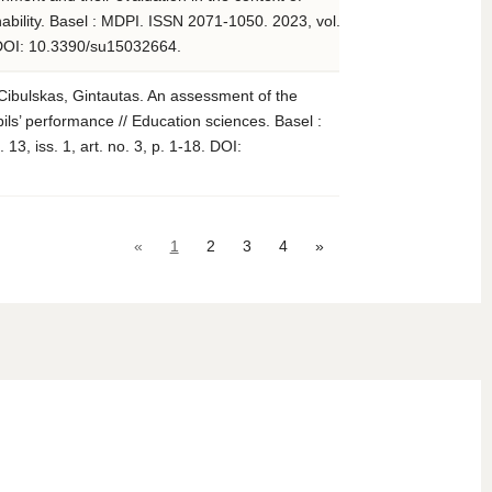
ability. Basel : MDPI. ISSN 2071-1050. 2023, vol.
7. DOI: 10.3390/su15032664.
 Cibulskas, Gintautas. An assessment of the
ils’ performance // Education sciences. Basel :
3, iss. 1, art. no. 3, p. 1-18. DOI:
«
1
2
3
4
»