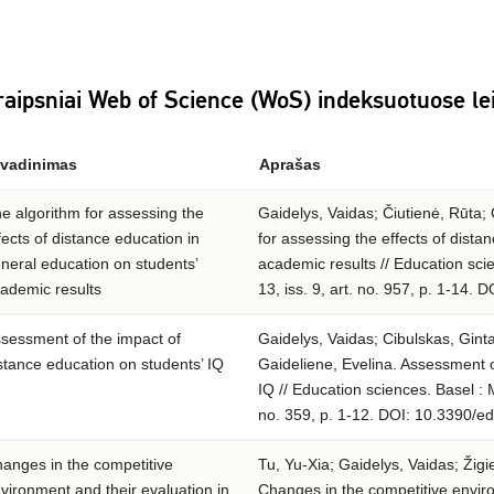
raipsniai Web of Science (WoS) indeksuotuose le
vadinimas
Aprašas
e algorithm for assessing the
Gaidelys, Vaidas; Čiutienė, Rūta; 
fects of distance education in
for assessing the effects of dista
neral education on students’
academic results // Education sci
ademic results
13, iss. 9, art. no. 957, p. 1-14
sessment of the impact of
Gaidelys, Vaidas; Cibulskas, Ginta
stance education on students’ IQ
Gaideliene, Evelina. Assessment o
IQ // Education sciences. Basel : 
no. 359, p. 1-12. DOI: 10.3390/e
anges in the competitive
Tu, Yu-Xia; Gaidelys, Vaidas; Žig
vironment and their evaluation in
Changes in the competitive enviro