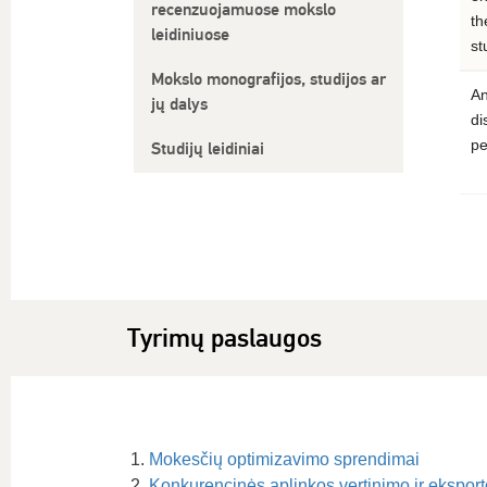
recenzuojamuose mokslo
th
leidiniuose
st
Mokslo monografijos, studijos ar
An
jų dalys
di
pe
Studijų leidiniai
Tyrimų paslaugos
Mokesčių optimizavimo sprendimai
Konkurencinės aplinkos vertinimo ir ekspo