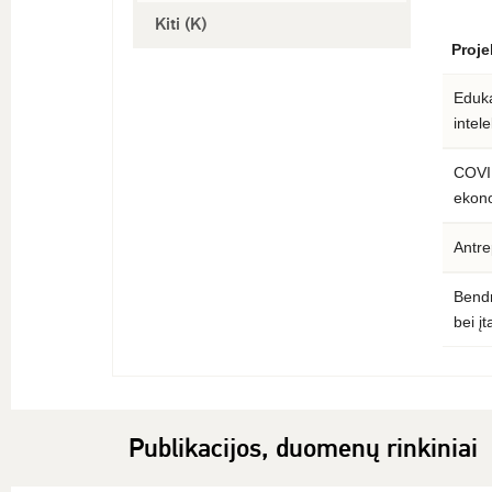
Kiti (K)
Proje
Eduka
intel
COVID
ekono
Antre
Bendr
bei į
Publikacijos, duomenų rinkiniai