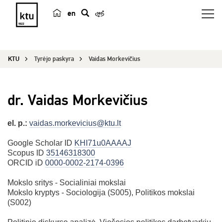
en
p
a
i
KTU
Tyrėjo paskyra
Vaidas Morkevičius
e
š
k
dr. Vaidas Morkevičius
a
el. p.:
vaidas.morkevicius@ktu.lt
Google Scholar ID
KHI71u0AAAAJ
Scopus ID
35146318300
ORCID iD
0000-0002-2174-0396
Mokslo sritys - Socialiniai mokslai
Mokslo kryptys - Sociologija (S005), Politikos mokslai
(S002)