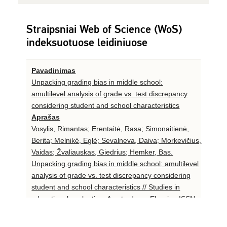
Straipsniai Web of Science (WoS)
indeksuotuose leidiniuose
Pavadinimas
Unpacking grading bias in middle school:
amultilevel analysis of grade vs. test discrepancy
considering student and school characteristics
Aprašas
Vosylis, Rimantas; Erentaitė, Rasa; Simonaitienė,
Berita; Melnikė, Eglė; Sevalneva, Daiva; Morkevičius,
Vaidas; Žvaliauskas, Giedrius; Hemker, Bas.
Unpacking grading bias in middle school: amultilevel
analysis of grade vs. test discrepancy considering
student and school characteristics // Studies in
educational evaluation. Amsterdam : Elsevier. ISSN
0191-491X. eISSN 1879-2529. 2024, vol. 83, art. no.
101398, p. 1-13. DOI: