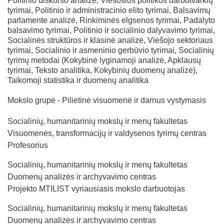
Politinio diskurso analizė, Viešosios politikos darbotvarkių
tyrimai, Politinio ir administracinio elito tyrimai, Balsavimų
parlamente analizė, Rinkiminės elgsenos tyrimai, Padalyto
balsavimo tyrimai, Politinio ir socialinio dalyvavimo tyrimai,
Socialinės struktūros ir klasinė analizė, Viešojo sektoriaus
tyrimai, Socialinio ir asmeninio gerbūvio tyrimai, Socialinių
tyrimų metodai (Kokybinė lyginamoji analizė, Apklausų
tyrimai, Teksto analitika, Kokybinių duomenų analizė),
Taikomoji statistika ir duomenų analitika
Mokslo grupė - Pilietinė visuomenė ir darnus vystymasis
Socialinių, humanitarinių mokslų ir menų fakultetas
Visuomenės, transformacijų ir valdysenos tyrimų centras
Profesorius
Socialinių, humanitarinių mokslų ir menų fakultetas
Duomenų analizės ir archyvavimo centras
Projekto MTILIST vyriausiasis mokslo darbuotojas
Socialinių, humanitarinių mokslų ir menų fakultetas
Duomenų analizės ir archyvavimo centras