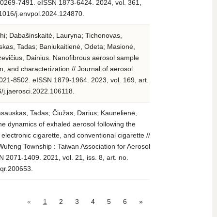
N 0269-7491. eISSN 1873-6424. 2024, vol. 361,
.1016/j.envpol.2024.124870.
hi; Dabašinskaitė, Lauryna; Tichonovas,
skas, Tadas; Baniukaitienė, Odeta; Masionė,
zevičius, Dainius. Nanofibrous aerosol sample
ion, and characterization // Journal of aerosol
0021-8502. eISSN 1879-1964. 2023, vol. 169, art.
/j.jaerosci.2022.106118.
asauskas, Tadas; Čiužas, Darius; Kaunelienė,
The dynamics of exhaled aerosol following the
lectronic cigarette, and conventional cigarette //
 Wufeng Township : Taiwan Association for Aerosol
071-1409. 2021, vol. 21, iss. 8, art. no.
aqr.200653.
«
1
2
3
4
5
6
»