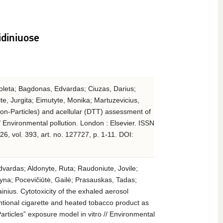
idiniuose
ioleta; Bagdonas, Edvardas; Ciuzas, Darius;
e, Jurgita; Eimutyte, Monika; Martuzevicius,
-on-Particles) and acellular (DTT) assessment of
/ Environmental pollution. London : Elsevier. ISSN
, vol. 393, art. no. 127727, p. 1-11. DOI:
vardas; Aldonyte, Ruta; Raudoniute, Jovile;
yna; Pocevičiūtė, Gailė; Prasauskas, Tadas;
inius. Cytotoxicity of the exhaled aerosol
ntional cigarette and heated tobacco product as
articles” exposure model in vitro // Environmental