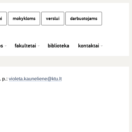
i
mokykloms
verslui
darbuotojams
os
fakultetai
biblioteka
kontaktai
. p.:
violeta.kauneliene@ktu.lt