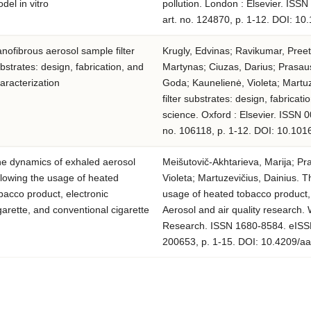
del in vitro
pollution. London : Elsevier. ISS
art. no. 124870, p. 1-12. DOI: 10
nofibrous aerosol sample filter
Krugly, Edvinas; Ravikumar, Preet
bstrates: design, fabrication, and
Martynas; Ciuzas, Darius; Prasau
aracterization
Goda; Kaunelienė, Violeta; Martu
filter substrates: design, fabricat
science. Oxford : Elsevier. ISSN 
no. 106118, p. 1-12. DOI: 10.1016
e dynamics of exhaled aerosol
Meišutovič-Akhtarieva, Marija; Pr
llowing the usage of heated
Violeta; Martuzevičius, Dainius. 
bacco product, electronic
usage of heated tobacco product, e
garette, and conventional cigarette
Aerosol and air quality research.
Research. ISSN 1680-8584. eISSN 2
200653, p. 1-15. DOI: 10.4209/a