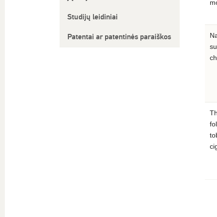
mo
Studijų leidiniai
Na
Patentai ar patentinės paraiškos
su
ch
Th
fo
to
ci