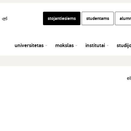
stojantiesiems
studentams
alumn
universitetas
mokslas
institutai
studij
el