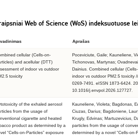
raipsniai Web of Science (WoS) indeksuotuose le
vadinimas
Aprašas
mbined cellular (Cells-on-
Poceviciute, Gaile; Kauneliene, V
rticles) and acellular (DTT)
Tichonovas, Martynas; Ovadnevait
sessment of indoor vs outdoor
Dainius. Combined cellular (Cells
2.5 toxicity
indoor vs outdoor PM2.5 toxicity /
0269-7491. eISSN 1873-6424. 2026
10.1016/j.envpol.2026.127727.
totoxicity of the exhaled aerosol
Kauneliene, Violeta; Bagdonas, Ed
rticles from the usage of
Ciuzas, Darius; Bagdoniene, Laur
nventional cigarette and heated
Krugly, Edvinas; Martuzevicius, Da
bacco product as determined by a
particles from the usage of conve
vel “Cells-on-Particles” exposure
determined by a novel “Cells-on-P