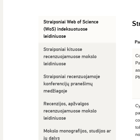
Straipsniai Web of Science
St
(WoS) indeksuotuose
leidiniuose
Pa
Straipsniai kituose
Co
recenzuojamuose mokslo
Pa
leidiniuose
as
Straipsniai recenzuojamoje
PM
konferencijų pranešimų
medžiagoje
Recenzijos, apžvalgos
Cy
recenzuojamuose mokslo
pa
leidiniuose
co
to
Mokslo monografijos, studijos ar
no
jų dalys