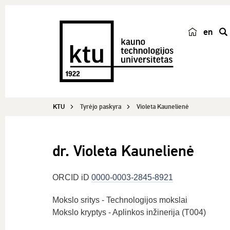
en
p
a
i
e
š
KTU
Tyrėjo paskyra
Violeta Kaunelienė
k
a
dr. Violeta Kaunelienė
ORCID iD
0000-0003-2845-8921
Mokslo sritys - Technologijos mokslai
Mokslo kryptys - Aplinkos inžinerija (T004)