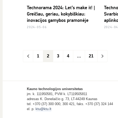
Technorama 2024: Let’s make it! |
Techno
Greičiau, geriau, kokybiškiau:
Svarbi
inovacijos gamybos pramonėje
aplink
2024-05-06
2024-0
<
1
2
3
4
…
21
>
Kauno technologijos universitetas
įm. k. 111950581, PVM k. LT119505811
adresas K. Donelaičio g. 73, LT-44249 Kaunas
tel. +370 (37) 300 000, 300 421, faks. +370 (37) 324 144
el. p.
ktu@ktu.lt