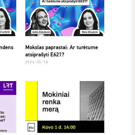
andens
Mokslas paprastai: Ar turėtume
atsiprašyti E621?
2024-05-10