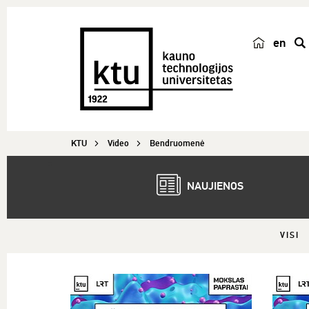
en
p
a
i
e
š
KTU
Video
Bendruomenė
k
a
NAUJIENOS
VISI