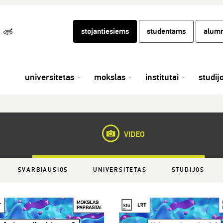
stojantiesiems
studentams
alumn
universitetas
mokslas
institutai
studij
VIDEO
SVARBIAUSIOS
UNIVERSITETAS
STUDIJOS