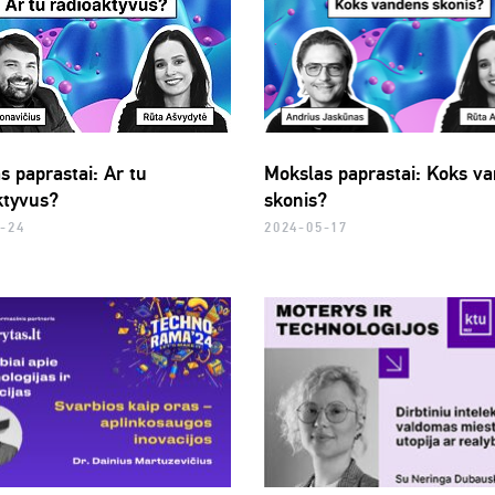
s paprastai: Ar tu
Mokslas paprastai: Koks v
ktyvus?
skonis?
5-24
2024-05-17