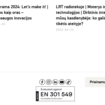
rama 2024: Let’s make it! |
LRT radiotekoje | Moterys i
os kaip oras –
technologijos | Dirbtinis int
osaugos inovacijos
mūsų kasdienybėje: ko gal
tikėtis ateityje?
4-24
2023-04-24
Prieinam