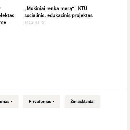
r
„Mokiniai renka merą“ | KTU
elektas
socialinis, edukacinis projektas
ime
2023-03-01
umas
Privatumas
Žiniasklaidai