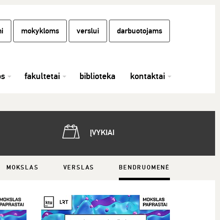
i
mokykloms
verslui
darbuotojams
os
fakultetai
biblioteka
kontaktai
ĮVYKIAI
MOKSLAS
VERSLAS
BENDRUOMENĖ