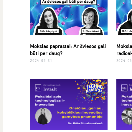
Mokslas paprastai: Ar šviesos gali
Moksla
būti per daug?
radioa
2024-05-31
2024-0