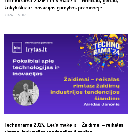
Technorama 2024: Let’s make it! | Greičiau, geriau,
kokybiškiau: inovacijos gamybos pramonėje
2024-05-06
Technorama 2024: Let’s make it! | Žaidimai – reikalas