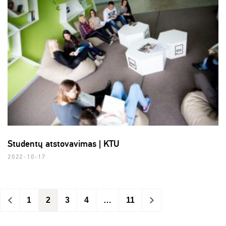
Studentų atstovavimas | KTU
2022-10-17
<
1
2
3
4
…
11
>