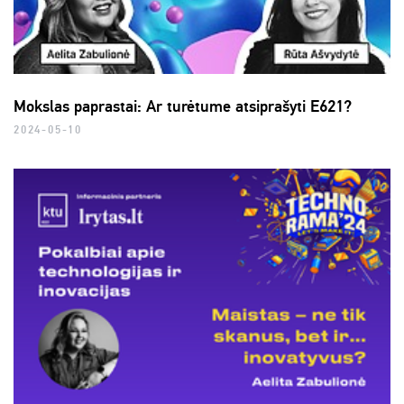
Mokslas paprastai: Ar turėtume atsiprašyti E621?
2024-05-10