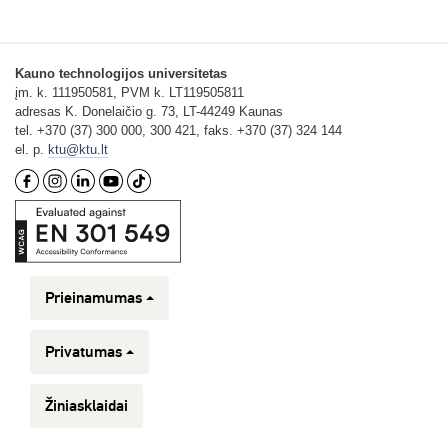
Kauno technologijos universitetas
įm. k. 111950581, PVM k. LT119505811
adresas K. Donelaičio g. 73, LT-44249 Kaunas
tel. +370 (37) 300 000, 300 421, faks. +370 (37) 324 144
el. p.
ktu@ktu.lt
Prieinamumas
Privatumas
Žiniasklaidai