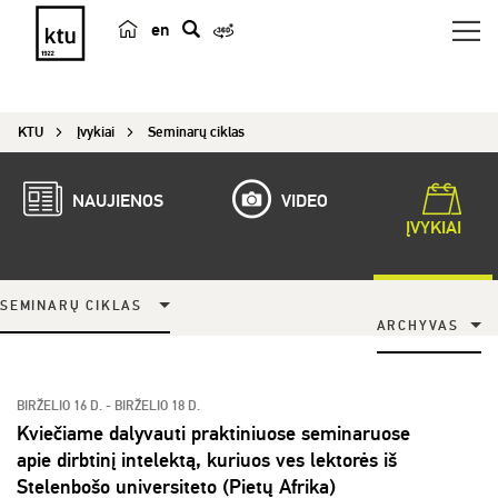
en
p
a
i
KTU
Įvykiai
Seminarų ciklas
e
š
k
NAUJIENOS
VIDEO
a
ĮVYKIAI
SEMINARŲ CIKLAS
ARCHYVAS
BIRŽELIO 16 D. - BIRŽELIO 18 D.
Kviečiame dalyvauti praktiniuose seminaruose
apie dirbtinį intelektą, kuriuos ves lektorės iš
Stelenbošo universiteto (Pietų Afrika)