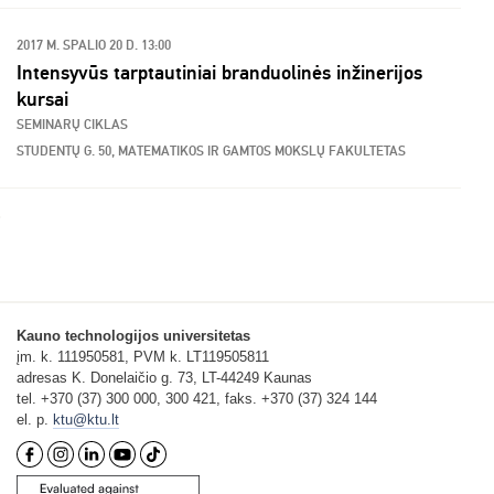
2017 M. SPALIO 20 D. 13:00
Intensyvūs tarptautiniai branduolinės inžinerijos
kursai
SEMINARŲ CIKLAS
STUDENTŲ G. 50, MATEMATIKOS IR GAMTOS MOKSLŲ FAKULTETAS
Kauno technologijos universitetas
įm. k. 111950581, PVM k. LT119505811
adresas K. Donelaičio g. 73, LT-44249 Kaunas
tel. +370 (37) 300 000, 300 421, faks. +370 (37) 324 144
el. p.
ktu@ktu.lt