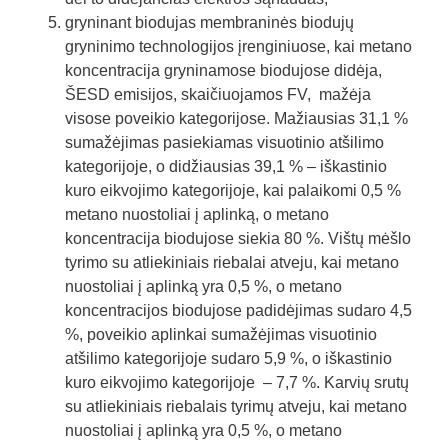
gryninant biodujas membraninės biodujų
gryninimo technologijos įrenginiuose, kai metano
koncentracija gryninamose biodujose didėja,
ŠESD emisijos, skaičiuojamos FV, mažėja
visose poveikio kategorijose. Mažiausias 31,1 %
sumažėjimas pasiekiamas visuotinio atšilimo
kategorijoje, o didžiausias 39,1 % – iškastinio
kuro eikvojimo kategorijoje, kai palaikomi 0,5 %
metano nuostoliai į aplinką, o metano
koncentracija biodujose siekia 80 %. Vištų mėšlo
tyrimo su atliekiniais riebalai atveju, kai metano
nuostoliai į aplinką yra 0,5 %, o metano
koncentracijos biodujose padidėjimas sudaro 4,5
%, poveikio aplinkai sumažėjimas visuotinio
atšilimo kategorijoje sudaro 5,9 %, o iškastinio
kuro eikvojimo kategorijoje – 7,7 %. Karvių srutų
su atliekiniais riebalais tyrimų atveju, kai metano
nuostoliai į aplinką yra 0,5 %, o metano