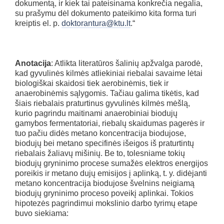
dokumentą, ir kiek tai pateisinama konkrečia negalia,
su prašymu dėl dokumento pateikimo kita forma turi
kreiptis el. p.
doktorantura@ktu.lt
.“
Anotacija
: Atlikta literatūros šalinių apžvalga parodė,
kad gyvulinės kilmės atliekiniai riebalai savaime lėtai
biologiškai skaidosi tiek aerobinėmis, tiek ir
anaerobinėmis sąlygomis. Tačiau galima tikėtis, kad
šiais riebalais praturtinus gyvulinės kilmės mėšlą,
kurio pagrindu maitinami anaerobiniai biodujų
gamybos fermentatoriai, riebalų skaidumas pagerės ir
tuo pačiu didės metano koncentracija biodujose,
biodujų bei metano specifinės išeigos iš praturtintų
riebalais žaliavų mišinių. Be to, tolesniame tokių
biodujų gryninimo procese sumažės elektros energijos
poreikis ir metano dujų emisijos į aplinką, t. y. didėjanti
metano koncentracija biodujose švelnins neigiamą
biodujų gryninimo proceso poveikį aplinkai. Tokios
hipotezės pagrindimui mokslinio darbo tyrimų etape
buvo siekiama: