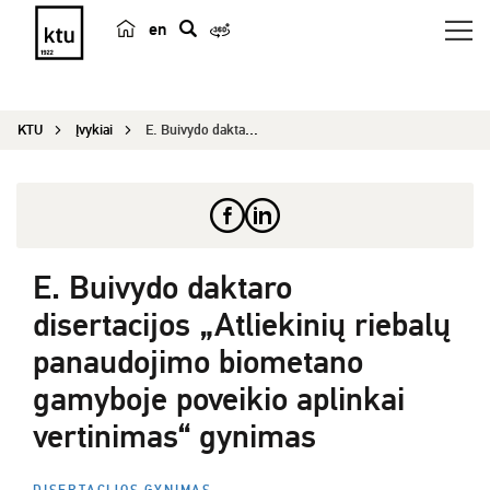
en
p
a
i
KTU
Įvykiai
E. Buivydo daktaro disertacijos „Atliekinių rieb...
e
š
k
a
E. Buivydo daktaro
disertacijos „Atliekinių riebalų
panaudojimo biometano
gamyboje poveikio aplinkai
vertinimas“ gynimas