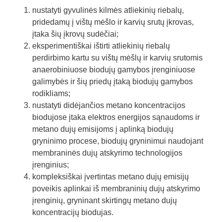
nustatyti gyvulinės kilmės atliekinių riebalų,
pridedamų į vištų mėšlo ir karvių srutų įkrovas,
įtaka šių įkrovų sudėčiai;
eksperimentiškai ištirti atliekinių riebalų
perdirbimo kartu su vištų mėšlų ir karvių srutomis
anaerobiniuose biodujų gamybos įrenginiuose
galimybės ir šių priedų įtaką biodujų gamybos
rodikliams;
nustatyti didėjančios metano koncentracijos
biodujose įtaka elektros energijos sąnaudoms ir
metano dujų emisijoms į aplinką biodujų
gryninimo procese, biodujų gryninimui naudojant
membraninės dujų atskyrimo technologijos
įrenginius;
kompleksiškai įvertintas metano dujų emisijų
poveikis aplinkai iš membraninių dujų atskyrimo
įrenginių, gryninant skirtingų metano dujų
koncentracijų biodujas.