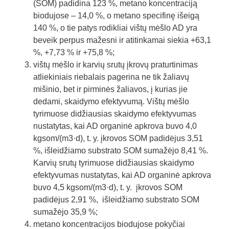
(SOM) padidina 123 %, metano koncentraciją
biodujose – 14,0 %, o metano specifinę išeigą
140 %, o tie patys rodikliai vištų mėšlo AD yra
beveik perpus mažesni ir atitinkamai siekia +63,1
%, +7,73 % ir +75,8 %;
vištų mėšlo ir karvių srutų įkrovų praturtinimas
atliekiniais riebalais pagerina ne tik žaliavų
mišinio, bet ir pirminės žaliavos, į kurias jie
dedami, skaidymo efektyvumą. Vištų mėšlo
tyrimuose didžiausias skaidymo efektyvumas
nustatytas, kai AD organinė apkrova buvo 4,0
kgsom/(m3·d), t. y. įkrovos SOM padidėjus 3,51
%, išleidžiamo substrato SOM sumažėjo 8,41 %.
Karvių srutų tyrimuose didžiausias skaidymo
efektyvumas nustatytas, kai AD organinė apkrova
buvo 4,5 kgsom/(m3·d), t. y. įkrovos SOM
padidėjus 2,91 %, išleidžiamo substrato SOM
sumažėjo 35,9 %;
metano koncentracijos biodujose pokyčiai