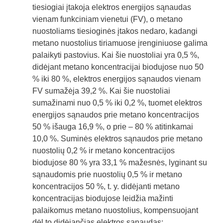
tiesiogiai įtakoja elektros energijos sąnaudas
vienam funkciniam vienetui (FV), o metano
nuostoliams tiesioginės įtakos nedaro, kadangi
metano nuostolius tiriamuose įrenginiuose galima
palaikyti pastovius. Kai šie nuostoliai yra 0,5 %,
didėjant metano koncentracijai biodujose nuo 50
% iki 80 %, elektros energijos sąnaudos vienam
FV sumažėja 39,2 %. Kai šie nuostoliai
sumažinami nuo 0,5 % iki 0,2 %, tuomet elektros
energijos sąnaudos prie metano koncentracijos
50 % išauga 16,9 %, o prie – 80 % atitinkamai
10,0 %. Suminės elektros sąnaudos prie metano
nuostolių 0,2 % ir metano koncentracijos
biodujose 80 % yra 33,1 % mažesnės, lyginant su
sąnaudomis prie nuostolių 0,5 % ir metano
koncentracijos 50 %, t. y. didėjanti metano
koncentracijas biodujose leidžia mažinti
palaikomus metano nuostolius, kompensuojant
dėl to didėjančias elektros sąnaudas;