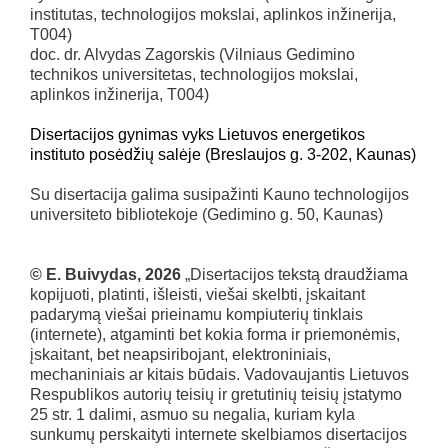
institutas, technologijos mokslai, aplinkos inžinerija,
T004)
doc. dr. Alvydas Zagorskis (Vilniaus Gedimino
technikos universitetas, technologijos mokslai,
aplinkos inžinerija, T004)
Disertacijos gynimas vyks Lietuvos energetikos
instituto posėdžių salėje (Breslaujos g. 3-202, Kaunas)
Su disertacija galima susipažinti Kauno technologijos
universiteto bibliotekoje (Gedimino g. 50, Kaunas)
© E. Buivydas, 2026
„Disertacijos tekstą draudžiama
kopijuoti, platinti, išleisti, viešai skelbti, įskaitant
padarymą viešai prieinamu kompiuterių tinklais
(internete), atgaminti bet kokia forma ir priemonėmis,
įskaitant, bet neapsiribojant, elektroniniais,
mechaniniais ar kitais būdais. Vadovaujantis Lietuvos
Respublikos autorių teisių ir gretutinių teisių įstatymo
25 str. 1 dalimi, asmuo su negalia, kuriam kyla
sunkumų perskaityti internete skelbiamos disertacijos