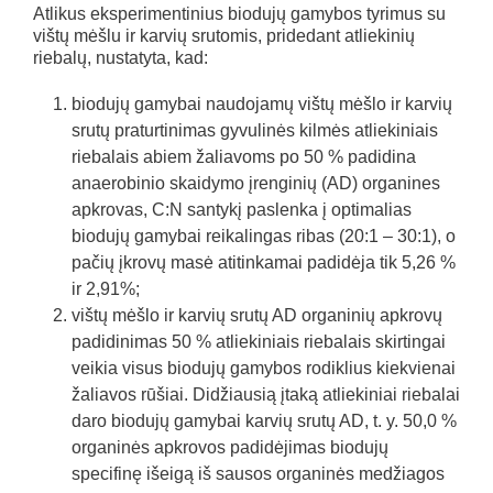
Atlikus eksperimentinius biodujų gamybos tyrimus su
vištų mėšlu ir karvių srutomis, pridedant atliekinių
riebalų, nustatyta, kad:
biodujų gamybai naudojamų vištų mėšlo ir karvių
srutų praturtinimas gyvulinės kilmės atliekiniais
riebalais abiem žaliavoms po 50 % padidina
anaerobinio skaidymo įrenginių (AD) organines
apkrovas, C:N santykį paslenka į optimalias
biodujų gamybai reikalingas ribas (20:1 – 30:1), o
pačių įkrovų masė atitinkamai padidėja tik 5,26 %
ir 2,91%;
vištų mėšlo ir karvių srutų AD organinių apkrovų
padidinimas 50 % atliekiniais riebalais skirtingai
veikia visus biodujų gamybos rodiklius kiekvienai
žaliavos rūšiai. Didžiausią įtaką atliekiniai riebalai
daro biodujų gamybai karvių srutų AD, t. y. 50,0 %
organinės apkrovos padidėjimas biodujų
specifinę išeigą iš sausos organinės medžiagos