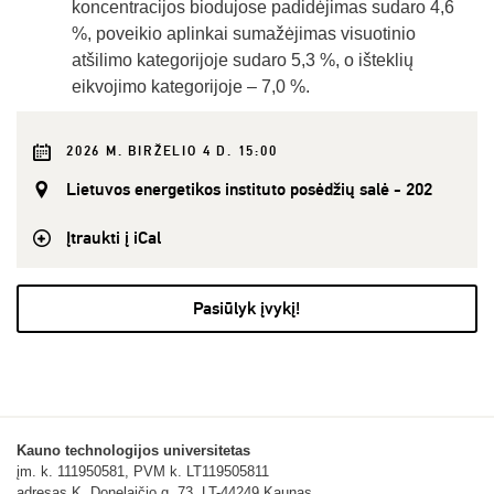
koncentracijos biodujose padidėjimas sudaro 4,6
%, poveikio aplinkai sumažėjimas visuotinio
atšilimo kategorijoje sudaro 5,3 %, o išteklių
eikvojimo kategorijoje – 7,0 %.
2026 M. BIRŽELIO 4 D. 15:00
Lietuvos energetikos instituto posėdžių salė - 202
Įtraukti į iCal
Pasiūlyk įvykį!
Kauno technologijos universitetas
įm. k. 111950581, PVM k. LT119505811
adresas K. Donelaičio g. 73, LT-44249 Kaunas