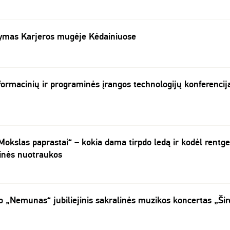
tymas Karjeros mugėje Kėdainiuose
nformacinių ir programinės įrangos technologijų konferencij
Mokslas paprastai“ – kokia dama tirpdo ledą ir kodėl rentg
inės nuotraukos
„Nemunas“ jubiliejinis sakralinės muzikos koncertas „Šir