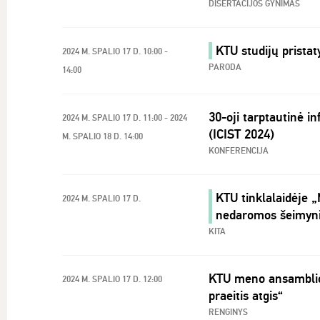
DISERTACIJOS GYNIMAS
KTU studijų prista
2024 M. SPALIO 17 D. 10:00 -
PARODA
14:00
30-oji tarptautinė i
2024 M. SPALIO 17 D. 11:00 - 2024
(ICIST 2024)
M. SPALIO 18 D. 14:00
KONFERENCIJA
KTU tinklalaidėje „
2024 M. SPALIO 17 D.
nedaromos šeimyn
KITA
KTU meno ansamblio 
2024 M. SPALIO 17 D. 12:00
praeitis atgis“
RENGINYS