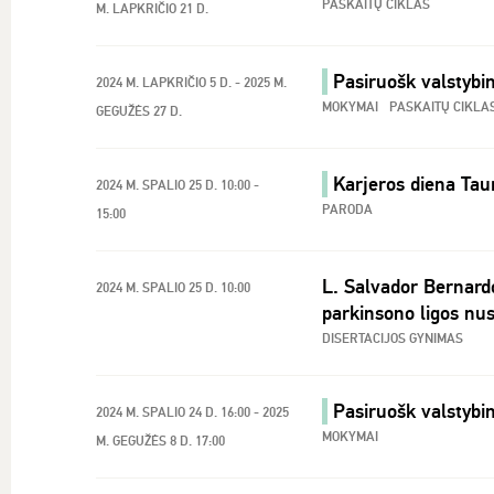
PASKAITŲ CIKLAS
M. LAPKRIČIO 21 D.
Pasiruošk valstyb
2024 M. LAPKRIČIO 5 D. - 2025 M.
MOKYMAI
PASKAITŲ CIKLA
GEGUŽĖS 27 D.
Karjeros diena Tau
2024 M. SPALIO 25 D. 10:00 -
PARODA
15:00
L. Salvador Bernardo 
2024 M. SPALIO 25 D. 10:00
parkinsono ligos nu
DISERTACIJOS GYNIMAS
Pasiruošk valstybin
2024 M. SPALIO 24 D. 16:00 - 2025
MOKYMAI
M. GEGUŽĖS 8 D. 17:00