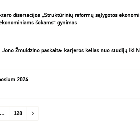
ktaro disertacijos „Struktūrinių reformų sąlygotos ekonom
 ekonominiams šokams“ gynimas
. Jono Žmuidzino paskaita: karjeros kelias nuo studijų iki
posium 2024
…
128
>