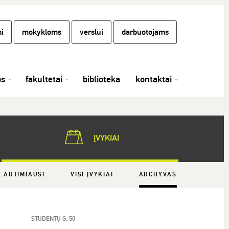
i
mokykloms
verslui
darbuotojams
os
fakultetai
biblioteka
kontaktai
ĮVYKIAI
ARTIMIAUSI
VISI ĮVYKIAI
ARCHYVAS
STUDENTŲ G. 50