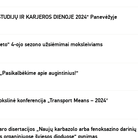
„STUDIJŲ IR KARJEROS DIENOJE 2024“ Panevėžyje
teto“ 4-ojo sezono užsiėmimai moksleiviams
„Pasikalbėkime apie augintinius!“
okslinė konferencija „Transport Means – 2024″
aro disertacijos „Naujų karbazolo arba fenoksazino darinių
as organiniuose šviesos dioduose“ gynimas