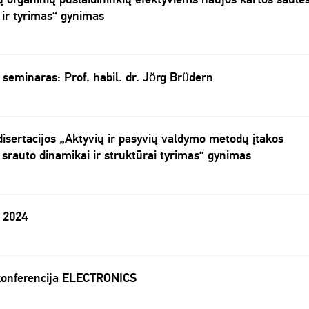
ir tyrimas“ gynimas
eminaras: Prof. habil. dr. Jörg Brüdern
disertacijos „Aktyvių ir pasyvių valdymo metodų įtakos
o srauto dinamikai ir struktūrai tyrimas“ gynimas
 2024
 konferencija ELECTRONICS