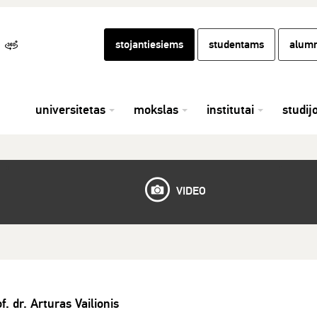
stojantiesiems
studentams
alumn
universitetas
mokslas
institutai
studij
VIDEO
f. dr. Arturas Vailionis