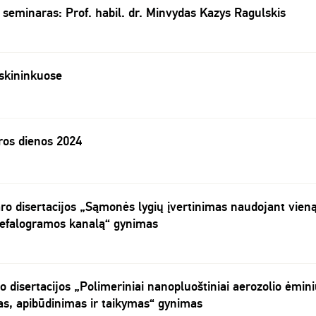
minaras: Prof. habil. dr. Minvydas Kazys Ragulskis
skininkuose
os dienos 2024
ro disertacijos „Sąmonės lygių įvertinimas naudojant vien
ncefalogramos kanalą“ gynimas
 disertacijos „Polimeriniai nanopluoštiniai aerozolio ėmin
as, apibūdinimas ir taikymas“ gynimas