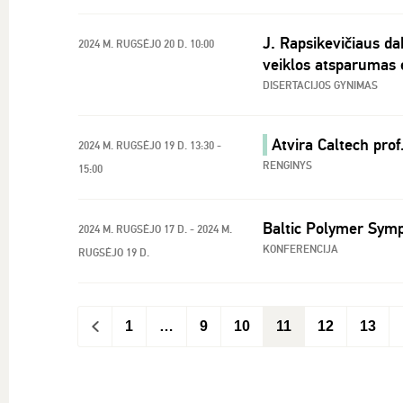
J. Rapsikevičiaus da
2024 M. RUGSĖJO 20 D. 10:00
veiklos atsparumas
DISERTACIJOS GYNIMAS
Atvira Caltech prof
2024 M. RUGSĖJO 19 D. 13:30 -
RENGINYS
15:00
Baltic Polymer Sym
2024 M. RUGSĖJO 17 D. - 2024 M.
KONFERENCIJA
RUGSĖJO 19 D.
<
1
…
9
10
11
12
13