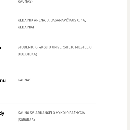
KAUNAS)
KĖDAINIŲ ARENA, J. BASANAVIČIAUS G. 1A,
KĖDAINIAI
a
STUDENTŲ G. 48 (KTU UNIVERSITETO MIESTELIO
BIBLIOTEKA)
enu
KAUNAS
dy
KAUNO ŠV. ARKANGELO MYKOLO BAŽNYČIA
(SOBORAS)