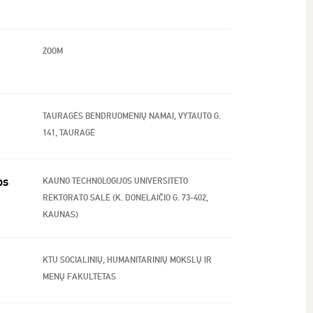
ZOOM
TAURAGĖS BENDRUOMENIŲ NAMAI, VYTAUTO G.
141, TAURAGĖ
os
KAUNO TECHNOLOGIJOS UNIVERSITETO
REKTORATO SALĖ (K. DONELAIČIO G. 73-402,
KAUNAS)
KTU SOCIALINIŲ, HUMANITARINIŲ MOKSLŲ IR
MENŲ FAKULTETAS