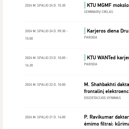
KTU MGMF mokslo se
2024 M. SPALIO 24 D. 15:30
SEMINARŲ CIKLAS
Karjeros diena Dru
2024 M. SPALIO 24 D. 09:30 -
PARODA
15:00
KTU WANTed karjer
2024 M. SPALIO 23 D. 10:00 -
PARODA
16:30
M. Shahbakhti dakta
2024 M. SPALIO 22 D. 10:00
frontalinį elektroe
DISERTACIJOS GYNIMAS
P. Ravikumar daktaro
2024 M. SPALIO 21 D. 14:00
ėmimo filtrai: kūrim