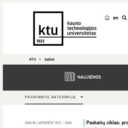
en
p
a
i
e
š
KTU
Įvykiai
k
a
NAUJIENOS
PASIRINKITE KATEGORIJĄ
Paskaitų ciklas: pro
2024 M. LAPKRIČIO 18 D. - 2024