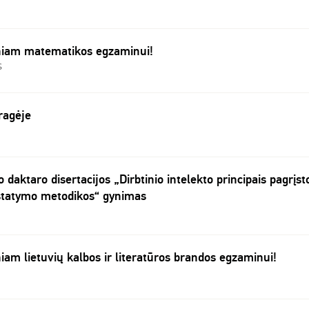
iniam matematikos egzaminui!
S
ragėje
daktaro disertacijos „Dirbtinio intelekto principais pagrįst
statymo metodikos“ gynimas
iam lietuvių kalbos ir literatūros brandos egzaminui!