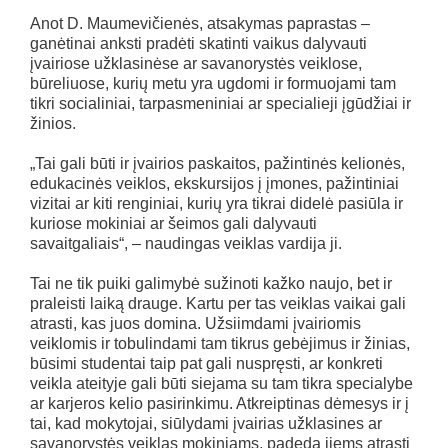
Anot D. Maumevičienės, atsakymas paprastas –
ganėtinai anksti pradėti skatinti vaikus dalyvauti
įvairiose užklasinėse ar savanorystės veiklose,
būreliuose, kurių metu yra ugdomi ir formuojami tam
tikri socialiniai, tarpasmeniniai ar specialieji įgūdžiai ir
žinios.
„Tai gali būti ir įvairios paskaitos, pažintinės kelionės,
edukacinės veiklos, ekskursijos į įmones, pažintiniai
vizitai ar kiti renginiai, kurių yra tikrai didelė pasiūla ir
kuriose mokiniai ar šeimos gali dalyvauti
savaitgaliais“, – naudingas veiklas vardija ji.
Tai ne tik puiki galimybė sužinoti kažko naujo, bet ir
praleisti laiką drauge. Kartu per tas veiklas vaikai gali
atrasti, kas juos domina. Užsiimdami įvairiomis
veiklomis ir tobulindami tam tikrus gebėjimus ir žinias,
būsimi studentai taip pat gali nuspręsti, ar konkreti
veikla ateityje gali būti siejama su tam tikra specialybe
ar karjeros kelio pasirinkimu. Atkreiptinas dėmesys ir į
tai, kad mokytojai, siūlydami įvairias užklasines ar
savanorystės veiklas mokiniams, padeda jiems atrasti