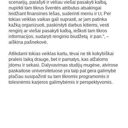
scenarijų, parašyti ir vėliau viešai pasakyti kalbą,
nupirkti tam tikrus šventės atributus atsakingai
leidžiant finansines lėšas, suderinti meniu ir t.t. Per
tokias veiklas vaikas gali suprasti, ar jam patinka
kažką organizuoti, paskirstyti darbus kitiems, vesti
renginį ar viešai pasakyti kalbą, ieškoti tam tikros
informacijos, sudaryti renginio biudžetą ir pan.“, –
aiškina pašnekovė.
Atlikdami tokias veiklas kartu, tėvai ne tik kokybiškai
praleis laiką drauge, bet ir pamatys, kas atžaloms
įdomu ir sekasi. Dalyvavimas studijų mugėse, atvirose
paskaitose universitetuose yra taip pat gera galimybė
plačiau susipažinti su tam tikromis programomis ir
tolesnėmis karjeros galimybėmis ir perspektyvomis.