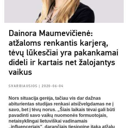
Dainora Maumevičienė:
atžaloms renkantis karjerą,
tėvų lūkesčiai yra pakankamai
dideli ir kartais net žalojantys
vaikus
SVARBIAUSIOS
| 2020-06-04
Nors situacija gerėja, tačiau vis dar dažnas
abiturientas studijas renkasi atsižvelgdamas ne į
savo, bet į tėvų norus. „Šiais laikais tėvai gali būti
pavadinti savo vaikų nuomonės formuotojais,
netaisyklingai lietuviškai vadinamais
„influenceriais“, darančiais tiesioginę įtaką atžalų