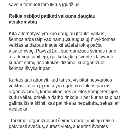
save ir formuoti tam tikrus įgūdžius.
Reikia nebijoti patikėti vaikams daugiau
atsakomybių
Kita alternatyva yra kuo daugiau įtraukti vaikus į
šeimos arba taip vadinamų „suaugusiųjų“ vykdomas
veiklas ar darbus ir suteikti atžalai tokią pačią
atsakomybę. Pavyzdžiui, suorganizuoti šeimos nario
ar artimojo jubiliejų, gal kokią kitą šventę, dalyvauti
kuriant namų ar aplinkos dizainą, suorganizuoti
šeimos išvyką ir pan.
Kartais gali atrodyti, kad tai yra visiškai nesvarbios
veiklos, tačiau jų metu yra ugdomos tokios pačios
organizacinės, komunikacinės ar kitos kompetencijos,
kurių vėliau prireikia darbo rinkoje ir per kurias taip pat
galima išsiaiškinti, kas patinka ar nepatinka, sekasi ar
nesiseka.
„Tarkime, organizuojant šeimos nario jubiliejų reikia
pakviesti svečius, surasti vietą, suderinti šventės