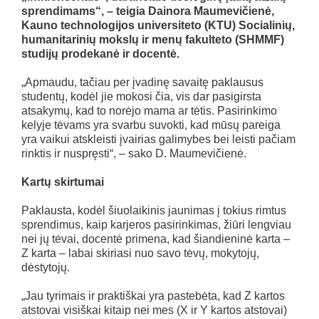
sprendimams“, – teigia Dainora Maumevičienė,
Kauno technologijos universiteto (KTU) Socialinių,
humanitarinių mokslų ir menų fakulteto (SHMMF)
studijų prodekanė ir docentė.
„Apmaudu, tačiau per įvadinę savaitę paklausus
studentų, kodėl jie mokosi čia, vis dar pasigirsta
atsakymų, kad to norėjo mama ar tėtis. Pasirinkimo
kelyje tėvams yra svarbu suvokti, kad mūsų pareiga
yra vaikui atskleisti įvairias galimybes bei leisti pačiam
rinktis ir nuspręsti“, – sako D. Maumevičienė.
Kartų skirtumai
Paklausta, kodėl šiuolaikinis jaunimas į tokius rimtus
sprendimus, kaip karjeros pasirinkimas, žiūri lengviau
nei jų tėvai, docentė primena, kad šiandieninė karta –
Z karta – labai skiriasi nuo savo tėvų, mokytojų,
dėstytojų.
„Jau tyrimais ir praktiškai yra pastebėta, kad Z kartos
atstovai visiškai kitaip nei mes (X ir Y kartos atstovai)