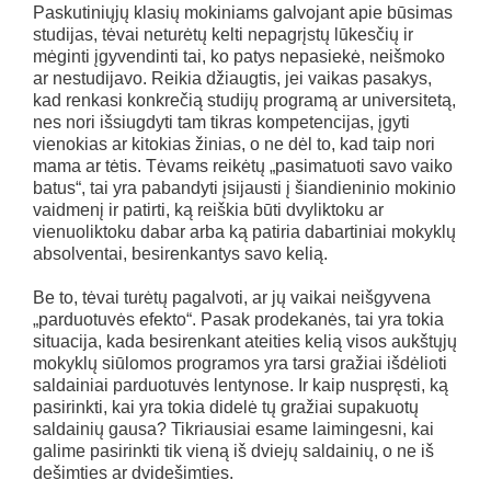
Paskutiniųjų klasių mokiniams galvojant apie būsimas
studijas, tėvai neturėtų kelti nepagrįstų lūkesčių ir
mėginti įgyvendinti tai, ko patys nepasiekė, neišmoko
ar nestudijavo. Reikia džiaugtis, jei vaikas pasakys,
kad renkasi konkrečią studijų programą ar universitetą,
nes nori išsiugdyti tam tikras kompetencijas, įgyti
vienokias ar kitokias žinias, o ne dėl to, kad taip nori
mama ar tėtis. Tėvams reikėtų „pasimatuoti savo vaiko
batus“, tai yra pabandyti įsijausti į šiandieninio mokinio
vaidmenį ir patirti, ką reiškia būti dvyliktoku ar
vienuoliktoku dabar arba ką patiria dabartiniai mokyklų
absolventai, besirenkantys savo kelią.
Be to, tėvai turėtų pagalvoti, ar jų vaikai neišgyvena
„parduotuvės efekto“. Pasak prodekanės, tai yra tokia
situacija, kada besirenkant ateities kelią visos aukštųjų
mokyklų siūlomos programos yra tarsi gražiai išdėlioti
saldainiai parduotuvės lentynose. Ir kaip nuspręsti, ką
pasirinkti, kai yra tokia didelė tų gražiai supakuotų
saldainių gausa? Tikriausiai esame laimingesni, kai
galime pasirinkti tik vieną iš dviejų saldainių, o ne iš
dešimties ar dvidešimties.