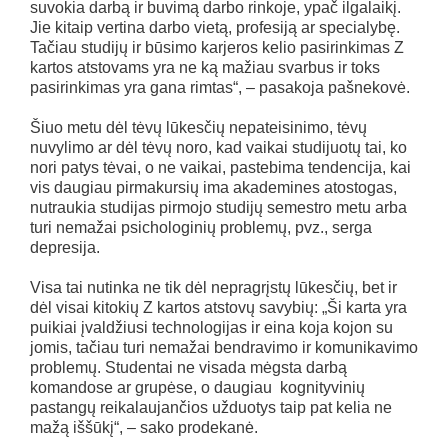
suvokia darbą ir buvimą darbo rinkoje, ypač ilgalaikį.
Jie kitaip vertina darbo vietą, profesiją ar specialybę.
Tačiau studijų ir būsimo karjeros kelio pasirinkimas Z
kartos atstovams yra ne ką mažiau svarbus ir toks
pasirinkimas yra gana rimtas“, – pasakoja pašnekovė.
Šiuo metu dėl tėvų lūkesčių nepateisinimo, tėvų
nuvylimo ar dėl tėvų noro, kad vaikai studijuotų tai, ko
nori patys tėvai, o ne vaikai, pastebima tendencija, kai
vis daugiau pirmakursių ima akademines atostogas,
nutraukia studijas pirmojo studijų semestro metu arba
turi nemažai psichologinių problemų, pvz., serga
depresija.
Visa tai nutinka ne tik dėl nepragrįstų lūkesčių, bet ir
dėl visai kitokių Z kartos atstovų savybių: „Ši karta yra
puikiai įvaldžiusi technologijas ir eina koja kojon su
jomis, tačiau turi nemažai bendravimo ir komunikavimo
problemų. Studentai ne visada mėgsta darbą
komandose ar grupėse, o daugiau kognityvinių
pastangų reikalaujančios užduotys taip pat kelia ne
mažą iššūkį“, – sako prodekanė.