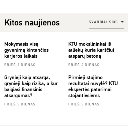
Kitos naujienos
SVARBIAUSIOS
Mokymasis visą
KTU mokslininkai iš
gyvenimą kintančios
atliekų kuria karščiui
karjeros laikais
atsparų betoną
PRIEŠ 3 DIENAS
PRIEŠ 4 DIENAS
Grynieji kaip atsarga,
Pirmieji stojimo
grynieji kaip rizika, o kur
rezultatai nuvylė? KTU
baigiasi finansinis
ekspertės patarimai
atsargumas?
stojantiesiems
PRIEŠ 5 DIENAS
PRIEŠ 5 DIENAS