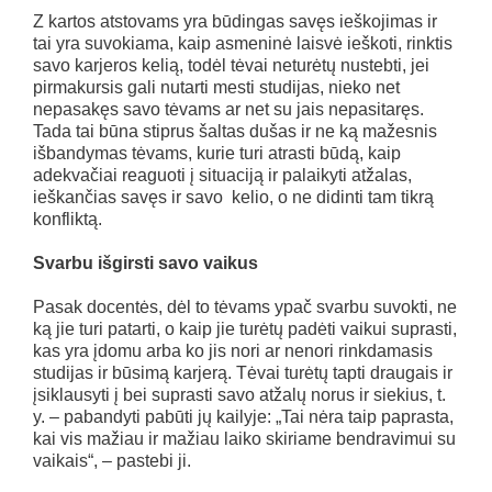
Z kartos atstovams yra būdingas savęs ieškojimas ir
tai yra suvokiama, kaip asmeninė laisvė ieškoti, rinktis
savo karjeros kelią, todėl tėvai neturėtų nustebti, jei
pirmakursis gali nutarti mesti studijas, nieko net
nepasakęs savo tėvams ar net su jais nepasitaręs.
Tada tai būna stiprus šaltas dušas ir ne ką mažesnis
išbandymas tėvams, kurie turi atrasti būdą, kaip
adekvačiai reaguoti į situaciją ir palaikyti atžalas,
ieškančias savęs ir savo kelio, o ne didinti tam tikrą
konfliktą.
Svarbu išgirsti savo vaikus
Pasak docentės, dėl to tėvams ypač svarbu suvokti, ne
ką jie turi patarti, o kaip jie turėtų padėti vaikui suprasti,
kas yra įdomu arba ko jis nori ar nenori rinkdamasis
studijas ir būsimą karjerą. Tėvai turėtų tapti draugais ir
įsiklausyti į bei suprasti savo atžalų norus ir siekius, t.
y. – pabandyti pabūti jų kailyje: „Tai nėra taip paprasta,
kai vis mažiau ir mažiau laiko skiriame bendravimui su
vaikais“, – pastebi ji.