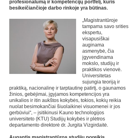
profesionalumą ir kompetencijų portfelį, kuris
besikeičiančioje darbo rinkoje yra būtinas.
„Magistrantūroje
tampama savo srities
ekspertu,
visapusiškai
auginama
asmenybė, čia
įgyvendinama
mokslo, studijų ir
praktikos vienovė.
Universitetas
sujungia teoriją ir
praktiką, nacionalinę ir tarptautinę patirtį, o gaunamos
žinios, gebėjimai, įgyjamos kompetencijos yra
unikalios ir itin aukštos kokybės, tokios, kokių reikia
nuolat besimokančiai šiuolaikinei visuomenei ir jos
gerbūviui“, – įsitikinusi Kauno technologijos
universiteto (KTU) Studijų kokybės ir plėtros
departamento direktorė dr. Jurgita Vizgirdaitė.
Augantis magistrantūros studijų poreikis