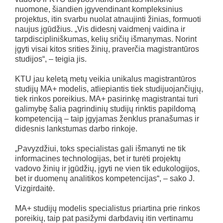
nuomone, šiandien įgyvendinant kompleksinius
projektus, itin svarbu nuolat atnaujinti žinias, formuoti
naujus įgūdžius. „Vis didesnį vaidmenį vaidina ir
tarpdiscipliniškumas, kelių sričių išmanymas. Norint
įgyti visai kitos srities žinių, praverčia magistrantūros
studijos“, – teigia jis.
KTU jau keletą metų veikia unikalus magistrantūros
studijų MA+ modelis, atliepiantis tiek studijuojančiųjų,
tiek rinkos poreikius. MA+ pasirinkę magistrantai turi
galimybę šalia pagrindinių studijų rinktis papildomą
kompetenciją – taip įgyjamas ženklus pranašumas ir
didesnis lankstumas darbo rinkoje.
„Pavyzdžiui, toks specialistas gali išmanyti ne tik
informacines technologijas, bet ir turėti projektų
vadovo žinių ir įgūdžių, įgyti ne vien tik edukologijos,
bet ir duomenų analitikos kompetencijas“, – sako J.
Vizgirdaitė.
MA+ studijų modelis specialistus priartina prie rinkos
poreikių, taip pat pasižymi darbdavių itin vertinamu