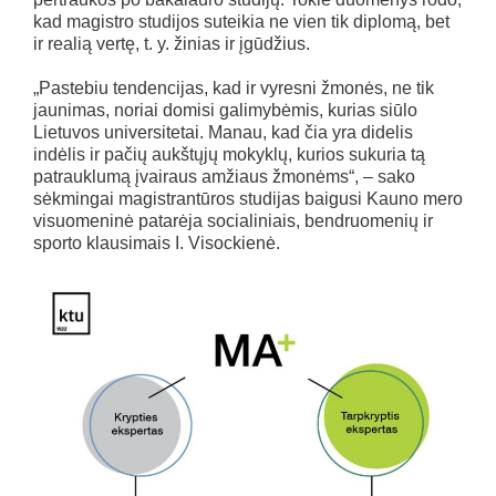
kad magistro studijos suteikia ne vien tik diplomą, bet
ir realią vertę, t. y. žinias ir įgūdžius.
„Pastebiu tendencijas, kad ir vyresni žmonės, ne tik
jaunimas, noriai domisi galimybėmis, kurias siūlo
Lietuvos universitetai. Manau, kad čia yra didelis
indėlis ir pačių aukštųjų mokyklų, kurios sukuria tą
patrauklumą įvairaus amžiaus žmonėms“, – sako
sėkmingai magistrantūros studijas baigusi Kauno mero
visuomeninė patarėja socialiniais, bendruomenių ir
sporto klausimais I. Visockienė.