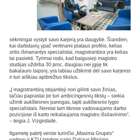
sėkmingai vystyti savo karjerą yra daugybė. Šiandien,
kai darbdavių ypač vertinami plataus profilio, kelias
sritis išmanantys specialistai, magistrantūra yra kelias
tai pasiekti. Tyrimai rodo, kad baigusieji magistro
studijas uždirba 30 proc. daugiau nei įgiję tik
bakalauro laipsnį, yra labiau užtikrinti dėl savo karjeros
ir turi aiškiau apibrėžtus tikslus.
„Į magistrantūrą stojantieji nori gilinti savo žinias,
tačiau paprastai jie turi ambicingesnių tikslų – siekia
užimti aukštesnes pareigas, tapti aukštesnio lygio
specialistais. Neretai tam tikrose vadovaujamo darbo
pozicijose iš karto reikalaujama magistro išsilavinimo“,
– teigia J. Vizgirdaitė.
Ilgametę patirtį versle turinčio „Maxima Grupės“
vadovo ir KTU tarybos nario Daliaus Misiūno