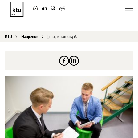
en
p
a
i
KTU
Naujienos
Į magistrantūrą iš darbo rinkos: kodėl verta stu...
e
š
k
a