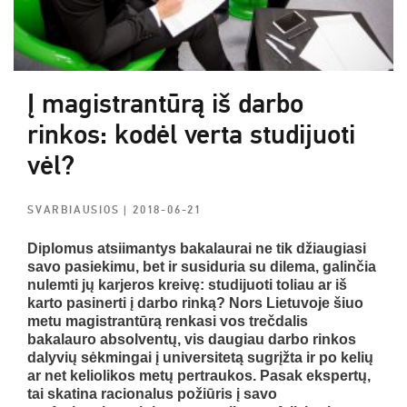
Į magistrantūrą iš darbo
rinkos: kodėl verta studijuoti
vėl?
SVARBIAUSIOS
| 2018-06-21
Diplomus atsiimantys bakalaurai ne tik džiaugiasi
savo pasiekimu, bet ir susiduria su dilema, galinčia
nulemti jų karjeros kreivę: studijuoti toliau ar iš
karto pasinerti į darbo rinką? Nors Lietuvoje šiuo
metu magistrantūrą renkasi vos trečdalis
bakalauro absolventų, vis daugiau darbo rinkos
dalyvių sėkmingai į universitetą sugrįžta ir po kelių
ar net keliolikos metų pertraukos. Pasak ekspertų,
tai skatina racionalus požiūris į savo