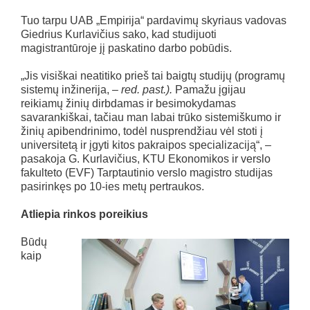
Tuo tarpu UAB „Empirija“ pardavimų skyriaus vadovas
Giedrius Kurlavičius sako, kad studijuoti
magistrantūroje jį paskatino darbo pobūdis.
„Jis visiškai neatitiko prieš tai baigtų studijų (programų
sistemų inžinerija,
– red. past.).
Pamažu įgijau
reikiamų žinių dirbdamas ir besimokydamas
savarankiškai, tačiau man labai trūko sistemiškumo ir
žinių apibendrinimo, todėl nusprendžiau vėl stoti į
universitetą ir įgyti kitos pakraipos specializaciją“, –
pasakoja G. Kurlavičius, KTU Ekonomikos ir verslo
fakulteto (EVF) Tarptautinio verslo magistro studijas
pasirinkęs po 10-ies metų pertraukos.
Atliepia rinkos poreikius
Būdų
kaip