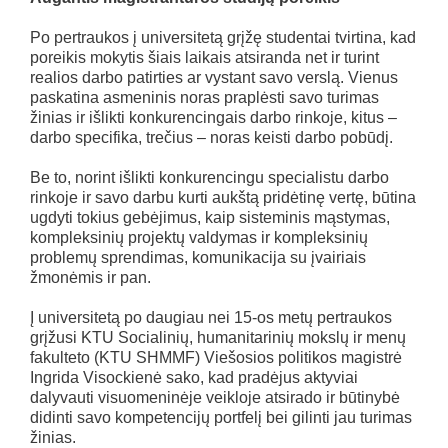
Po pertraukos į universitetą grįžę studentai tvirtina, kad
poreikis mokytis šiais laikais atsiranda net ir turint
realios darbo patirties ar vystant savo verslą. Vienus
paskatina asmeninis noras praplėsti savo turimas
žinias ir išlikti konkurencingais darbo rinkoje, kitus –
darbo specifika, trečius – noras keisti darbo pobūdį.
Be to, norint išlikti konkurencingu specialistu darbo
rinkoje ir savo darbu kurti aukštą pridėtinę vertę, būtina
ugdyti tokius gebėjimus, kaip sisteminis mąstymas,
kompleksinių projektų valdymas ir kompleksinių
problemų sprendimas, komunikacija su įvairiais
žmonėmis ir pan.
Į universitetą po daugiau nei 15-os metų pertraukos
grįžusi KTU Socialinių, humanitarinių mokslų ir menų
fakulteto (KTU SHMMF) Viešosios politikos magistrė
Ingrida Visockienė sako, kad pradėjus aktyviai
dalyvauti visuomeninėje veikloje atsirado ir būtinybė
didinti savo kompetencijų portfelį bei gilinti jau turimas
žinias.