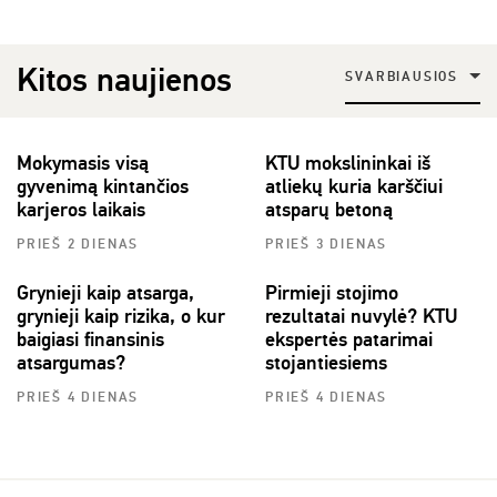
Kitos naujienos
SVARBIAUSIOS
Mokymasis visą
KTU mokslininkai iš
gyvenimą kintančios
atliekų kuria karščiui
karjeros laikais
atsparų betoną
PRIEŠ 2 DIENAS
PRIEŠ 3 DIENAS
Grynieji kaip atsarga,
Pirmieji stojimo
grynieji kaip rizika, o kur
rezultatai nuvylė? KTU
baigiasi finansinis
ekspertės patarimai
atsargumas?
stojantiesiems
PRIEŠ 4 DIENAS
PRIEŠ 4 DIENAS