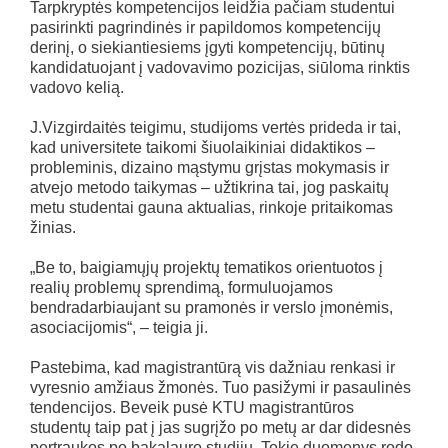
Tarpkryptės kompetencijos leidžia pačiam studentui
pasirinkti pagrindinės ir papildomos kompetencijų
derinį, o siekiantiesiems įgyti kompetencijų, būtinų
kandidatuojant į vadovavimo pozicijas, siūloma rinktis
vadovo kelią.
J.Vizgirdaitės teigimu, studijoms vertės prideda ir tai,
kad universitete taikomi šiuolaikiniai didaktikos –
probleminis, dizaino mąstymu grįstas mokymasis ir
atvejo metodo taikymas – užtikrina tai, jog paskaitų
metu studentai gauna aktualias, rinkoje pritaikomas
žinias.
„Be to, baigiamųjų projektų tematikos orientuotos į
realių problemų sprendimą, formuluojamos
bendradarbiaujant su pramonės ir verslo įmonėmis,
asociacijomis“, – teigia ji.
Pastebima, kad magistrantūrą vis dažniau renkasi ir
vyresnio amžiaus žmonės. Tuo pasižymi ir pasaulinės
tendencijos. Beveik pusė KTU magistrantūros
studentų taip pat į jas sugrįžo po metų ar dar didesnės
pertraukos po bakalauro studijų. Tokie duomenys rodo,