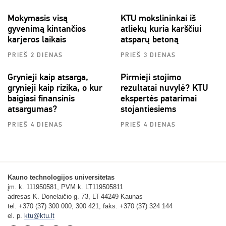
Mokymasis visą
KTU mokslininkai iš
gyvenimą kintančios
atliekų kuria karščiui
karjeros laikais
atsparų betoną
PRIEŠ 2 DIENAS
PRIEŠ 3 DIENAS
Grynieji kaip atsarga,
Pirmieji stojimo
grynieji kaip rizika, o kur
rezultatai nuvylė? KTU
baigiasi finansinis
ekspertės patarimai
atsargumas?
stojantiesiems
PRIEŠ 4 DIENAS
PRIEŠ 4 DIENAS
Kauno technologijos universitetas
įm. k. 111950581, PVM k. LT119505811
adresas K. Donelaičio g. 73, LT-44249 Kaunas
tel. +370 (37) 300 000, 300 421, faks. +370 (37) 324 144
el. p.
ktu@ktu.lt