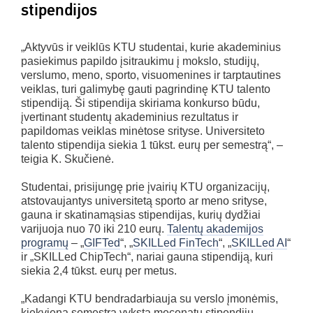
stipendijos
„Aktyvūs ir veiklūs KTU studentai, kurie akademinius
pasiekimus papildo įsitraukimu į mokslo, studijų,
verslumo, meno, sporto, visuomenines ir tarptautines
veiklas, turi galimybę gauti pagrindinę KTU talento
stipendiją. Ši stipendija skiriama konkurso būdu,
įvertinant studentų akademinius rezultatus ir
papildomas veiklas minėtose srityse. Universiteto
talento stipendija siekia 1 tūkst. eurų per semestrą“, –
teigia K. Skučienė.
Studentai, prisijungę prie įvairių KTU organizacijų,
atstovaujantys universitetą sporto ar meno srityse,
gauna ir skatinamąsias stipendijas, kurių dydžiai
varijuoja nuo 70 iki 210 eurų.
Talentų akademijos
programų
– „
GIFTed
“, „
SKILLed FinTech
“, „
SKILLed AI
“
ir „SKILLed ChipTech“, nariai gauna stipendiją, kuri
siekia 2,4 tūkst. eurų per metus.
„Kadangi KTU bendradarbiauja su verslo įmonėmis,
kiekvieną semestrą vyksta mecenatų stipendijų