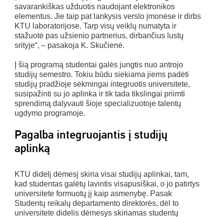
savarankiškas užduotis naudojant elektronikos
elementus. Jie taip pat lankysis verslo įmonėse ir dirbs
KTU laboratorijose. Tarp visų veiklų numatyta ir
stažuotė pas užsienio partnerius, dirbančius lustų
srityje“, – pasakoja K. Skučienė.
Į šią programą studentai galės jungtis nuo antrojo
studijų semestro. Tokiu būdu siekiama jiems padėti
studijų pradžioje sėkmingai integruotis universitete,
susipažinti su jo aplinka ir tik tada tikslingai priimti
sprendimą dalyvauti šioje specializuotoje talentų
ugdymo programoje.
Pagalba integruojantis į studijų
aplinką
KTU didelį dėmesį skiria visai studijų aplinkai, tam,
kad studentas galėtų lavintis visapusiškai, o jo patirtys
universitete formuotų jį kaip asmenybę. Pasak
Studentų reikalų departamento direktorės, dėl to
universitete didelis dėmesys skiriamas studentų