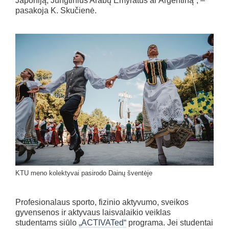
Japoniją, Jungtinius Arabų Emyratus ar Argentiną“, –
pasakoja K. Skučienė.
KTU meno kolektyvai pasirodo Dainų šventėje
Profesionalaus sporto, fizinio aktyvumo, sveikos
gyvensenos ir aktyvaus laisvalaikio veiklas
studentams siūlo
„ACTIVATed“
programa. Jei studentai