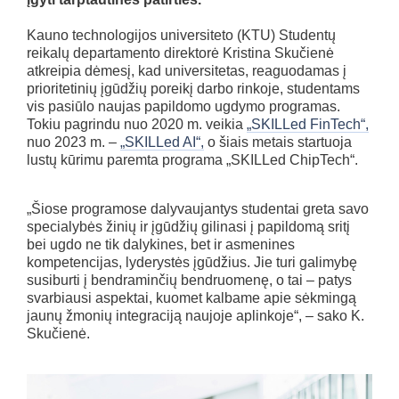
Kauno technologijos universiteto (KTU) Studentų
reikalų departamento direktorė Kristina Skučienė
atkreipia dėmesį, kad universitetas, reaguodamas į
prioritetinių įgūdžių poreikį darbo rinkoje, studentams
vis pasiūlo naujas papildomo ugdymo programas.
Tokiu pagrindu nuo 2020 m. veikia
„SKILLed FinTech“,
nuo 2023 m. –
„SKILLed AI“,
o šiais metais startuoja
lustų kūrimu paremta programa „SKILLed ChipTech“.
„Šiose programose dalyvaujantys studentai greta savo
specialybės žinių ir įgūdžių gilinasi į papildomą sritį
bei ugdo ne tik dalykines, bet ir asmenines
kompetencijas, lyderystės įgūdžius. Jie turi galimybę
susiburti į bendraminčių bendruomenę, o tai – patys
svarbiausi aspektai, kuomet kalbame apie sėkmingą
jaunų žmonių integraciją naujoje aplinkoje“, – sako K.
Skučienė.