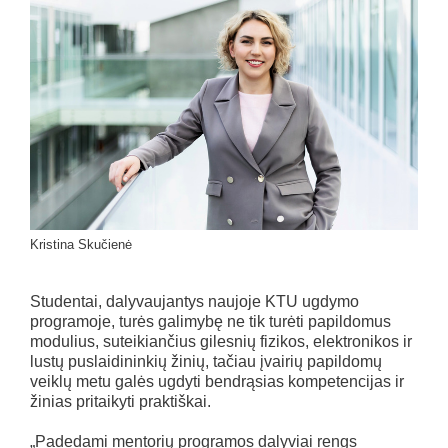
Kristina Skučienė
Studentai, dalyvaujantys naujoje KTU ugdymo
programoje, turės galimybę ne tik turėti papildomus
modulius, suteikiančius gilesnių fizikos, elektronikos ir
lustų puslaidininkių žinių, tačiau įvairių papildomų
veiklų metu galės ugdyti bendrąsias kompetencijas ir
žinias pritaikyti praktiškai.
„Padedami mentorių programos dalyviai rengs