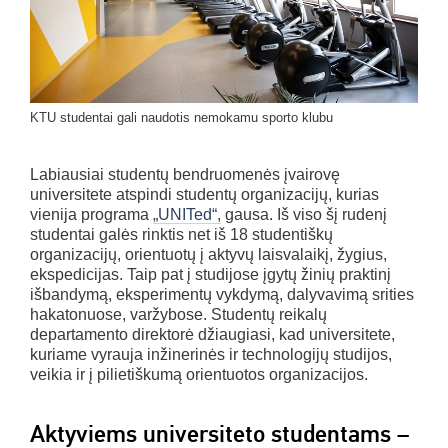
KTU studentai gali naudotis nemokamu sporto klubu
Labiausiai studentų bendruomenės įvairovę
universitete atspindi studentų organizacijų, kurias
vienija programa
„UNITed“,
gausa. Iš viso šį rudenį
studentai galės rinktis net iš 18 studentiškų
organizacijų, orientuotų į aktyvų laisvalaikį, žygius,
ekspedicijas. Taip pat į studijose įgytų žinių praktinį
išbandymą, eksperimentų vykdymą, dalyvavimą srities
hakatonuose, varžybose. Studentų reikalų
departamento direktorė džiaugiasi, kad universitete,
kuriame vyrauja inžinerinės ir technologijų studijos,
veikia ir į pilietiškumą orientuotos organizacijos.
Aktyviems universiteto studentams –