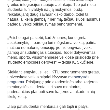
greitos integracijos naujoje aplinkoje. Tuo pat metu
studentai turi įvaldyti naują mokymosi būdą,
reikalaujantį daug savarankiško darbo, todėl tai
natūraliai kelia įtampą ir nerimą, tačiau šiuos jausmus
padeda įveikti priklausymas bendruomenei.
„Psichologai pastebi, kad žmonės, kurie greta
atsakomybių ir pareigų turi mėgstamą veiklą, patiria
mažiau nemalonių emocijų, jiems lengviau įveikti
įtampą ar sudėtingas situacijas. Todėl dalyvavimas
meno, sporto, visuomeninėse veiklose prisideda prie
studento emocinės gerovės“, – teigia K. Skučienė.
Siekiant lengviau įsilieti į KTU bendruomenės gretas,
universitete veikia stipriai išvystyta
mentorystės
programa.
Prisijungę prie akademinės arba karjeros
mentorystės, studentai turi savo mentorius,
padedančius planuoti savo karjeros ar akademinių
tikslų kelią.
„Taip pat studentai mentoriais gali tapti ir patys,