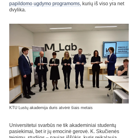
papildomo ugdymo programoms,
kurių iš viso yra net
dvylika.
KTU Lustų akademija duris atvėrė šiais metais
Universitetui svarbūs ne tik akademiniai studentų
pasiekimai, bet ir jų emocinė gerovė. K. Skučienės
teigimu, studijos – naujas iššūkis, kuris reikalauja