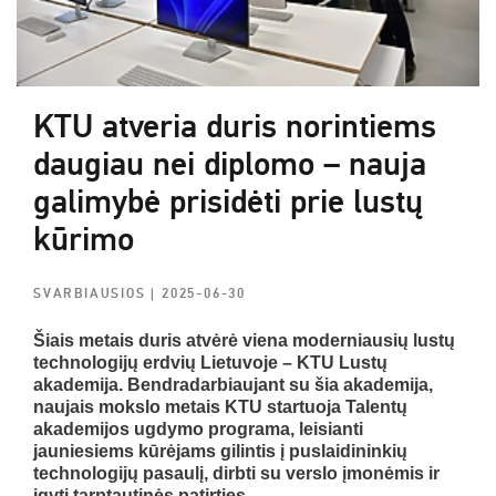
KTU atveria duris norintiems
daugiau nei diplomo – nauja
galimybė prisidėti prie lustų
kūrimo
SVARBIAUSIOS
| 2025-06-30
Šiais metais duris atvėrė viena moderniausių lustų
technologijų erdvių Lietuvoje – KTU Lustų
akademija. Bendradarbiaujant su šia akademija,
naujais mokslo metais KTU startuoja Talentų
akademijos ugdymo programa, leisianti
jauniesiems kūrėjams gilintis į puslaidininkių
technologijų pasaulį, dirbti su verslo įmonėmis ir
įgyti tarptautinės patirties.