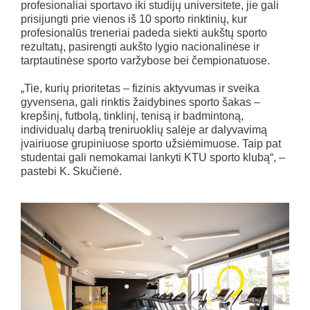
profesionaliai sportavo iki studijų universitete, jie gali
prisijungti prie vienos iš 10 sporto rinktinių, kur
profesionalūs treneriai padeda siekti aukštų sporto
rezultatų, pasirengti aukšto lygio nacionalinėse ir
tarptautinėse sporto varžybose bei čempionatuose.
„Tie, kurių prioritetas – fizinis aktyvumas ir sveika
gyvensena, gali rinktis žaidybines sporto šakas –
krepšinį, futbolą, tinklinį, tenisą ir badmintoną,
individualų darbą treniruoklių salėje ar dalyvavimą
įvairiuose grupiniuose sporto užsiėmimuose. Taip pat
studentai gali nemokamai lankyti KTU sporto klubą“, –
pastebi K. Skučienė.