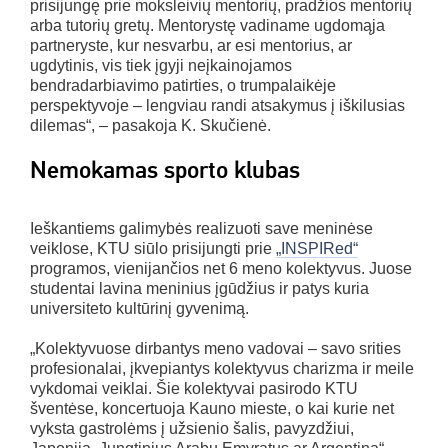
prisijungę prie moksleivių mentorių, pradžios mentorių
arba tutorių gretų. Mentorystę vadiname ugdomąja
partneryste, kur nesvarbu, ar esi mentorius, ar
ugdytinis, vis tiek įgyji neįkainojamos
bendradarbiavimo patirties, o trumpalaikėje
perspektyvoje – lengviau randi atsakymus į iškilusias
dilemas“, – pasakoja K. Skučienė.
Nemokamas sporto klubas
Ieškantiems galimybės realizuoti save meninėse
veiklose, KTU siūlo prisijungti prie
„INSPIRed“
programos, vienijančios net 6 meno kolektyvus. Juose
studentai lavina meninius įgūdžius ir patys kuria
universiteto kultūrinį gyvenimą.
„Kolektyvuose dirbantys meno vadovai – savo srities
profesionalai, įkvepiantys kolektyvus charizma ir meile
vykdomai veiklai. Šie kolektyvai pasirodo KTU
šventėse, koncertuoja Kauno mieste, o kai kurie net
vyksta gastrolėms į užsienio šalis, pavyzdžiui,