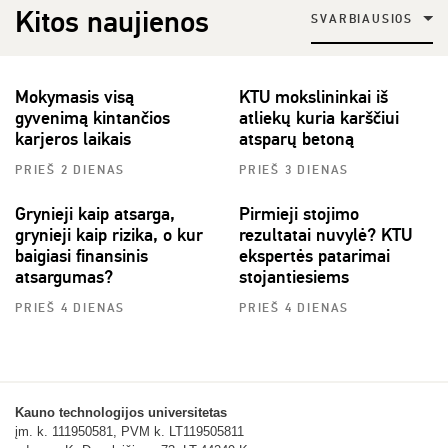
Kitos naujienos
SVARBIAUSIOS
Mokymasis visą
KTU mokslininkai iš
gyvenimą kintančios
atliekų kuria karščiui
karjeros laikais
atsparų betoną
PRIEŠ 2 DIENAS
PRIEŠ 3 DIENAS
Grynieji kaip atsarga,
Pirmieji stojimo
grynieji kaip rizika, o kur
rezultatai nuvylė? KTU
baigiasi finansinis
ekspertės patarimai
atsargumas?
stojantiesiems
PRIEŠ 4 DIENAS
PRIEŠ 4 DIENAS
Kauno technologijos universitetas
įm. k. 111950581, PVM k. LT119505811