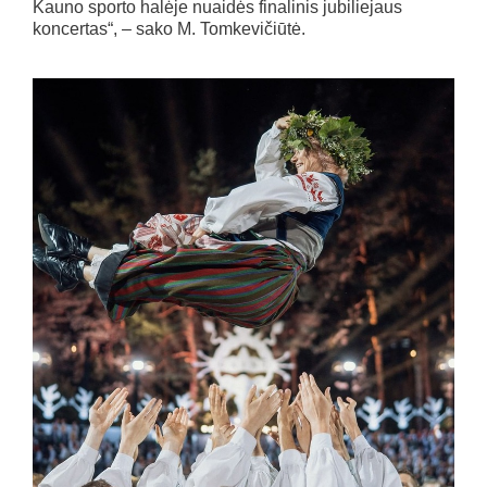
Kauno sporto halėje nuaidės finalinis jubiliejaus
koncertas“, – sako M. Tomkevičiūtė.