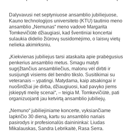
Dalyvavusi net septyniuose ansamblio jubiliejuose,
Kauno technologijos universiteto (KTU) tautinio meno
ansamblio „Nemunas“ meno vadovė Margarita
Tomkevičiūtė džiaugiasi, kad šventiniai koncertai
sulaukia didelio žiūrovų susidomėjimo, o laisvų vietų
nelieka akimirksniu.
„Kiekvienas jubiliejus tarsi ataskaita apie prabėgusius
penkerius ansamblio metus. Smagu matyti
sugrįžtančius ansambliečius, malonu vėl dirbti ir
susijungti visiems dėl bendro tikslo. Susitikimai su
veteranais – ypatingi. Matydama, kaip atsakingai ir
nuoširdžiai jie dirba, džiaugiuosi, kad pavyko jiems
įskiepyti meilę scenai“, – teigia M. Tomkevičiūtė, pati
organizuojanti jau ketvirtą ansamblio jubiliejų.
„Nemuno“ jubiliejiniame koncerte, vyksiančiame
lapkričio 30 dieną, kartu su ansamblio nariais
pasirodys ir profesionalūs dainininkai: Liudas
Mikalauskas, Sandra Lebrikaitė, Rasa Serra.