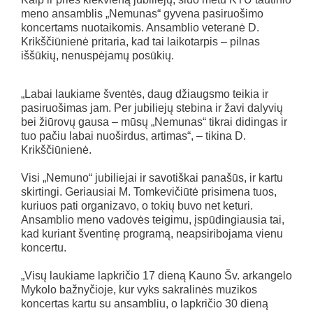
meno ansamblis „Nemunas“ gyvena pasiruošimo
koncertams nuotaikomis. Ansamblio veteranė D.
Krikščiūnienė pritaria, kad tai laikotarpis – pilnas
iššūkių, nenuspėjamų posūkių.
„Labai laukiame šventės, daug džiaugsmo teikia ir
pasiruošimas jam. Per jubiliejų stebina ir žavi dalyvių
bei žiūrovų gausa – mūsų „Nemunas“ tikrai didingas ir
tuo pačiu labai nuoširdus, artimas“, – tikina D.
Krikščiūnienė.
Visi „Nemuno“ jubiliejai ir savotiškai panašūs, ir kartu
skirtingi. Geriausiai M. Tomkevičiūtė prisimena tuos,
kuriuos pati organizavo, o tokių buvo net keturi.
Ansamblio meno vadovės teigimu, įspūdingiausia tai,
kad kuriant šventinę programą, neapsiribojama vienu
koncertu.
„Visų laukiame lapkričio 17 dieną Kauno Šv. arkangelo
Mykolo bažnyčioje, kur vyks sakralinės muzikos
koncertas kartu su ansambliu, o lapkričio 30 dieną