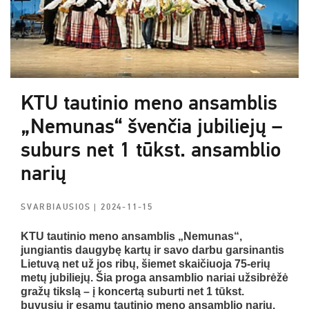
KTU tautinio meno ansamblis
„Nemunas“ švenčia jubiliejų –
suburs net 1 tūkst. ansamblio
narių
SVARBIAUSIOS
| 2024-11-15
KTU tautinio meno ansamblis „Nemunas“,
jungiantis daugybę kartų ir savo darbu garsinantis
Lietuvą net už jos ribų, šiemet skaičiuoja 75-erių
metų jubiliejų. Šia proga ansamblio nariai užsibrėžė
gražų tikslą – į koncertą suburti net 1 tūkst.
buvusių ir esamų tautinio meno ansamblio narių.