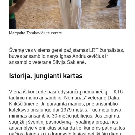
Margarita Tomkevičiūtė centre
Šventę ves visiems gerai pažįstamas LRT žurnalistas,
buvęs ansamblio narys Ignas Andriukevičius ir
ansamblio veteranė Silvija Šakienė.
Istorija, jungianti kartas
Viena iš koncerte pasirodysiančių nemuniečių – KTU
tautinio meno ansamblio „Nemunas“ veteranė Dalia
Krikščiūnienė. Ji, paraginta mamos, prie ansamblio
kolektyvo prisijungė dar 1979 metais. Tuo metu buvo
minimas ansamblio 30-mečio jubiliejus. Jos teigimu,
sugrįžti į šventinį pasirodymą – ypatinga proga, nes
ansamblyje vieni kitus suranda tie, kuriems patinka tos
pačios dainos, o jų draugystė tęsiasi net iki šių dienų.