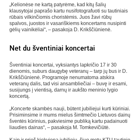
„Kelionėse ne kartą patyrėme, kad kitų šalių
klausytojai paprašo kartu nusifotografuoti su tautiniais
rūbais vilkinčiomis choristėmis. Juos žavi rūbų
spalvos, juostos ir vasariškiems koncertams nusipinti
gėlių vainikėliai“, – pasakoja D. Krikščiūnienė.
Net du šventiniai koncertai
Šventiniai koncertai, vyksiantys lapkričio 17 ir 30
dienomis, suburs daugybę veteranų – tarp jų bus ir D.
Krikščiūnienė. Programoje nenumatoma atskira
veteranų dalis, tad visi ansambliečiai – buvę ir esami,
susijungs į vientisą, darnų ir aukšto meninio lygio
koncertą.
„Koncerte skambės nauji, būtent jubiliejui kurti kūriniai.
Prisiminsime ir mums mielus šimtmečio Lietuvos dainų
šventės kūrinius, pakviesime publiką kartu padainuoti
liaudies dainas“, – pasakoja M. Tomkevičiūtė.
Kaip ir prieš kiekvieną jubiliejų, šiuo metu KTU tautinio