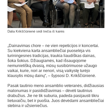
Dalia Krikščiūnienė sėdi trečia iš kairės
„Dainavimas chore – ne vien repeticijos ir koncertai.
Su kiekviena karta ansambliečiai puoselėja vis
turiningesnes tradicijas, traukia liaudiškas dainas,
šoka šokius. Džiaugiamės, kad išsaugojome
nemunietišką dvasią, mūsų susibūrimuose užaugo
vaikai, kurie, nori ar nenori, visą vaikystę turėjo
klausytis mūsų dainų“, – šypsosi D. Krikščiūnienė.
Pasak tautinio meno ansamblio veteranės, didžiausias
malonumas ir pasididžiavimas – dėvėti tautinius
drabužius. Jie ne tik suburia, padeda pasijausti tikru
lietuvaičiu, bet ir puošia. Juos dėvėdami ansambliečiai
stebina ir užsieniečius.