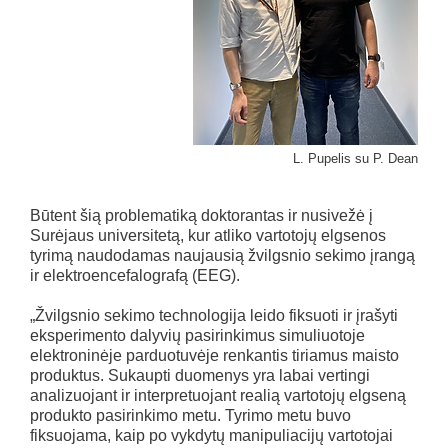
L. Pupelis su P. Dean
Būtent šią problematiką doktorantas ir nusivežė į
Surėjaus universitetą, kur atliko vartotojų elgsenos
tyrimą naudodamas naujausią žvilgsnio sekimo įrangą
ir elektroencefalografą (EEG).
„Žvilgsnio sekimo technologija leido fiksuoti ir įrašyti
eksperimento dalyvių pasirinkimus simuliuotoje
elektroninėje parduotuvėje renkantis tiriamus maisto
produktus. Sukaupti duomenys yra labai vertingi
analizuojant ir interpretuojant realią vartotojų elgseną
produkto pasirinkimo metu. Tyrimo metu buvo
fiksuojama, kaip po vykdytų manipuliacijų vartotojai