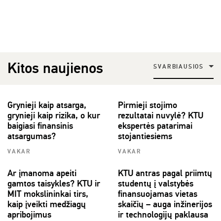
Kitos naujienos
SVARBIAUSIOS
Grynieji kaip atsarga,
Pirmieji stojimo
grynieji kaip rizika, o kur
rezultatai nuvylė? KTU
baigiasi finansinis
ekspertės patarimai
atsargumas?
stojantiesiems
VAKAR
VAKAR
Ar įmanoma apeiti
KTU antras pagal priimtų
gamtos taisykles? KTU ir
studentų į valstybės
MIT mokslininkai tirs,
finansuojamas vietas
kaip įveikti medžiagų
skaičių – auga inžinerijos
apribojimus
ir technologijų paklausa