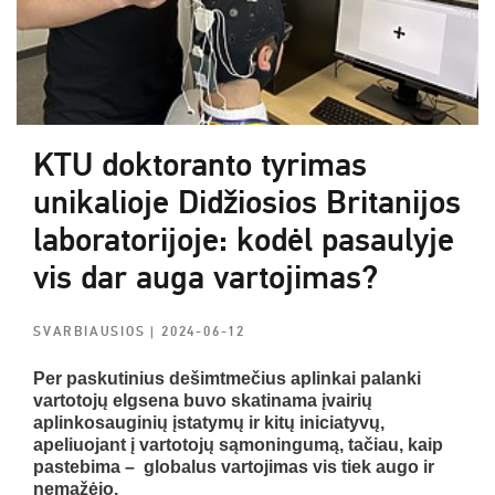
KTU doktoranto tyrimas
unikalioje Didžiosios Britanijos
laboratorijoje: kodėl pasaulyje
vis dar auga vartojimas?
SVARBIAUSIOS
| 2024-06-12
Per paskutinius dešimtmečius aplinkai palanki
vartotojų elgsena buvo skatinama įvairių
aplinkosauginių įstatymų ir kitų iniciatyvų,
apeliuojant į vartotojų sąmoningumą, tačiau, kaip
pastebima – globalus vartojimas vis tiek augo ir
nemažėjo.