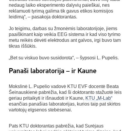
nedaug laiko eksperimento dalyvių paieškai, nes
reklamuoti tyrimą galima tik gavus etikos komisijos
leidimą“, – pasakoja doktorantas.
Jo teigimu, darbas su žmonėmis laboratorijoje, jiems
paaiškinant kaip veikia EEG sistema ir kad viso tyrimo
metu reikės dėvėti elektrodus ant galvos, irgi buvo tam
tikras iššūkis.
„Bet su viskuo buvo susidorota“, – šypsosi L. Pupelis.
Panaši laboratorija – ir Kaune
Mokslinė L. Pupelio vadovė KTU EVF docentė Beata
Šeinauskienė pabrėžia, kad ši doktoranto stažuotė leis
geriau pritaikyti ir išnaudoti ir Kaune,
KTU „M-Lab“
esančias panašias laboratorijas, kurios taip pat skirtos
vartotojų elgsenos stebėsenai.
Pats KTU doktorantas pabrėžia, kad Surėjaus