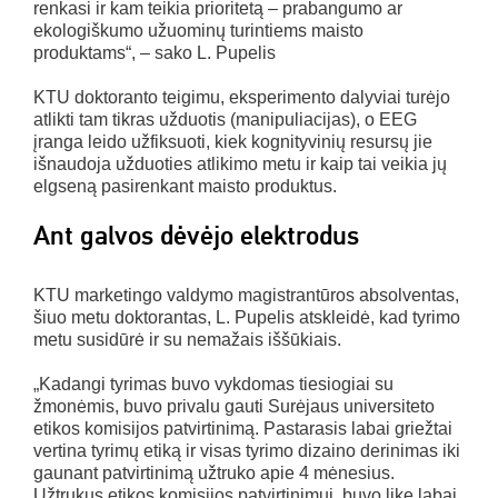
renkasi ir kam teikia prioritetą – prabangumo ar
ekologiškumo užuominų turintiems maisto
produktams“, – sako L. Pupelis
KTU doktoranto teigimu, eksperimento dalyviai turėjo
atlikti tam tikras užduotis (manipuliacijas), o EEG
įranga leido užfiksuoti, kiek kognityvinių resursų jie
išnaudoja užduoties atlikimo metu ir kaip tai veikia jų
elgseną pasirenkant maisto produktus.
Ant galvos dėvėjo elektrodus
KTU marketingo valdymo magistrantūros absolventas,
šiuo metu doktorantas, L. Pupelis atskleidė, kad tyrimo
metu susidūrė ir su nemažais iššūkiais.
„Kadangi tyrimas buvo vykdomas tiesiogiai su
žmonėmis, buvo privalu gauti Surėjaus universiteto
etikos komisijos patvirtinimą. Pastarasis labai griežtai
vertina tyrimų etiką ir visas tyrimo dizaino derinimas iki
gaunant patvirtinimą užtruko apie 4 mėnesius.
Užtrukus etikos komisijos patvirtinimui, buvo likę labai