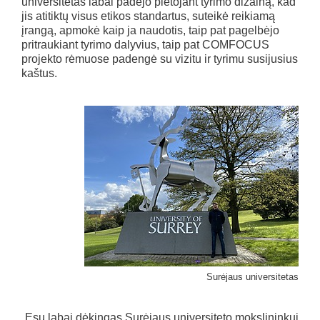
universitetas labai padėjo plėtojant tyrimo dizainą, kad
jis atitiktų visus etikos standartus, suteikė reikiamą
įrangą, apmokė kaip ja naudotis, taip pat pagelbėjo
pritraukiant tyrimo dalyvius, taip pat COMFOCUS
projekto rėmuose padengė su vizitu ir tyrimu susijusius
kaštus.
Surėjaus universitetas
„Esu labai dėkingas Surėjaus universiteto mokslininkui