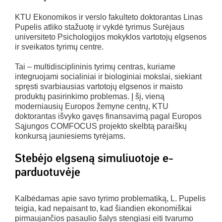
KTU Ekonomikos ir verslo fakulteto doktorantas Linas
Pupelis atliko stažuotę ir vykdė tyrimus Surėjaus
universiteto Psichologijos mokyklos vartotojų elgsenos
ir sveikatos tyrimų centre.
Tai – multidisciplininis tyrimų centras, kuriame
integruojami socialiniai ir biologiniai mokslai, siekiant
spręsti svarbiausias vartotojų elgsenos ir maisto
produktų pasirinkimo problemas. Į šį, vieną
moderniausių Europos žemyne centrų, KTU
doktorantas išvyko gavęs finansavimą pagal Europos
Sąjungos COMFOCUS projekto skelbtą paraiškų
konkursą jauniesiems tyrėjams.
Stebėjo elgseną simuliuotoje e-
parduotuvėje
Kalbėdamas apie savo tyrimo problematiką, L. Pupelis
teigia, kad nepaisant to, kad šiandien ekonomiškai
pirmaujančios pasaulio šalys stengiasi eiti tvarumo