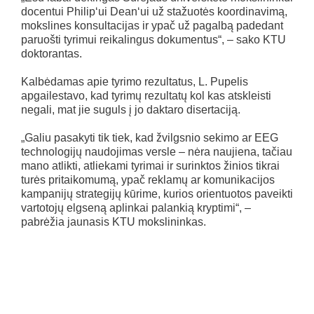
docentui Philip‘ui Dean‘ui už stažuotės koordinavimą,
mokslines konsultacijas ir ypač už pagalbą padedant
paruošti tyrimui reikalingus dokumentus“, – sako KTU
doktorantas.
Kalbėdamas apie tyrimo rezultatus, L. Pupelis
apgailestavo, kad tyrimų rezultatų kol kas atskleisti
negali, mat jie suguls į jo daktaro disertaciją.
„Galiu pasakyti tik tiek, kad žvilgsnio sekimo ar EEG
technologijų naudojimas versle – nėra naujiena, tačiau
mano atlikti, atliekami tyrimai ir surinktos žinios tikrai
turės pritaikomumą, ypač reklamų ar komunikacijos
kampanijų strategijų kūrime, kurios orientuotos paveikti
vartotojų elgseną aplinkai palankią kryptimi“, –
pabrėžia jaunasis KTU mokslininkas.