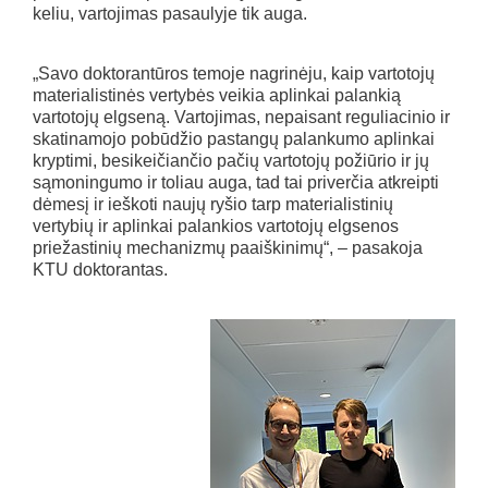
keliu, vartojimas pasaulyje tik auga.
„Savo doktorantūros temoje nagrinėju, kaip vartotojų
materialistinės vertybės veikia aplinkai palankią
vartotojų elgseną. Vartojimas, nepaisant reguliacinio ir
skatinamojo pobūdžio pastangų palankumo aplinkai
kryptimi, besikeičiančio pačių vartotojų požiūrio ir jų
sąmoningumo ir toliau auga, tad tai priverčia atkreipti
dėmesį ir ieškoti naujų ryšio tarp materialistinių
vertybių ir aplinkai palankios vartotojų elgsenos
priežastinių mechanizmų paaiškinimų“, – pasakoja
KTU doktorantas.