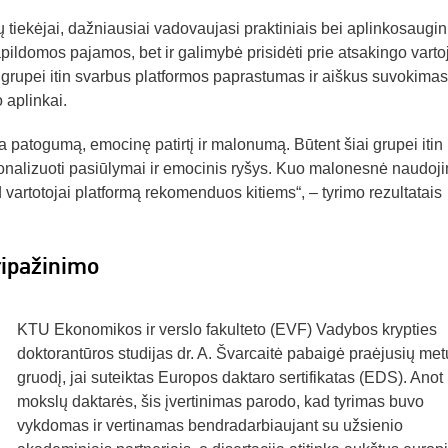
klių tiekėjai, dažniausiai vadovaujasi praktiniais bei aplinkosaugin
pildomos pajamos, bet ir galimybė prisidėti prie atsakingo varto
ai grupei itin svarbus platformos paprastumas ir aiškus suvokimas
 aplinkai.
ina patogumą, emocinę patirtį ir malonumą. Būtent šiai grupei itin
onalizuoti pasiūlymai ir emocinis ryšys. Kuo malonesnė naudoj
d vartotojai platformą rekomenduos kitiems“, – tyrimo rezultatais
ripažinimo
KTU Ekonomikos ir verslo fakulteto (EVF) Vadybos krypties
doktorantūros studijas dr. A. Švarcaitė pabaigė praėjusių met
gruodį, jai suteiktas Europos daktaro sertifikatas (EDS). Ano
mokslų daktarės, šis įvertinimas parodo, kad tyrimas buvo
vykdomas ir vertinamas bendradarbiaujant su užsienio