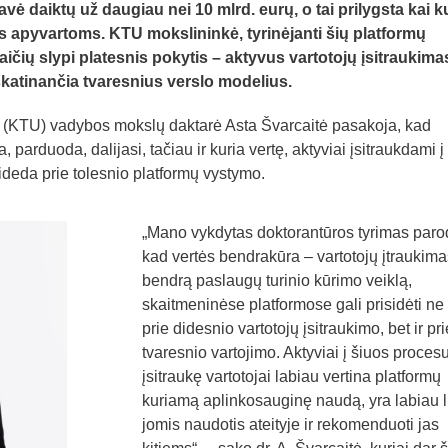
vė daiktų už daugiau nei 10 mlrd. eurų, o tai prilygsta kai k
 apyvartoms. KTU mokslininkė, tyrinėjanti šių platformų
aičių slypi platesnis pokytis – aktyvus vartotojų įsitraukima
 skatinančia tvaresnius verslo modelius.
o (KTU) vadybos mokslų daktarė Asta Švarcaitė pasakoja, kad
a, parduoda, dalijasi, tačiau ir kuria vertę, aktyviai įsitraukdami į
ideda prie tolesnio platformų vystymo.
„Mano vykdytas doktorantūros tyrimas paro
kad vertės bendrakūra – vartotojų įtraukima
bendrą paslaugų turinio kūrimo veiklą,
skaitmeninėse platformose gali prisidėti ne 
prie didesnio vartotojų įsitraukimo, bet ir pri
tvaresnio vartojimo. Aktyviai į šiuos proces
įsitraukę vartotojai labiau vertina platformų
kuriamą aplinkosauginę naudą, yra labiau l
jomis naudotis ateityje ir rekomenduoti jas