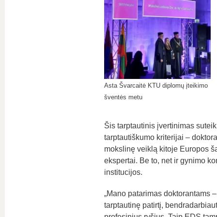
Asta Švarcaitė KTU diplomų įteikimo
šventės metu
Šis tarptautinis įvertinimas sutei
tarptautiškumo kriterijai – dokto
mokslinę veiklą kitoje Europos šal
ekspertai. Be to, net ir gynimo ko
institucijos.
„Mano patarimas doktorantams – ap
tarptautinę patirtį, bendradarbiaut
profesinius ryšius. Taip EDS tampa