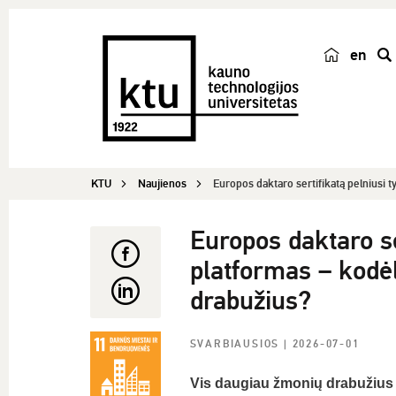
en
p
a
i
e
š
KTU
Naujienos
Europos daktaro sertifikatą pelniusi ty
k
a
Europos daktaro ser
platformas – kodėl
drabužius?
SVARBIAUSIOS
| 2026-07-01
Vis daugiau žmonių drabužius 