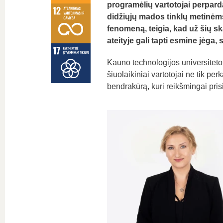
programėlių vartotojai perparda
didžiųjų mados tinklų metinėms
fenomeną, teigia, kad už šių sk
ateityje gali tapti esmine jėga,
Kauno technologijos universitet
šiuolaikiniai vartotojai ne tik perk
bendrakūrą, kuri reikšmingai pris