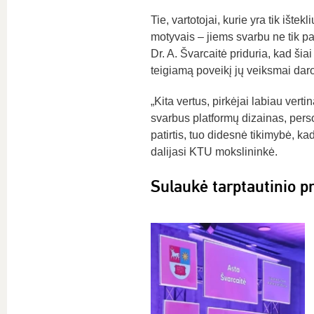
Tie, vartotojai, kurie yra tik ište
motyvais – jiems svarbu ne tik pa
Dr. A. Švarcaitė priduria, kad ši
teigiamą poveikį jų veiksmai daro
„Kita vertus, pirkėjai labiau vert
svarbus platformų dizainas, pers
patirtis, tuo didesnė tikimybė, ka
dalijasi KTU mokslininkė.
Sulaukė tarptautinio p