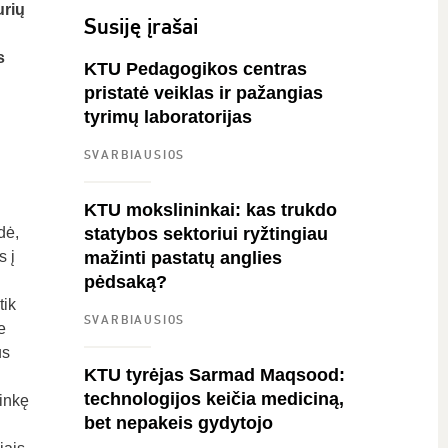
urių
Susiję įrašai
s
KTU Pedagogikos centras
pristatė veiklas ir pažangias
tyrimų laboratorijas
SVARBIAUSIOS
KTU mokslininkai: kas trukdo
dė,
statybos sektoriui ryžtingiau
s į
mažinti pastatų anglies
pėdsaką?
tik
SVARBIAUSIOS
e
us
KTU tyrėjas Sarmad Maqsood:
technologijos keičia mediciną,
inkę
bet nepakeis gydytojo