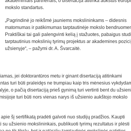
akademiniais partneriais, o disertacija atitinka aukštus europ
mokslo standartus.
„Pagrindinė jo reikšmė jauniems mokslininkams – didesnis
matomumas ir patikimumas tarptautinėje mokslo bendruomen
Praktiškai tai gali palengvinti kelią į stažuotes, pabaigus studi
tarptautinius mokslinių tyrimų projektus ar akademines pozici
užsienyje“, – pažymi dr. A. Švarcaitė.
kiamas, jei doktorantūros metu ir ginant disertaciją atitinkami
rantas turi būti praleidęs ne trumpiau kaip tris mėnesius vykdyd
yje, o pačią disertaciją prieš gynimą turi vertinti bent du užsien
misijoje turi būti nors vienas narys iš užsienio aukštojo mokslo
ie šį sertifikatą pradėti galvoti nuo studijų pradžios. Kaupti
i su užsienio mokslininkais, publikuoti tyrimų rezultatus ir plėsti
 ne tik tikslu, bet ir natūraliu tarptautinės mokslinės patirties