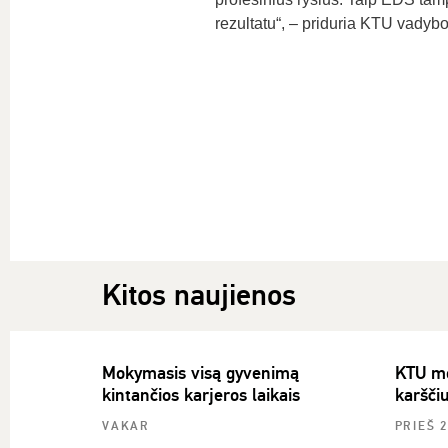
rezultatu“, – priduria KTU vadyb
Kitos naujienos
Mokymasis visą gyvenimą
KTU mok
kintančios karjeros laikais
karšči
VAKAR
PRIEŠ 