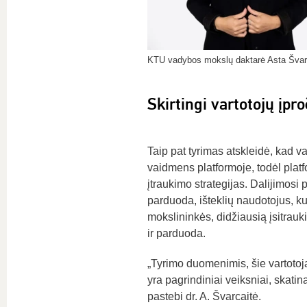
KTU vadybos mokslų daktarė Asta Švar
Skirtingi vartotojų įpro
Taip pat tyrimas atskleidė, kad v
vaidmens platformoje, todėl platfo
įtraukimo strategijas. Dalijimosi pl
parduoda, išteklių naudotojus, k
mokslininkės, didžiausią įsitrau
ir parduoda.
„Tyrimo duomenimis, šie vartotoja
yra pagrindiniai veiksniai, skatin
pastebi dr. A. Švarcaitė.