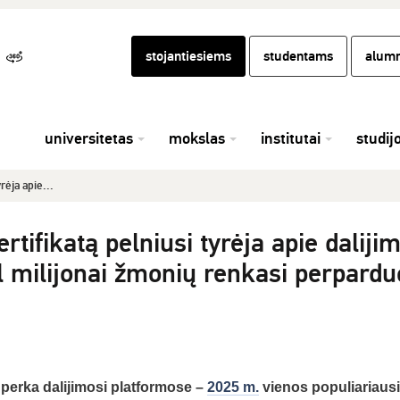
stojantiesiems
studentams
alumn
universitetas
mokslas
institutai
studij
rėja apie...
tifikatą pelniusi tyrėja apie dalijim
 milijonai žmonių renkasi perpardu
perka dalijimosi platformose –
2025 m.
vienos populiariaus