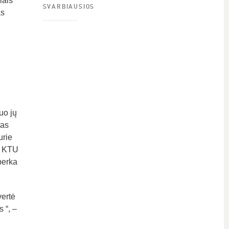
iais
SVARBIAUSIOS
as
uo jų
tas
urie
k KTU
perka
vertė
 “, –