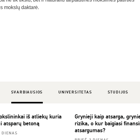
os mokslų daktarė.
SVARBIAUSIOS
UNIVERSITETAS
STUDIJOS
slininkai iš atliekų kuria
Grynieji kaip atsarga, grynie
ui atsparų betoną
rizika, o kur baigiasi finansi
atsargumas?
2 DIENAS