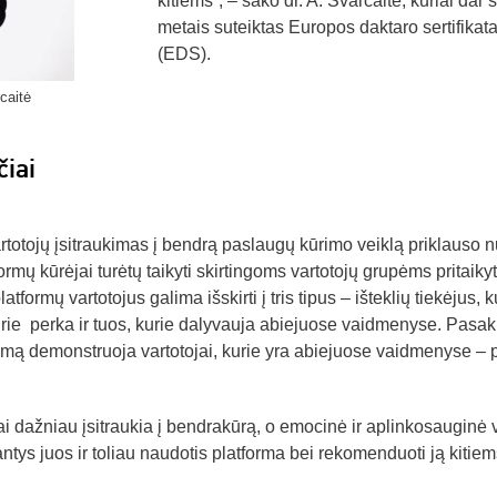
kitiems“, – sako dr. A. Švarcaitė, kuriai dar š
metais suteiktas Europos daktaro sertifikat
(EDS).
caitė
čiai
artotojų įsitraukimas į bendrą paslaugų kūrimo veiklą priklauso n
rmų kūrėjai turėtų taikyti skirtingoms vartotojų grupėms pritaiky
atformų vartotojus galima išskirti į tris tipus – išteklių tiekėjus, k
urie perka ir tuos, kurie dalyvauja abiejuose vaidmenyse. Pasa
kimą demonstruoja vartotojai, kurie yra abiejuose vaidmenyse – 
i dažniau įsitraukia į bendrakūrą, o emocinė ir aplinkosauginė 
antys juos ir toliau naudotis platforma bei rekomenduoti ją kitiems