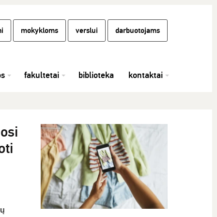
i
mokykloms
verslui
darbuotojams
os
fakultetai
biblioteka
kontaktai
osi
oti
ių