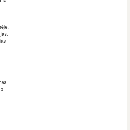
inio
ėje.
jas,
jas
amas
io