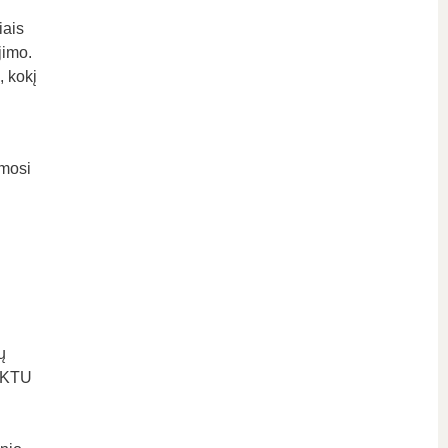
iais
jimo.
, kokį
imosi
ų
t KTU