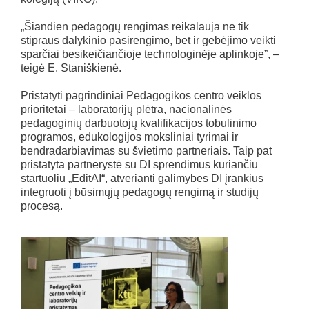
„Šiandien pedagogų rengimas reikalauja ne tik
stipraus dalykinio pasirengimo, bet ir gebėjimo veikti
sparčiai besikeičiančioje technologinėje aplinkoje”, –
teigė E. Staniškienė.
Pristatyti pagrindiniai Pedagogikos centro veiklos
prioritetai – laboratorijų plėtra, nacionalinės
pedagoginių darbuotojų kvalifikacijos tobulinimo
programos, edukologijos moksliniai tyrimai ir
bendradarbiavimas su švietimo partneriais. Taip pat
pristatyta partnerystė su DI sprendimus kuriančiu
startuoliu „EditAI“, atverianti galimybes DI įrankius
integruoti į būsimųjų pedagogų rengimą ir studijų
procesą.