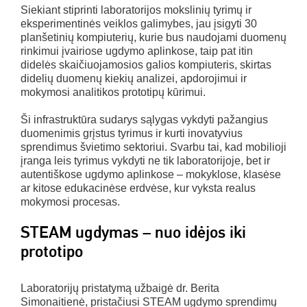
Siekiant stiprinti laboratorijos mokslinių tyrimų ir
eksperimentinės veiklos galimybes, jau įsigyti 30
planšetinių kompiuterių, kurie bus naudojami duomenų
rinkimui įvairiose ugdymo aplinkose, taip pat itin
didelės skaičiuojamosios galios kompiuteris, skirtas
didelių duomenų kiekių analizei, apdorojimui ir
mokymosi analitikos prototipų kūrimui.
Ši infrastruktūra sudarys sąlygas vykdyti pažangius
duomenimis grįstus tyrimus ir kurti inovatyvius
sprendimus švietimo sektoriui. Svarbu tai, kad mobilioji
įranga leis tyrimus vykdyti ne tik laboratorijoje, bet ir
autentiškose ugdymo aplinkose – mokyklose, klasėse
ar kitose edukacinėse erdvėse, kur vyksta realus
mokymosi procesas.
STEAM ugdymas – nuo idėjos iki
prototipo
Laboratorijų pristatymą užbaigė dr. Berita
Simonaitienė, pristačiusi STEAM ugdymo sprendimų