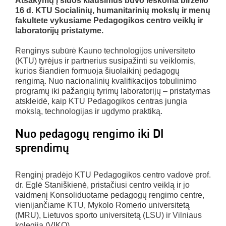
Atsakymų į šiuos klausimus buvo ieškoma birželio
16 d. KTU Socialinių, humanitarinių mokslų ir menų
fakultete vykusiame Pedagogikos centro veiklų ir
laboratorijų pristatyme.
Renginys subūrė Kauno technologijos universiteto
(KTU) tyrėjus ir partnerius susipažinti su veiklomis,
kurios šiandien formuoja šiuolaikinį pedagogų
rengimą. Nuo nacionalinių kvalifikacijos tobulinimo
programų iki pažangių tyrimų laboratorijų – pristatymas
atskleidė, kaip KTU Pedagogikos centras jungia
mokslą, technologijas ir ugdymo praktiką.
Nuo pedagogų rengimo iki DI
sprendimų
Renginį pradėjo KTU Pedagogikos centro vadovė prof.
dr. Eglė Staniškienė, pristačiusi centro veiklą ir jo
vaidmenį Konsoliduotame pedagogų rengimo centre,
vienijančiame KTU, Mykolo Romerio universitetą
(MRU), Lietuvos sporto universitetą (LSU) ir Vilniaus
kolegiją (VIKO).