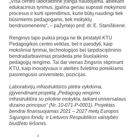
„Visa centro laboratorinė įranga naudojama, atliekant
edukacinius tyrimus, įgalina geriau suprasti mokymosi
procesus ir kurti sprendimus, kurie būtų naudingi tiek
būsimiems pedagogams, tiek mokyklų
bendruomenėms“, – pažymėjo prof. dr. E. Staniškienė.
Renginys tapo puikia proga ne tik pristatyti KTU
Pedagogikos centro veiklas, bet ir parodyti, kaip
moksliniai tyrimai, technologijos bei tarpdisciplininis
bendradarbiavimas prisideda prie šiuolaikinio
pedagogų rengimo. Tai dar vienas žingsnis stiprinant
KTU, kaip inovatyvaus ir ateities švietimo poreikiams
pasirengusio universiteto, pozicijas.
Laboratorijų infrastruktūros plėtra vykdoma,
įgyvendinant projektą „Pedagogų rengimo
infrastruktūra su pilotine mokykla, taikant universalaus
dizaino principus“ (Nr. 10-071-P-0001). Projektas
bendrai finansuojamas 2021 – 2027 metų Europos
Sąjungos fondų ir Lietuvos Respublikos valstybės
biudžeto lėšomis.