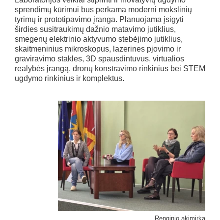
sprendimų kūrimui bus perkama moderni mokslinių
tyrimų ir prototipavimo įranga. Planuojama įsigyti
širdies susitraukimų dažnio matavimo jutiklius,
smegenų elektrinio aktyvumo stebėjimo jutiklius,
skaitmeninius mikroskopus, lazerines pjovimo ir
graviravimo stakles, 3D spausdintuvus, virtualios
realybės įrangą, dronų konstravimo rinkinius bei STEM
ugdymo rinkinius ir komplektus.
Renginio akimirka