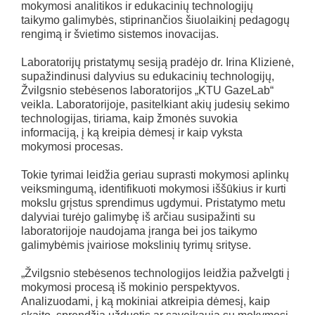
mokymosi analitikos ir edukacinių technologijų
taikymo galimybės, stiprinančios šiuolaikinį pedagogų
rengimą ir švietimo sistemos inovacijas.
Laboratorijų pristatymų sesiją pradėjo dr. Irina Klizienė,
supažindinusi dalyvius su edukacinių technologijų,
Žvilgsnio stebėsenos laboratorijos „KTU GazeLab“
veikla. Laboratorijoje, pasitelkiant akių judesių sekimo
technologijas, tiriama, kaip žmonės suvokia
informaciją, į ką kreipia dėmesį ir kaip vyksta
mokymosi procesas.
Tokie tyrimai leidžia geriau suprasti mokymosi aplinkų
veiksmingumą, identifikuoti mokymosi iššūkius ir kurti
mokslu grįstus sprendimus ugdymui. Pristatymo metu
dalyviai turėjo galimybę iš arčiau susipažinti su
laboratorijoje naudojama įranga bei jos taikymo
galimybėmis įvairiose mokslinių tyrimų srityse.
„Žvilgsnio stebėsenos technologijos leidžia pažvelgti į
mokymosi procesą iš mokinio perspektyvos.
Analizuodami, į ką mokiniai atkreipia dėmesį, kaip