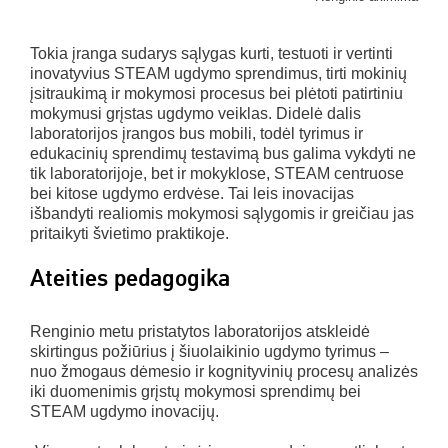
Tokia įranga sudarys sąlygas kurti, testuoti ir vertinti
inovatyvius STEAM ugdymo sprendimus, tirti mokinių
įsitraukimą ir mokymosi procesus bei plėtoti patirtiniu
mokymusi grįstas ugdymo veiklas. Didelė dalis
laboratorijos įrangos bus mobili, todėl tyrimus ir
edukacinių sprendimų testavimą bus galima vykdyti ne
tik laboratorijoje, bet ir mokyklose, STEAM centruose
bei kitose ugdymo erdvėse. Tai leis inovacijas
išbandyti realiomis mokymosi sąlygomis ir greičiau jas
pritaikyti švietimo praktikoje.
Ateities pedagogika
Renginio metu pristatytos laboratorijos atskleidė
skirtingus požiūrius į šiuolaikinio ugdymo tyrimus –
nuo žmogaus dėmesio ir kognityvinių procesų analizės
iki duomenimis grįstų mokymosi sprendimų bei
STEAM ugdymo inovacijų.