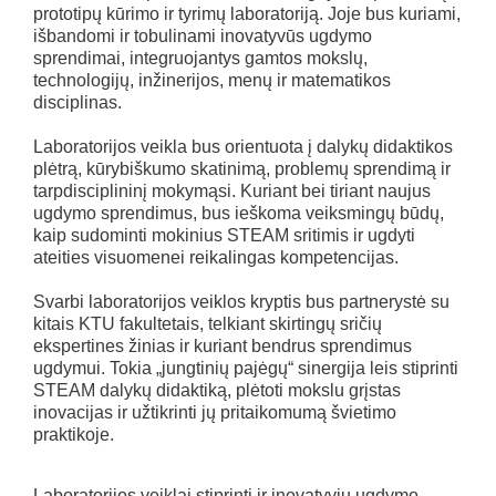
prototipų kūrimo ir tyrimų laboratoriją. Joje bus kuriami,
išbandomi ir tobulinami inovatyvūs ugdymo
sprendimai, integruojantys gamtos mokslų,
technologijų, inžinerijos, menų ir matematikos
disciplinas.
Laboratorijos veikla bus orientuota į dalykų didaktikos
plėtrą, kūrybiškumo skatinimą, problemų sprendimą ir
tarpdisciplininį mokymąsi. Kuriant bei tiriant naujus
ugdymo sprendimus, bus ieškoma veiksmingų būdų,
kaip sudominti mokinius STEAM sritimis ir ugdyti
ateities visuomenei reikalingas kompetencijas.
Svarbi laboratorijos veiklos kryptis bus partnerystė su
kitais KTU fakultetais, telkiant skirtingų sričių
ekspertines žinias ir kuriant bendrus sprendimus
ugdymui. Tokia „jungtinių pajėgų“ sinergija leis stiprinti
STEAM dalykų didaktiką, plėtoti mokslu grįstas
inovacijas ir užtikrinti jų pritaikomumą švietimo
praktikoje.
Laboratorijos veiklai stiprinti ir inovatyvių ugdymo