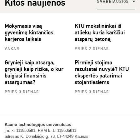
Kitos naujienos
SVARBIAUSIOS
Mokymasis visą
KTU mokslininkai iš
gyvenimą kintančios
atliekų kuria karščiui
karjeros laikais
atsparų betoną
VAKAR
PRIEŠ 2 DIENAS
Grynieji kaip atsarga,
Pirmieji stojimo
grynieji kaip rizika, o kur
rezultatai nuvylė? KTU
baigiasi finansinis
ekspertės patarimai
atsargumas?
stojantiesiems
PRIEŠ 3 DIENAS
PRIEŠ 3 DIENAS
Kauno technologijos universitetas
įm. k. 111950581, PVM k. LT119505811
adresas K. Donelaičio g. 73, LT-44249 Kaunas