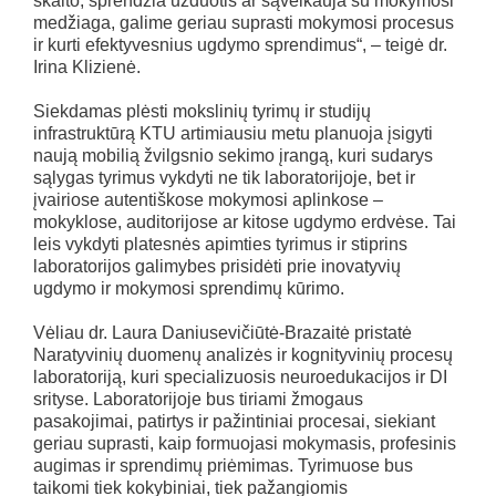
skaito, sprendžia užduotis ar sąveikauja su mokymosi
medžiaga, galime geriau suprasti mokymosi procesus
ir kurti efektyvesnius ugdymo sprendimus“, – teigė dr.
Irina Klizienė.
Siekdamas plėsti mokslinių tyrimų ir studijų
infrastruktūrą KTU artimiausiu metu planuoja įsigyti
naują mobilią žvilgsnio sekimo įrangą, kuri sudarys
sąlygas tyrimus vykdyti ne tik laboratorijoje, bet ir
įvairiose autentiškose mokymosi aplinkose –
mokyklose, auditorijose ar kitose ugdymo erdvėse. Tai
leis vykdyti platesnės apimties tyrimus ir stiprins
laboratorijos galimybes prisidėti prie inovatyvių
ugdymo ir mokymosi sprendimų kūrimo.
Vėliau dr. Laura Daniusevičiūtė-Brazaitė pristatė
Naratyvinių duomenų analizės ir kognityvinių procesų
laboratoriją
, kuri specializuosis neuroedukacijos ir DI
srityse. Laboratorijoje bus tiriami žmogaus
pasakojimai, patirtys ir pažintiniai procesai, siekiant
geriau suprasti, kaip formuojasi mokymasis, profesinis
augimas ir sprendimų priėmimas. Tyrimuose bus
taikomi tiek kokybiniai, tiek pažangiomis