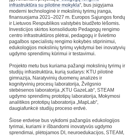
infrastruktūra su pilotine mokykla
“, bus įsigyjama
moderni technologinė ir mokslinių tyrimų įranga,
finansuojama 2021–2027 m. Europos Sąjungos fondų
ir Lietuvos Respublikos valstybės biudžeto lėšomis.
Investicijos skirtos konsoliduoto Pedagogų rengimo
centro infrastruktūros plėtrai, pedagogų ir švietimo
pagalbos specialistų rengimo kokybės stiprinimui,
edukologijos mokslinių tyrimų vykdymui bei inovatyvių
ugdymo sprendimų kūrimui ir testavimui.
Projekto metu bus kuriama pažangi mokslinių tyrimų ir
studijų infrastruktūra, kurią sudarys: KTU pilotinė
gimnazija, Naratyvinių duomenų analizės ir
kognityvinių procesų laboratorija, Žvilgsnio
stebėsenos laboratorija „KTU GazeLab“, STEAM
ugdymo sprendimų prototipų laboratorija, Mokymosi
analitikos prototipų laboratorija „MapLab“,
daugiafunkcė studijų proceso erdvė.
Šiose erdvėse bus vykdomi pažangūs edukologijos
tyrimai, kuriami ir išbandomi inovatyvūs ugdymo
sprendimai, plėtojamos DI, neuroedukacijos, STEAM,