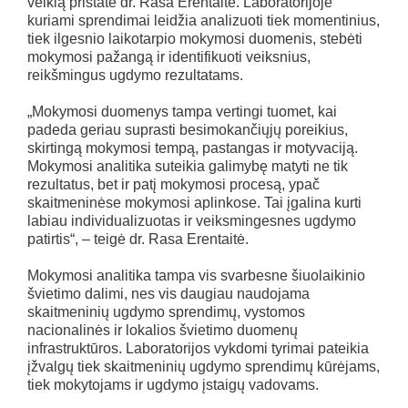
veiklą pristatė dr. Rasa Erentaitė. Laboratorijoje
kuriami sprendimai leidžia analizuoti tiek momentinius,
tiek ilgesnio laikotarpio mokymosi duomenis, stebėti
mokymosi pažangą ir identifikuoti veiksnius,
reikšmingus ugdymo rezultatams.
„Mokymosi duomenys tampa vertingi tuomet, kai
padeda geriau suprasti besimokančiųjų poreikius,
skirtingą mokymosi tempą, pastangas ir motyvaciją.
Mokymosi analitika suteikia galimybę matyti ne tik
rezultatus, bet ir patį mokymosi procesą, ypač
skaitmeninėse mokymosi aplinkose. Tai įgalina kurti
labiau individualizuotas ir veiksmingesnes ugdymo
patirtis“, – teigė dr. Rasa Erentaitė.
Mokymosi analitika tampa vis svarbesne šiuolaikinio
švietimo dalimi, nes vis daugiau naudojama
skaitmeninių ugdymo sprendimų, vystomos
nacionalinės ir lokalios švietimo duomenų
infrastruktūros. Laboratorijos vykdomi tyrimai pateikia
įžvalgų tiek skaitmeninių ugdymo sprendimų kūrėjams,
tiek mokytojams ir ugdymo įstaigų vadovams.