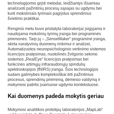
technologijomis grįsti metodai, leidžiantys išsamiau
analizuoti pažintinių procesų sąsajas su ugdymu bei
kurti moksliniais tyrimais pagrįstus sprendimus
švietimo praktikai.
Renginio metu buvo pristatyta laboratorijai įsigyjama ir
naudojama mokslinių tyrimų įranga bei programinės
priemonės. Tarp jų – „SenseMaker“ programinė įranga,
skirta naratyvinių duomenų rinkimui ir analizei,
Automatizuotos neuropsichologinio vertinimo sistemos
licencijos pratęsimas, nuotolinės žvilgsnio sekimo
sistemos „RealEye“ licencijos pratęsimas bei
funkcinės artimųjų infraraudonųjų spindulių
spektroskopijos (fNIRS) įranga. Šios technologijos
sudaro galimybes kompleksiškai tirti pažintinius
procesus, sprendimų priėmimą, dėmesio valdymą ir
mokymosi patirtis įvairiuose ugdymo kontekstuose.
Kai duomenys padeda mokytis geriau
Mokymosi analitikos prototipų
laboratorijos „MapLab“