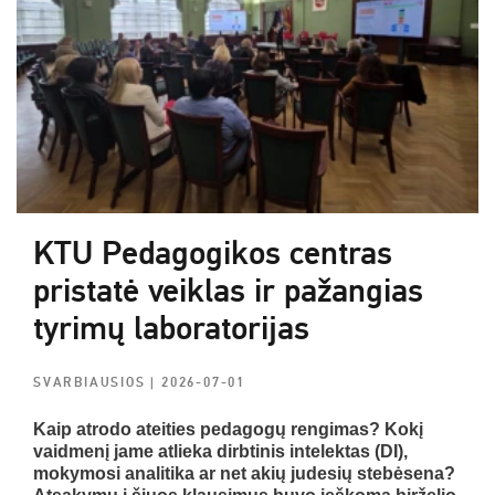
KTU Pedagogikos centras
pristatė veiklas ir pažangias
tyrimų laboratorijas
SVARBIAUSIOS
| 2026-07-01
Kaip atrodo ateities pedagogų rengimas? Kokį
vaidmenį jame atlieka dirbtinis intelektas (DI),
mokymosi analitika ar net akių judesių stebėsena?