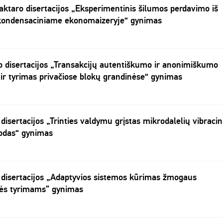
aktaro disertacijos „Eksperimentinis šilumos perdavimo iš
 kondensaciniame ekonomaizeryje“ gynimas
ro disertacijos „Transakcijų autentiškumo ir anonimiškumo
ir tyrimas privačiose blokų grandinėse“ gynimas
disertacijos „Trinties valdymu grįstas mikrodalelių vibracin
odas“ gynimas
 disertacijos „Adaptyvios sistemos kūrimas žmogaus
lės tyrimams” gynimas