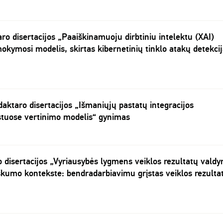
ro disertacijos „Paaiškinamuoju dirbtiniu intelektu (XAI)
okymosi modelis, skirtas kibernetinių tinklo atakų detekcij
ktaro disertacijos „Išmaniųjų pastatų integracijos
tuose vertinimo modelis“ gynimas
o disertacijos „Vyriausybės lygmens veiklos rezultatų vald
kumo kontekste: bendradarbiavimu grįstas veiklos rezulta