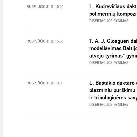
L. Kudrevičiaus dakta
RUGPJŪČIO 31 D. 10:00
polimerinių kompozi
DISERTACIJOS GYNIMAS
T. A. J. Gloaguen da
RUGPJŪČIO 31 D. 15:00
modeliavimas Baltijo
atvejo tyrimas“ gyn
DISERTACIJOS GYNIMAS
L. Bastakio daktaro 
RUGPJŪČIO 31 D. 13:00
plazminiu purškimu
ir tribologinėms sa
DISERTACIJOS GYNIMAS