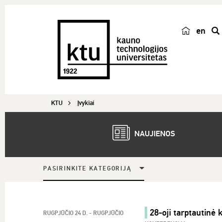
en
p
a
i
e
š
KTU
Įvykiai
k
a
NAUJIENOS
PASIRINKITE KATEGORIJĄ
28-oji tarptautinė 
RUGPJŪČIO 24 D. - RUGPJŪČIO