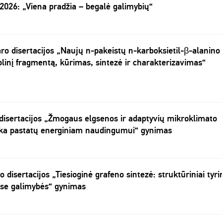
2026: „Viena pradžia – begalė galimybių“
ro disertacijos „Naujų n-pakeistų n-karboksietil-β-alanino
nolinį fragmentą, kūrimas, sintezė ir charakterizavimas“
 disertacijos „Žmogaus elgsenos ir adaptyvių mikroklimato
aka pastatų energiniam naudingumui“ gynimas
 disertacijos „Tiesioginė grafeno sintezė: struktūriniai tyr
uose galimybės“ gynimas