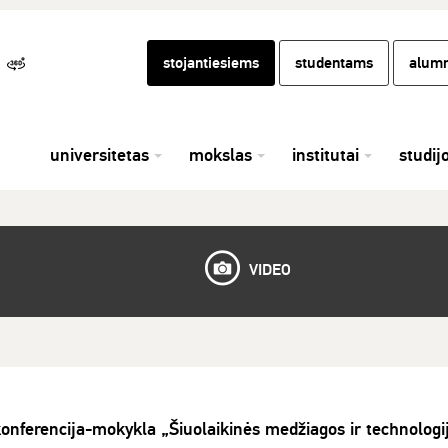
stojantiesiems
studentams
alumn
universitetas
mokslas
institutai
studij
VIDEO
konferencija-mokykla „Šiuolaikinės medžiagos ir technologi