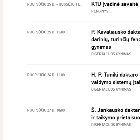
KTU Įvadinė savaitė 
RUGPJŪČIO 25 D. - RUGSĖJO 1 D.
RENGINYS
P. Kavaliausko dakta
RUGPJŪČIO 25 D. 11:00
darinių, turinčių fe
gynimas
DISERTACIJOS GYNIMAS
H. P. Tuniki daktaro
RUGPJŪČIO 26 D. 11:00
valdymo sistemų įt
DISERTACIJOS GYNIMAS
Š. Jankausko daktaro
RUGPJŪČIO 27 D. 10:00
ir taikymo prietais
DISERTACIJOS GYNIMAS