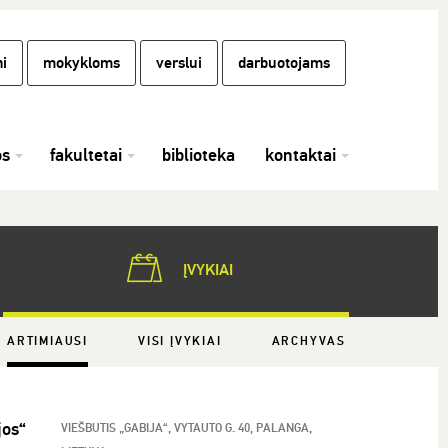
i
mokykloms
verslui
darbuotojams
os
fakultetai
biblioteka
kontaktai
ĮVYKIAI
ARTIMIAUSI
VISI ĮVYKIAI
ARCHYVAS
jos“
VIEŠBUTIS „GABIJA“, VYTAUTO G. 40, PALANGA,