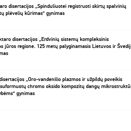
ro disertacijos „Spinduliuotei registruoti skirtų spalvinių
tų plėvelių kūrimas“ gynimas
ktaro disertacijos „Erdvinių sistemų kompleksinis
s jūros regione. 125 metų palyginamasis Lietuvos ir Švedi
imas
disertacijos „Oro-vandenilio plazmos ir užpildų poveikis
 suformuotų chromo oksido kompozitų dangų mikrostruktū
vybėms“ gynimas