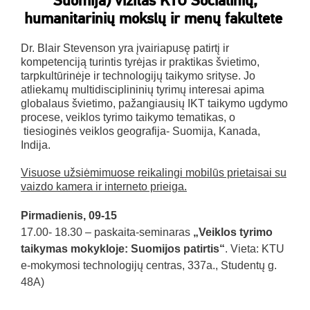
Suomija) vizitas KTU Socialinių,
humanitarinių mokslų ir menų fakultete
Dr. Blair Stevenson yra įvairiapusę patirtį ir
kompetenciją turintis tyrėjas ir praktikas švietimo,
tarpkultūrinėje ir technologijų taikymo srityse. Jo
atliekamų multidisciplininių tyrimų interesai apima
globalaus švietimo, pažangiausių IKT taikymo ugdymo
procese, veiklos tyrimo taikymo tematikas, o
tiesioginės veiklos geografija- Suomija, Kanada,
Indija.
Visuose užsiėmimuose reikalingi mobilūs prietaisai su
vaizdo kamera ir interneto prieiga.
Pirmadienis, 09-15
17.00- 18.30 – paskaita-seminaras
„Veiklos tyrimo
taikymas mokykloje: Suomijos patirtis“
. Vieta: KTU
e-mokymosi technologijų centras, 337a., Studentų g.
48A)