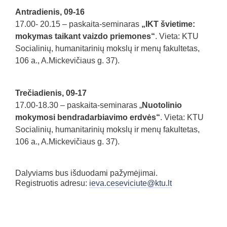
Antradienis, 09-16
17.00- 20.15 – paskaita-seminaras
„IKT švietime:
mokymas taikant vaizdo priemones“
. Vieta: KTU
Socialinių, humanitarinių mokslų ir menų fakultetas,
106 a., A.Mickevičiaus g. 37).
Trečiadienis, 09-17
17.00-18.30 – paskaita-seminaras „
Nuotolinio
mokymosi bendradarbiavimo erdvės“
. Vieta: KTU
Socialinių, humanitarinių mokslų ir menų fakultetas,
106 a., A.Mickevičiaus g. 37).
Dalyviams bus išduodami pažymėjimai.
Registruotis adresu:
ieva.ceseviciute@ktu.lt