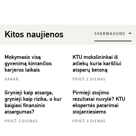
Kitos naujienos
SVARBIAUSIOS
Mokymasis visą
KTU mokslininkai iš
gyvenimą kintančios
atliekų kuria karščiui
karjeros laikais
atsparų betoną
VAKAR
PRIEŠ 2 DIENAS
Grynieji kaip atsarga,
Pirmieji stojimo
grynieji kaip rizika, o kur
rezultatai nuvylė? KTU
baigiasi finansinis
ekspertės patarimai
atsargumas?
stojantiesiems
PRIEŠ 3 DIENAS
PRIEŠ 3 DIENAS