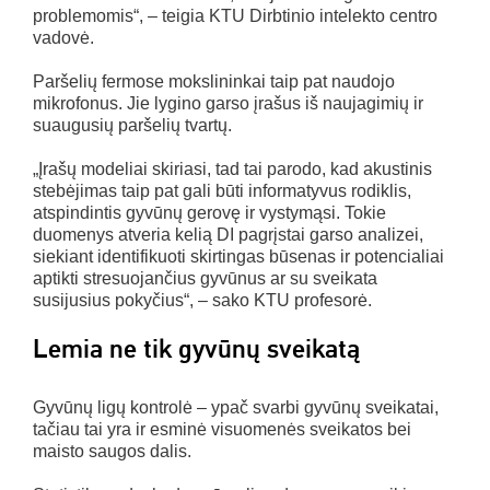
problemomis“, – teigia KTU Dirbtinio intelekto centro
vadovė.
Paršelių fermose mokslininkai taip pat naudojo
mikrofonus. Jie lygino garso įrašus iš naujagimių ir
suaugusių paršelių tvartų.
„Įrašų modeliai skiriasi, tad tai parodo, kad akustinis
stebėjimas taip pat gali būti informatyvus rodiklis,
atspindintis gyvūnų gerovę ir vystymąsi. Tokie
duomenys atveria kelią DI pagrįstai garso analizei,
siekiant identifikuoti skirtingas būsenas ir potencialiai
aptikti stresuojančius gyvūnus ar su sveikata
susijusius pokyčius“, – sako KTU profesorė.
Lemia ne tik gyvūnų sveikatą
Gyvūnų ligų kontrolė – ypač svarbi gyvūnų sveikatai,
tačiau tai yra ir esminė visuomenės sveikatos bei
maisto saugos dalis.