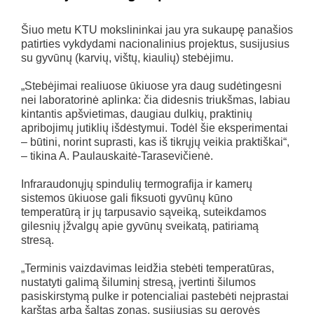
Šiuo metu KTU mokslininkai jau yra sukaupę panašios
patirties vykdydami nacionalinius projektus, susijusius
su gyvūnų (karvių, vištų, kiaulių) stebėjimu.
„Stebėjimai realiuose ūkiuose yra daug sudėtingesni
nei laboratorinė aplinka: čia didesnis triukšmas, labiau
kintantis apšvietimas, daugiau dulkių, praktinių
apribojimų jutiklių išdėstymui. Todėl šie eksperimentai
– būtini, norint suprasti, kas iš tikrųjų veikia praktiškai“,
– tikina A. Paulauskaitė-Tarasevičienė.
Infraraudonųjų spindulių termografija ir kamerų
sistemos ūkiuose gali fiksuoti gyvūnų kūno
temperatūrą ir jų tarpusavio sąveiką, suteikdamos
gilesnių įžvalgų apie gyvūnų sveikatą, patiriamą
stresą.
„Terminis vaizdavimas leidžia stebėti temperatūras,
nustatyti galimą šiluminį stresą, įvertinti šilumos
pasiskirstymą pulke ir potencialiai pastebėti neįprastai
karštas arba šaltas zonas, susijusias su gerovės