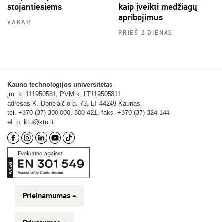
stojantiesiems
kaip įveikti medžiagų
apribojimus
VAKAR
PRIEŠ 2 DIENAS
Kauno technologijos universitetas
įm. k. 111950581, PVM k. LT119505811
adresas K. Donelaičio g. 73, LT-44249 Kaunas
tel. +370 (37) 300 000, 300 421, faks. +370 (37) 324 144
el. p.
ktu@ktu.lt
Prieinamumas