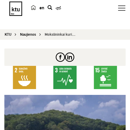
en
p
a
i
KTU
Naujienos
Mokslininkai kuria išmanius sprendimus ūkiams: d...
e
š
k
a