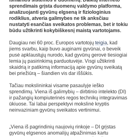
sprendimais grįsta duomenų valdymo platforma,
analizuojanti gyvūnų elgseną ir fiziologinius
rodiklius, atveria galimybes ne tik anksčiau
nustatyti esančias sveikatos problemas, bet ir tokiu
būdu užtikrinti kokybiškesnį maistą vartotojams.
Daugiau nei 60 proc. Europos vartotojų
teigia
, kad
jiems svarbu, kaip buvo auginami gyvūnai, o beveik
pusė apklaustųjų nurodo, kad gyvūnų gerovė tiesiogiai
lemia jų pasirinkimą parduotuvėje. Visgi užtikrinti
skaidrią ir patikimą informaciją apie gyvūnų sveikatą
bei priežiūrą – šiandien vis dar iššūkis.
Tačiau mokslininkai visame pasaulyje ieško
sprendimų. Viena iš galimybių – dirbtinio intelekto (DI)
ir pažangių kompiuterinės regos technikų integravimas
ūkiuose. Tai labai perspektyvi mokslinė kryptis
neinvaziniam gyvūnų sveikatos vertinimui.
„Viena iš pagrindinių naujovių rinkoje – DI grįstas
gyvūnų elgsenos anomalijų atpažinimas kartu