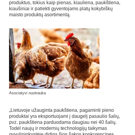
produktus, tokius kaip pienas, kiauliena, paukštiena,
kiaušiniai ir patiekti gyventojams platų kokybiškų
maisto produktų asortimentą.
Asociatyvi nuotrauka
„Lietuvoje užauginta paukštiena, pagaminti pieno
produktai yra eksportuojami į daugelį pasaulio šalių,
pvz. paukštiena parduodama daugiau nei 40 šalių.
Todėl naujų ir modernių technologijų taikymas
gyvulininkystėje didins šios šakos konkurencines