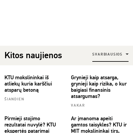
Kitos naujienos
SVARBIAUSIOS
KTU mokslininkai iš
Grynieji kaip atsarga,
atliekų kuria karščiui
grynieji kaip rizika, o kur
atsparų betoną
baigiasi finansinis
atsargumas?
ŠIANDIEN
VAKAR
Pirmieji stojimo
Ar įmanoma apeiti
rezultatai nuvylė? KTU
gamtos taisykles? KTU ir
ekspertės patarimai
MIT mokslininkai tirs,