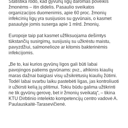
Statistika rodo, kad gyvūnų ligų daromas poveikis
žmonėms – itin didelis. Pasaulio sveikatos
organizacijos duomenimis, apie 60 proc. žmonių
infekcinių ligų yra susijusios su gyvūnais, o kasmet
pasaulyje jomis suserga apie 1 mlrd. žmonių.
Europoje taip pat kasmet užfiksuojama dešimtys
tūkstančių susirgimų, susijusių su užkrėstu maistu,
pavyzdžiui, salmonelioze ar kitomis bakterinėmis
infekcijomis.
„Be to, kai kurios gyvūnų ligos gali būti labai
pavojingos patiems gyvūnams: pvz., afrikinis kiaulių
maras dažnai baigiasi visų užsikrėtusių kiaulių žūtimi.
Todėl labai svarbu laiku pastebėti ligas, jas kontroliuoti
ir užkirsti kelią jų plitimui. Tokiu būdu galima užtikrinti
ne tik gyvūnų gerovę, bet ir žmonių sveikatą“, – tikina
KTU Dirbtinio intelekto kompetencijų centro vadovė A.
Paulauskaitė-Tarasevičienė.