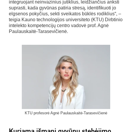
integruojant neinvazinius jutiklius, leidžiančius anksti
suprasti, kada gyvūnas patiria stresą, identifikuoti jo
elgsenos pokyčius, sekti sveikatos būklės rodiklius“, –
teigia Kauno technologijos universiteto (KTU) Dirbtinio
intelekto kompetencijų centro vadovė prof. Agnė
Paulauskaitė-Tarasevičienė.
KTU profesorė Agnė Paulauskaitė-Tarasevičienė
Kuriama išmani gyvūnų stebėjimo