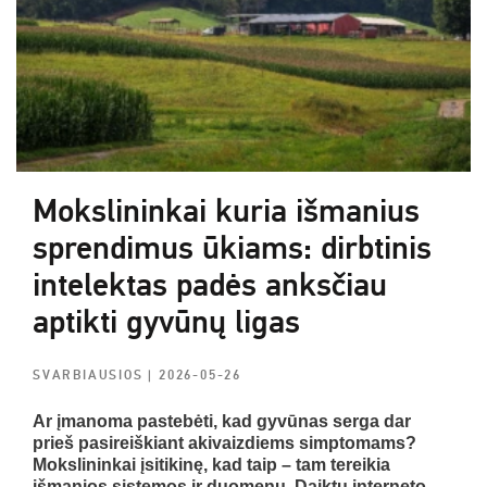
Mokslininkai kuria išmanius
sprendimus ūkiams: dirbtinis
intelektas padės anksčiau
aptikti gyvūnų ligas
SVARBIAUSIOS
| 2026-05-26
Ar įmanoma pastebėti, kad gyvūnas serga dar
prieš pasireiškiant akivaizdiems simptomams?
Mokslininkai įsitikinę, kad taip – tam tereikia
išmanios sistemos ir duomenų. Daiktų interneto