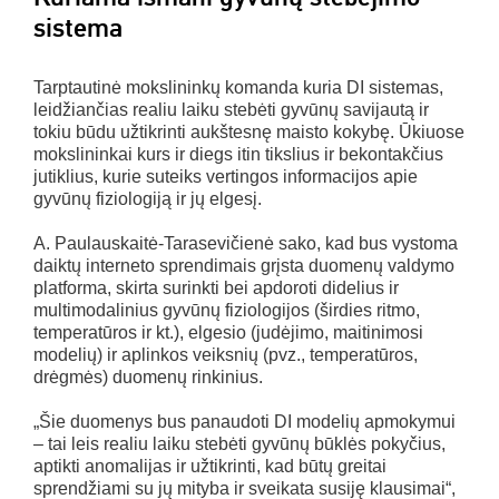
sistema
Tarptautinė mokslininkų komanda kuria DI sistemas,
leidžiančias realiu laiku stebėti gyvūnų savijautą ir
tokiu būdu užtikrinti aukštesnę maisto kokybę. Ūkiuose
mokslininkai kurs ir diegs itin tikslius ir bekontakčius
jutiklius, kurie suteiks vertingos informacijos apie
gyvūnų fiziologiją ir jų elgesį.
A. Paulauskaitė-Tarasevičienė sako, kad bus vystoma
daiktų interneto sprendimais grįsta duomenų valdymo
platforma, skirta surinkti bei apdoroti didelius ir
multimodalinius gyvūnų fiziologijos (širdies ritmo,
temperatūros ir kt.), elgesio (judėjimo, maitinimosi
modelių) ir aplinkos veiksnių (pvz., temperatūros,
drėgmės) duomenų rinkinius.
„Šie duomenys bus panaudoti DI modelių apmokymui
– tai leis realiu laiku stebėti gyvūnų būklės pokyčius,
aptikti anomalijas ir užtikrinti, kad būtų greitai
sprendžiami su jų mityba ir sveikata susiję klausimai“,