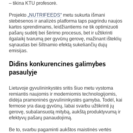
– tikina KTU profesorė.
Projekto
„NUTRIFEEDS“
metu sukurta išmani
stebėsenos ir analizės platforma taps pagrindu naujos
kartos sprendimams, leidžiantiems ne tik optimizuoti
pašarų sudėtį bei šėrimo procesus, bet ir užtikrinti
ilgalaikį tvarumą per gyvūnų gerovę, mažinant išteklių
sąnaudas bei šiltnamio efektą sukeliančių dujų
emisijas.
Didins konkurencines galimybes
pasaulyje
Lietuvoje gyvulininkystės sritis šiuo metu vystoma
remiantis naujomis ir moderniomis technologijomis,
didėja pramoninės gyvulininkystės gamyba. Todėl, kai
fermose yra daug gyvūnų, labai svarbu užtikrinti jų
gerovę, subalansuotą mitybą, aukštą produktyvumą ir
efektyvų pašarų panaudojimą.
Be to, svarbu pagaminti aukštos maistinės vertės