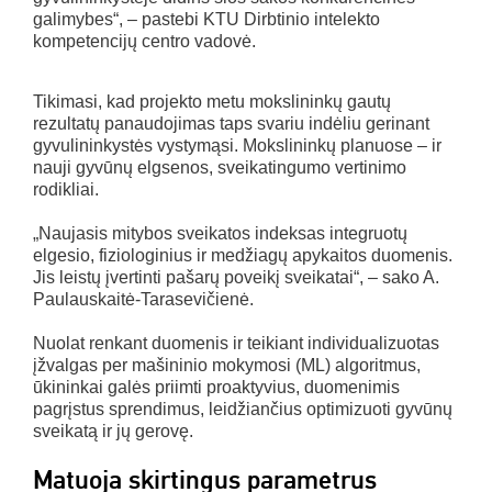
galimybes“, – pastebi KTU Dirbtinio intelekto
kompetencijų centro vadovė.
Tikimasi, kad projekto metu mokslininkų gautų
rezultatų panaudojimas taps svariu indėliu gerinant
gyvulininkystės vystymąsi. Mokslininkų planuose – ir
nauji gyvūnų elgsenos, sveikatingumo vertinimo
rodikliai.
„Naujasis mitybos sveikatos indeksas integruotų
elgesio, fiziologinius ir medžiagų apykaitos duomenis.
Jis leistų įvertinti pašarų poveikį sveikatai“, – sako A.
Paulauskaitė-Tarasevičienė.
Nuolat renkant duomenis ir teikiant individualizuotas
įžvalgas per mašininio mokymosi (ML) algoritmus,
ūkininkai galės priimti proaktyvius, duomenimis
pagrįstus sprendimus, leidžiančius optimizuoti gyvūnų
sveikatą ir jų gerovę.
Matuoja skirtingus parametrus