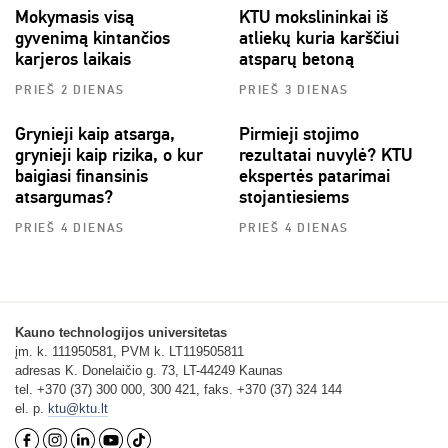
Mokymasis visą
KTU mokslininkai iš
gyvenimą kintančios
atliekų kuria karščiui
karjeros laikais
atsparų betoną
PRIEŠ 2 DIENAS
PRIEŠ 3 DIENAS
Grynieji kaip atsarga,
Pirmieji stojimo
grynieji kaip rizika, o kur
rezultatai nuvylė? KTU
baigiasi finansinis
ekspertės patarimai
atsargumas?
stojantiesiems
PRIEŠ 4 DIENAS
PRIEŠ 4 DIENAS
Kauno technologijos universitetas
įm. k. 111950581, PVM k. LT119505811
adresas K. Donelaičio g. 73, LT-44249 Kaunas
tel. +370 (37) 300 000, 300 421, faks. +370 (37) 324 144
el. p.
ktu@ktu.lt