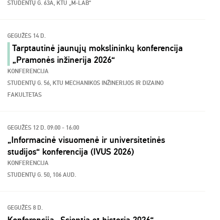
STUDENTŲ G. 63A, KTU „M-LAB“
GEGUŽĖS 14 D.
Tarptautinė jaunųjų mokslininkų konferencija
„Pramonės inžinerija 2026“
KONFERENCIJA
STUDENTŲ G. 56, KTU MECHANIKOS INŽINERIJOS IR DIZAINO
FAKULTETAS
GEGUŽĖS 12 D. 09:00 - 16:00
„Informacinė visuomenė ir universitetinės
studijos“ konferencija (IVUS 2026)
KONFERENCIJA
STUDENTŲ G. 50, 106 AUD.
GEGUŽĖS 8 D.