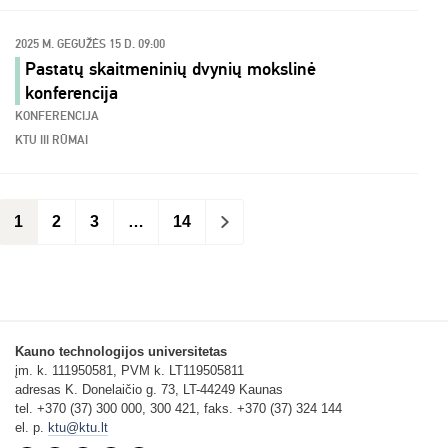
2025 M. GEGUŽĖS 15 D. 09:00
Pastatų skaitmeninių dvynių mokslinė
konferencija
KONFERENCIJA
KTU III RŪMAI
1
2
3
…
14
>
Kauno technologijos universitetas
įm. k. 111950581, PVM k. LT119505811
adresas K. Donelaičio g. 73, LT-44249 Kaunas
tel. +370 (37) 300 000, 300 421, faks. +370 (37) 324 144
el. p.
ktu@ktu.lt