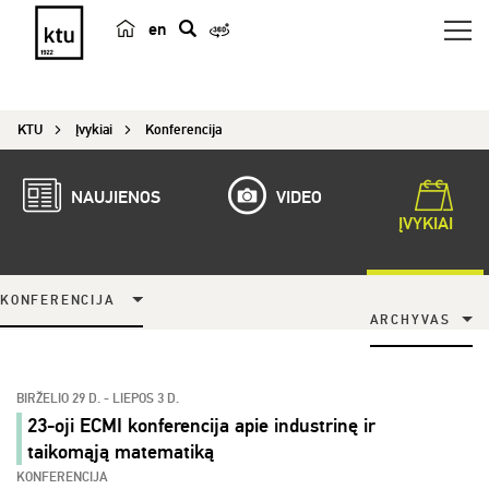
en
p
a
i
KTU
Įvykiai
Konferencija
e
š
k
NAUJIENOS
VIDEO
a
ĮVYKIAI
KONFERENCIJA
ARCHYVAS
BIRŽELIO 29 D. - LIEPOS 3 D.
23-oji ECMI konferencija apie industrinę ir
taikomąją matematiką
KONFERENCIJA