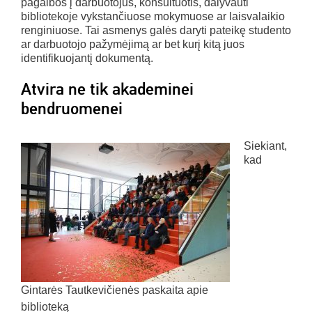
pagalbos į darbuotojus, konsultuotis, dalyvauti
bibliotekoje vykstančiuose mokymuose ar laisvalaikio
renginiuose. Tai asmenys galės daryti pateikę studento
ar darbuotojo pažymėjimą ar bet kurį kitą juos
identifikuojantį dokumentą.
Atvira ne tik akademinei
bendruomenei
Siekiant,
kad
Gintarės Tautkevičienės paskaita apie
biblioteką