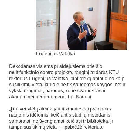
Eugenijus Valatka
Dėkodamas visiems prisidėjusiems prie šio
multifunkcinio centro projekto, renginį atidaręs KTU
rektorius Eugenijus Valatka, biblioteką apibūdino kaip
susitikimų vietą, kurioje ne tik saugomos knygos, bet ir
vyksta renginiai, parodos, kurie svarbūs visai
akademinei bendruomenei bei Kaunui.
„Į universitetą ateina jauni žmonės su įvairiomis
naujomis idėjomis, keičiantis studijų metodams,
sampratai, neišvengiamai keičiasi ir biblioteka, ji
tampa susitikimų vieta“, – pabrėžė rektorius.