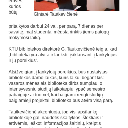
erdves,
kurios
būtų
Gintarė Tautkevičienė
pritaikytos darbui 24 val. per parą, 7 dienas per
savaitę, mat studentai mėgsta rinktis jiems patogų
mokymosi laiką.
KTU bibliotekos direktorė G. Tautkevičienė teigia, kad
„biblioteka yra atvira ir lanksti, įsiklausanti į lankytojus
ir jų poreikius“.
Atsižvelgiant į lankytojų poreikius, bus nustatytas
bibliotekos darbo laikas, kuris laikui bėgant kis:
vasaros mėnesiais biblioteka dirbs trumpiau, o
intensyvesniu studijų laikotarpiu, ypač semestro
pabaigoje ar tuomet, kai baigiami rengti studijų
baigiamieji projektai, biblioteka bus atvira visą parą.
Tautkevičienė akcentuoja, jog visi apsilankę
bibliotekoje gali naudotis skaityklos ištekliais ir
erdvėmis, ieškoti informacijos šaltinių, kreiptis