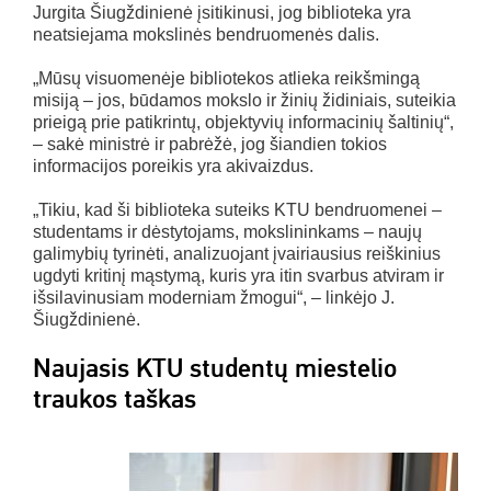
Jurgita Šiugždinienė įsitikinusi, jog biblioteka yra
neatsiejama mokslinės bendruomenės dalis.
„Mūsų visuomenėje bibliotekos atlieka reikšmingą
misiją – jos, būdamos mokslo ir žinių židiniais, suteikia
prieigą prie patikrintų, objektyvių informacinių šaltinių“,
– sakė ministrė ir pabrėžė, jog šiandien tokios
informacijos poreikis yra akivaizdus.
„Tikiu, kad ši biblioteka suteiks KTU bendruomenei –
studentams ir dėstytojams, mokslininkams – naujų
galimybių tyrinėti, analizuojant įvairiausius reiškinius
ugdyti kritinį mąstymą, kuris yra itin svarbus atviram ir
išsilavinusiam moderniam žmogui“, – linkėjo J.
Šiugždinienė.
Naujasis KTU studentų miestelio
traukos taškas