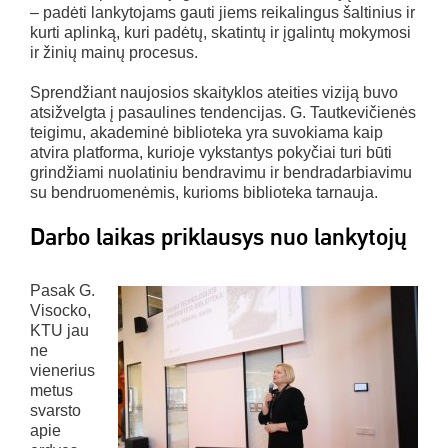
– padėti lankytojams gauti jiems reikalingus šaltinius ir
kurti aplinką, kuri padėtų, skatintų ir įgalintų mokymosi
ir žinių mainų procesus.
Sprendžiant naujosios skaityklos ateities viziją buvo
atsižvelgta į pasaulines tendencijas. G. Tautkevičienės
teigimu, akademinė biblioteka yra suvokiama kaip
atvira platforma, kurioje vykstantys pokyčiai turi būti
grindžiami nuolatiniu bendravimu ir bendradarbiavimu
su bendruomenėmis, kurioms biblioteka tarnauja.
Darbo laikas priklausys nuo lankytojų
Pasak G.
Visocko,
KTU jau
ne
vienerius
metus
svarsto
apie