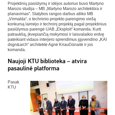
Projektinių pasiūlymų ir idėjos autorius buvo Martyno
Marozo studija – MB „Martyno Marozo architektūra ir
planavimas“. Statybos rangos darbus atliko MB
„Virmalda“, o techninio projekto parengimo viešą
konkursą laimėjo ir techninį projektą pagal projektinius
pasiūlymus parengė UAB „Eksploit“ komanda. Kurti
patrauklią, įkvepiančią mokymosi ir laisvalaikio erdvę
pateikiant vidaus interjero sprendimus įgyvendino „KAI
dsgn&arch“ architektė Agnė Kriaučiūnaitė ir jos
komanda.
Naujoji KTU biblioteka – atvira
pasaulinė platforma
Pasak
KTU