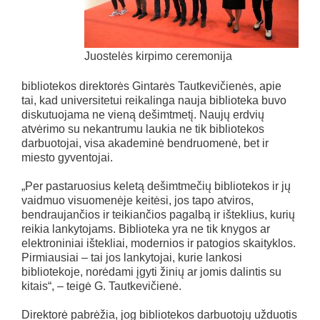
Juostelės kirpimo ceremonija
bibliotekos direktorės Gintarės Tautkevičienės, apie
tai, kad universitetui reikalinga nauja biblioteka buvo
diskutuojama ne vieną dešimtmetį. Naujų erdvių
atvėrimo su nekantrumu laukia ne tik bibliotekos
darbuotojai, visa akademinė bendruomenė, bet ir
miesto gyventojai.
„Per pastaruosius keletą dešimtmečių bibliotekos ir jų
vaidmuo visuomenėje keitėsi, jos tapo atviros,
bendraujančios ir teikiančios pagalbą ir išteklius, kurių
reikia lankytojams. Biblioteka yra ne tik knygos ar
elektroniniai ištekliai, modernios ir patogios skaityklos.
Pirmiausiai – tai jos lankytojai, kurie lankosi
bibliotekoje, norėdami įgyti žinių ar jomis dalintis su
kitais“, – teigė G. Tautkevičienė.
Direktorė pabrėžia, jog bibliotekos darbuotojų užduotis