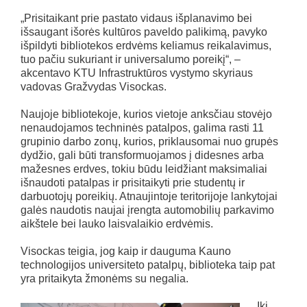
„Prisitaikant prie pastato vidaus išplanavimo bei
išsaugant išorės kultūros paveldo palikimą, pavyko
išpildyti bibliotekos erdvėms keliamus reikalavimus,
tuo pačiu sukuriant ir universalumo poreikį“, –
akcentavo KTU Infrastruktūros vystymo skyriaus
vadovas Gražvydas Visockas.
Naujoje bibliotekoje, kurios vietoje anksčiau stovėjo
nenaudojamos techninės patalpos, galima rasti 11
grupinio darbo zonų, kurios, priklausomai nuo grupės
dydžio, gali būti transformuojamos į didesnes arba
mažesnes erdves, tokiu būdu leidžiant maksimaliai
išnaudoti patalpas ir prisitaikyti prie studentų ir
darbuotojų poreikių. Atnaujintoje teritorijoje lankytojai
galės naudotis naujai įrengta automobilių parkavimo
aikštele bei lauko laisvalaikio erdvėmis.
Visockas teigia, jog kaip ir dauguma Kauno
technologijos universiteto patalpų, biblioteka taip pat
yra pritaikyta žmonėms su negalia.
„Iki