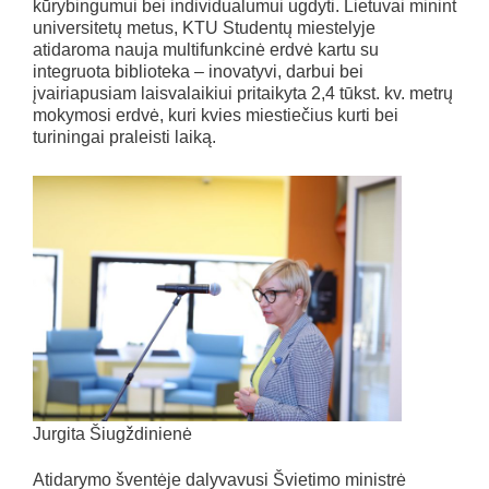
kūrybingumui bei individualumui ugdyti. Lietuvai minint
universitetų metus, KTU Studentų miestelyje
atidaroma nauja multifunkcinė erdvė kartu su
integruota biblioteka – inovatyvi, darbui bei
įvairiapusiam laisvalaikiui pritaikyta 2,4 tūkst. kv. metrų
mokymosi erdvė, kuri kvies miestiečius kurti bei
turiningai praleisti laiką.
Jurgita Šiugždinienė
Atidarymo šventėje dalyvavusi Švietimo ministrė