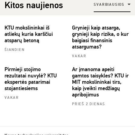
Kitos naujienos
SVARBIAUSIOS
KTU mokslininkai iš
Grynieji kaip atsarga,
atliekų kuria karščiui
grynieji kaip rizika, o kur
atsparų betoną
baigiasi finansinis
atsargumas?
ŠIANDIEN
VAKAR
Pirmieji stojimo
Ar įmanoma apeiti
rezultatai nuvylė? KTU
gamtos taisykles? KTU ir
ekspertės patarimai
MIT mokslininkai tirs,
stojantiesiems
kaip įveikti medžiagų
apribojimus
VAKAR
PRIEŠ 2 DIENAS