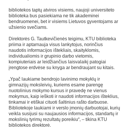
bibliotekos taptų atviros visiems, naujoji universiteto
biblioteka bus pasiekiama ne tik akademinei
bendruomenei, bet ir visiems Lietuvos gyventojams ar
užsienio svečiams.
Direktorės G. Tautkevičienės teigimu, KTU biblioteka
priima ir aptarnauja visus lankytojus, norinčius
naudotis informacijos ištekliais, skaityklomis,
individualiomis ir grupinio darbo vietomis,
kompiuteriais ar leidžiančius laisvalaikį patogiai
įrengtose erdvėse su knyga ar bendraujant su kitais.
„Ypač laukiame bendrojo lavinimo mokyklų ir
gimnazijų moksleivių, kuriems esame parengę
nuotolinius mokymo kursus ir pravedę ne vienus
mokymus, kaip ieškoti ir naudoti informacijos išteklius,
tinkamai ir etiškai cituoti šaltinius rašto darbuose.
Bibliotekoje laukiami ir verslo įmonių darbuotojai, kurių
veikla susijusi su naujausios informacijos, standartų ir
mokslinių tyrimų rezultatų poreikiu“, – tikina KTU
bibliotekos direktorė.