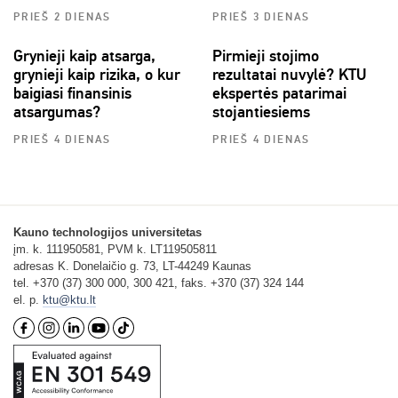
PRIEŠ 2 DIENAS
PRIEŠ 3 DIENAS
Grynieji kaip atsarga,
Pirmieji stojimo
grynieji kaip rizika, o kur
rezultatai nuvylė? KTU
baigiasi finansinis
ekspertės patarimai
atsargumas?
stojantiesiems
PRIEŠ 4 DIENAS
PRIEŠ 4 DIENAS
Kauno technologijos universitetas
įm. k. 111950581, PVM k. LT119505811
adresas K. Donelaičio g. 73, LT-44249 Kaunas
tel. +370 (37) 300 000, 300 421, faks. +370 (37) 324 144
el. p.
ktu@ktu.lt