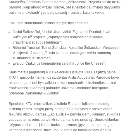
Kauniečio, Andriaus Židonio darbas „Vir²realism“. Projektu siekta ne tik
parodyti, kaip atrodo virtuali tikrovė, bet suteiktos galimybės dalyviams
patiems „nukeliauti“ į virtualų pasaulį ir pajusti, kaip jis veikia.
Fakulteto studentams įteiktos taip pat trys padėkos:
Justui Šalkevičiui, Liudui Ubarevičiui, Zigmantui Duobai, Ievai
Auželytei už projektą „Papildytosios realybės pritaikymas,
praturtinant spaudos leidinius“;
Rūteniui Turčinui, Tomui Šumskiui, Kęstučiui Šidlauskui, Mindaugui
Vasiljevui už darbą „Teksto įvedimo, naudojant veido raumenų
susitraukimus, sistema“;
Evaldui Čiakui už kompiuterinį žaidimą „Slice the Cheese“.
Šiais metais pagrindinį KTU Rektoriaus įsteigtą 2.000 Lt prizą pelnė
KTU Transporto inžinerijos studentas Aistis Augustatis. Parodoje buvo
eksponuojami net trys vaikino sukurti mechanikos inžinerijos darbai.
Ypač komisijos dėmesį patraukė universali motorinė transporto
priemonė „Vartaliotas – Zvimba“.
Specialųjį KTU Informatikos fakulteto Realaus laiko kompiuterių
sistemų centro įsteigtą prizą laimėjo KTU Statybos ir architektūros
fakulteto atstovų darbas „Ekolaviškis – penkių kiemų kaimas“, sukurtas
vadovaujantis principu „veikti su gamta, o ne prieš ją“. Suprojektuotas
sklypas padalintas į kelias funkcines zonas (gyvenamą, pramogų,
vandens ir transporto stovėjimo), o projekte panaudojami vien tik