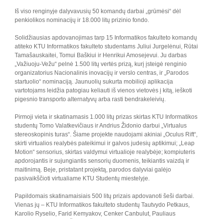
Iš viso renginyje dalyvavusių 50 komandų darbai „grūmėsi“ dėl
penkiolikos nominacijų ir 18.000 litų prizinio fondo.
Solidžiausias apdovanojimas tarp 15 Informatikos fakulteto komandų
atiteko KTU Informatikos fakulteto studentams Juliui Jurgelėnui, Rūtai
Tamašauskaitei, Tomui Baškiui ir Henrikui Amosejevui. Ju darbas
„Važiuoju-Vežu“ pelnė 1.500 litų vertės prizą, kurį įsteigė renginio
organizatorius Nacionalinis inovacijų ir verslo centras, ir „Parodos
startuolio“ nominaciją. Jaunuolių sukurta mobilioji aplikacija
vartotojams leidžia patogiau keliauti iš vienos vietovės į kitą, ieškoti
pigesnio transporto alternatyvų arba rasti bendrakeleivių.
Pirmoji vieta ir skatinamasis 1.000 litų prizas skirtas KTU Informatikos
studentų Tomo Valatkevičiaus ir Andrius Židonio darbui „Virtualus
stereoskopinis turas“. Šiame projekte naudojami akiniai „Oculus Rift“,
skirti virtualios realybės pateikimui ir galvos judesių aptikimui; „Leap
Motion“ sensorius, skirtas valdymui virtualioje realybėje; kompiuteris
apdorojantis ir sujungiantis sensorių duomenis, teikiantis vaizdą ir
maitinimą. Beje, pristatant projektą, parodos dalyviai galėjo
pasivaikščioti virtualiame KTU Studentų miestelyje.
Papildomais skatinamaisiais 500 litų prizais apdovanoti šeši darbai.
Vienas jų – KTU Informatikos fakulteto studentų Tautvydo Petkaus,
Karolio Ryselio, Farid Kemyakov, Cenker Canbulut, Pauliaus