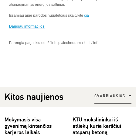
atsinaujinantys energijos šaltiniai.
Išsamiau apie parodos nugalėtojus skaitykite
čia
Daugiau informacijos
Parengta pagal ktu.edu/if ir http://technorama.ktu.lt/ inf.
Kitos naujienos
SVARBIAUSIOS
Mokymasis visą
KTU mokslininkai iš
gyvenimą kintančios
atliekų kuria karščiui
karjeros laikais
atsparų betoną